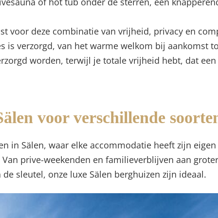
ivésauna of hot tub onder de sterren, een knapperen
ist voor deze combinatie van vrijheid, privacy en co
es is verzorgd, van het warme welkom bij aankomst tot 
zorgd worden, terwijl je totale vrijheid hebt, dat een
len voor verschillende soorten
n in Sälen, waar elke accommodatie heeft zijn eigen 
 Van prive-weekenden en familieverblijven aan groter
 de sleutel, onze luxe Sälen berghuizen zijn ideaal.