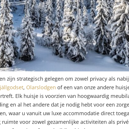
 zijn strategisch gelegen om zowel privacy als nabijh
jällgodset
,
Olarslodgen
of een van onze andere huisj
ertreft. Elk huisje is voorzien van hoogwaardig meubila
ng en al het andere dat je nodig hebt voor een zorgel
en, waar u vanuit uw luxe accommodatie direct toegan
eg ruimte voor zowel gezamenlijke activiteiten als pr