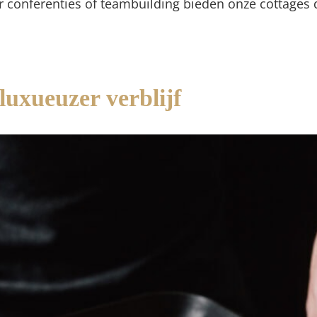
r conferenties of teambuilding bieden onze cottages 
luxueuzer verblijf