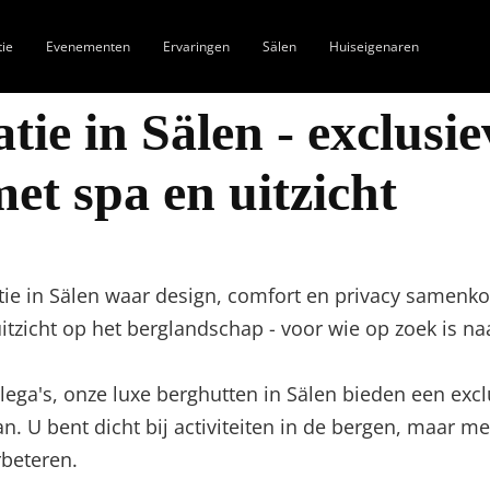
tie
Evenementen
Ervaringen
Sälen
Huiseigenaren
e in Sälen - exclusie
et spa en uitzicht
ie in Sälen waar design, comfort en privacy samenk
itzicht op het berglandschap - voor wie op zoek is 
ollega's, onze luxe berghutten in Sälen bieden een ex
an. U bent dicht bij activiteiten in de bergen, maar me
rbeteren.