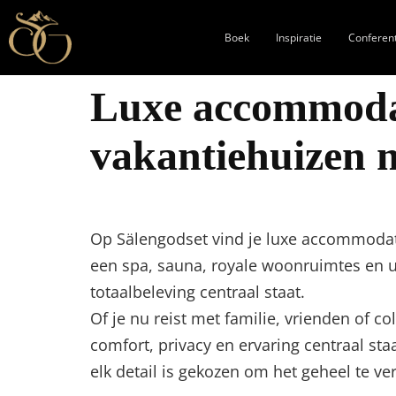
Boek
Inspiratie
Conferen
Luxe accommodati
vakantiehuizen m
Op Sälengodset vind je luxe accommodat
een spa, sauna, royale woonruimtes en u
totaalbeleving centraal staat.
Of je nu reist met familie, vrienden of c
comfort, privacy en ervaring centraal sta
elk detail is gekozen om het geheel te ve