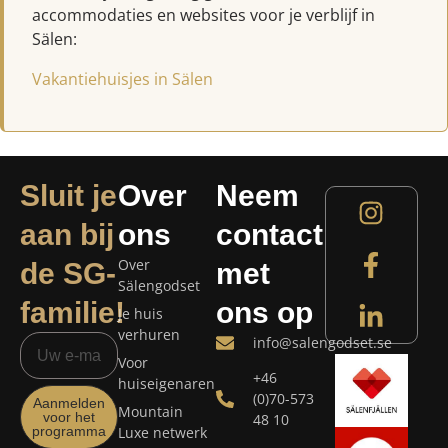
accommodaties en websites voor je verblijf in
Sälen:
Vakantiehuisjes in Sälen
Sluit je
Over
Neem
aan bij
ons
contact
Over
de SG-
met
Sälengodset
familie!
ons op
Je huis
verhuren
info@salengodset.se
Voor
+46
huiseigenaren
(0)70-573
Aanmelden
Mountain
voor het
48 10
programma
Luxe netwerk