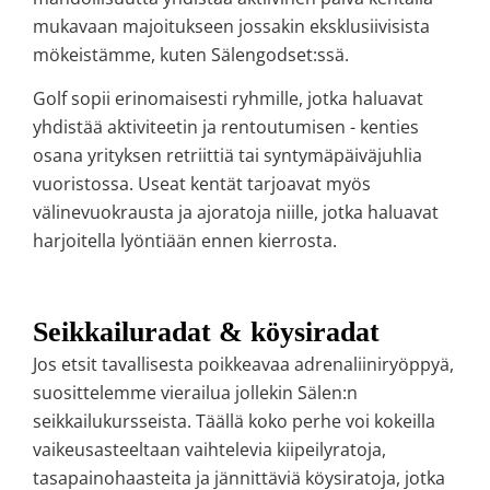
mukavaan majoitukseen jossakin eksklusiivisista
mökeistämme, kuten Sälengodset:ssä.
Golf sopii erinomaisesti ryhmille, jotka haluavat
yhdistää aktiviteetin ja rentoutumisen - kenties
osana yrityksen retriittiä tai syntymäpäiväjuhlia
vuoristossa. Useat kentät tarjoavat myös
välinevuokrausta ja ajoratoja niille, jotka haluavat
harjoitella lyöntiään ennen kierrosta.
Seikkailuradat & köysiradat
Jos etsit tavallisesta poikkeavaa adrenaliiniryöppyä,
suosittelemme vierailua jollekin Sälen:n
seikkailukursseista. Täällä koko perhe voi kokeilla
vaikeusasteeltaan vaihtelevia kiipeilyratoja,
tasapainohaasteita ja jännittäviä köysiratoja, jotka