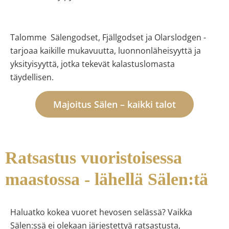
Talomme
Sälengodset
,
Fjällgodset
ja
Olarslodgen
-
tarjoaa kaikille mukavuutta, luonnonläheisyyttä ja
yksityisyyttä, jotka tekevät kalastuslomasta
täydellisen.
Majoitus Sälen – kaikki talot
Ratsastus vuoristoisessa
maastossa - lähellä Sälen:tä
Haluatko kokea vuoret hevosen selässä? Vaikka
Sälen:ssä ei olekaan järjestettyä ratsastusta,