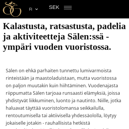
SEK
FI
Kalastusta, ratsastusta, padelia
ja aktiviteetteja Sälen:ssä -
ympäri vuoden vuoristossa.
Sälen on ehkä parhaiten tunnettu lumivarmoista
rinteistään ja maastoladuistaan, mutta vuoristossa
on paljon muutakin kuin hiihtäminen. Vuodenajasta
riippumatta Sälen tarjoaa runsaasti elämyksiä, joissa
yhdistyvät liikkuminen, luonto ja nautinto. Niille, jotka
haluavat täyttää vuoristolomansa seikkailulla,
rentoutumisella tai aktiivisella yhdessäololla, löytyy
jokaiselle jotakin - rauhallisista hetkistä