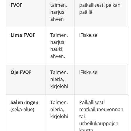
FVOF
taimen,
paikallisesti paikan
harjus,
päällä
ahven
Lima FVOF
Taimen,
iFiske.se
harjus,
hauki,
ahven.
Öje FVOF
Taimen,
iFiske.se
nieriä,
kirjolohi
Sälenringen
Taimen,
Paikallisesti
(seka-alue)
nieriä,
matkailuneuvonnan
kirjolohi
tai
urheilukauppojen
kautta