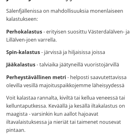
Sälenfjällenissa on mahdollisuuksia monenlaiseen
kalastukseen:
Perhokalastus
- erityisen suosittu Västerdalälven- ja
Lillälven-joen varrella.
Spin-kalastus
- järvissä ja hiljaisissa joissa
Jääkalastus
- talviaika jäätyneillä vuoristojärvillä
Perheystävällinen metri
- helposti saavutettavissa
olevilla vesillä majoituspaikkojemme läheisyydessä
Voit kalastaa rannalta, kiviltä tai kellua veneessä tai
kelluntaputkessa. Keväällä ja kesällä iltakalastus on
maagista - varsinkin kun aallot hajoavat
iltavalaistuksessa ja nieriät tai taimenet nousevat
pintaan.