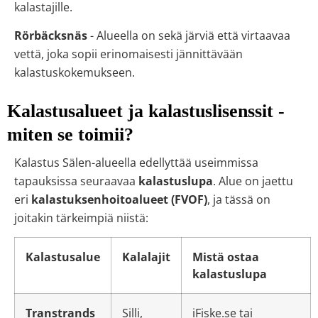
kalastajille.
Rörbäcksnäs
- Alueella on sekä järviä että virtaavaa
vettä, joka sopii erinomaisesti jännittävään
kalastuskokemukseen.
Kalastusalueet ja kalastuslisenssit -
miten se toimii?
Kalastus Sälen-alueella edellyttää useimmissa
tapauksissa seuraavaa
kalastuslupa
. Alue on jaettu
eri
kalastuksenhoitoalueet (FVOF)
, ja tässä on
joitakin tärkeimpiä niistä:
Kalastusalue
Kalalajit
Mistä ostaa
kalastuslupa
Transtrands
Silli,
iFiske.se
tai