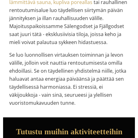
lämmittävä sauna, kupliva poreallas
tai rauhallinen
rentoutumisalue luo täydellisen siirtymän päivän
jännityksen ja illan rauhallisuuden välille.
Majoituspaikoissamme Sälengodset ja Fjällgodset
saat juuri tätä - eksklusiivisia tiloja, joissa keho ja
mieli voivat palautua sykkeen hidastuessa.
Se luo luonnollisen virtauksen toiminnan ja levon
välille, jolloin voit nauttia rentoutumisesta omilla
ehdoillasi. Se on täydellinen yhdistelmä niille, jotka
haluavat antaa energiaa päiväänsä ja päättää sen
täydellisessä harmoniassa. Ei stressiä, ei
väkijoukkoja - vain sinä, seurueesi ja ylellisen
vuoristomukavuuden tunne.
Tutustu muihin aktiviteetteihin