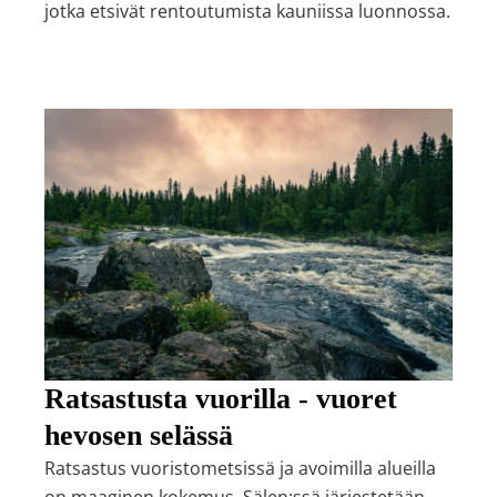
jotka etsivät rentoutumista kauniissa luonnossa.
Ratsastusta vuorilla - vuoret
hevosen selässä
Ratsastus vuoristometsissä ja avoimilla alueilla
on maaginen kokemus. Sälen:ssä järjestetään