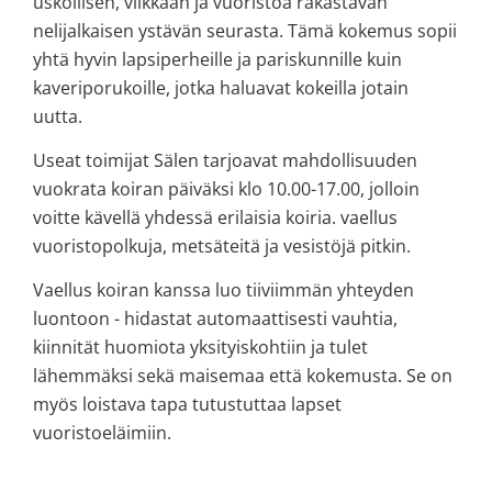
uskollisen, vilkkaan ja vuoristoa rakastavan
nelijalkaisen ystävän seurasta. Tämä kokemus sopii
yhtä hyvin lapsiperheille ja pariskunnille kuin
kaveriporukoille, jotka haluavat kokeilla jotain
uutta.
Useat toimijat Sälen tarjoavat mahdollisuuden
vuokrata koiran päiväksi klo 10.00-17.00, jolloin
voitte kävellä yhdessä erilaisia koiria.
vaellus
vuoristopolkuja, metsäteitä ja vesistöjä pitkin.
Vaellus koiran kanssa luo tiiviimmän yhteyden
luontoon - hidastat automaattisesti vauhtia,
kiinnität huomiota yksityiskohtiin ja tulet
lähemmäksi sekä maisemaa että kokemusta. Se on
myös loistava tapa tutustuttaa lapset
vuoristoeläimiin.