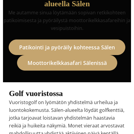
alueella Sälen
Me autamme sinua löytämään sopivan retkikohteen
patikoimisesta ja pyöräilystä moottorikelkkasafareihin ja
vesipuistoihin.
Patikointi ja pyöräily kohteessa Sälen
Moottorikelkkasafari Sälenissä
Golf vuoristossa
Vuoristogolf on lyömätön yhdistelmä urheilua ja
luontokokemusta. Sälen-alueelta löydät golfkenttiä,
jotka tarjoavat loistavan yhdistelmän haastavia
reikiä ja huikeita näkymiä. Monet vieraat arvostavat
mahdollisuutta yhdistää aktiivinen päivä kentällä