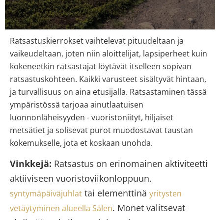
Ratsastuskierrokset vaihtelevat pituudeltaan ja
vaikeudeltaan, joten niin aloittelijat, lapsiperheet kuin
kokeneetkin ratsastajat löytävät itselleen sopivan
ratsastuskohteen. Kaikki varusteet sisältyvät hintaan,
ja turvallisuus on aina etusijalla. Ratsastaminen tässä
ympäristössä tarjoaa ainutlaatuisen
luonnonläheisyyden - vuoristoniityt, hiljaiset
metsätiet ja solisevat purot muodostavat taustan
kokemukselle, jota et koskaan unohda.
Vinkkejä:
Ratsastus on erinomainen aktiviteetti
aktiiviseen vuoristoviikonloppuun.
tai elementtinä
syntymäpäiväjuhlat
yritysten
. Monet valitsevat
vetäytyminen alueella Sälen