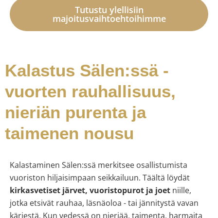
Tutustu ylellisiin
majoitusvaihtoehtoihimme
Kalastus Sälen:ssä -
vuorten rauhallisuus,
nieriän purenta ja
taimenen nousu
Kalastaminen Sälen:ssä merkitsee osallistumista
vuoriston hiljaisimpaan seikkailuun. Täältä löydät
kirkasvetiset järvet, vuoristopurot ja joet
niille,
jotka etsivät rauhaa, läsnäoloa - tai jännitystä vavan
kärjestä. Kun vedessä on nieriää, taimenta, harmaita