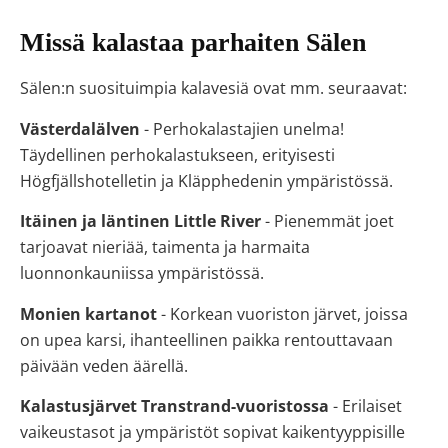
Missä kalastaa parhaiten Sälen
Sälen:n suosituimpia kalavesiä ovat mm. seuraavat:
Västerdalälven
- Perhokalastajien unelma!
Täydellinen perhokalastukseen, erityisesti
Högfjällshotelletin ja Kläpphedenin ympäristössä.
Itäinen ja läntinen Little River
- Pienemmät joet
tarjoavat nieriää, taimenta ja harmaita
luonnonkauniissa ympäristössä.
Monien kartanot
- Korkean vuoriston järvet, joissa
on upea karsi, ihanteellinen paikka rentouttavaan
päivään veden äärellä.
Kalastusjärvet Transtrand-vuoristossa
- Erilaiset
vaikeustasot ja ympäristöt sopivat kaikentyyppisille