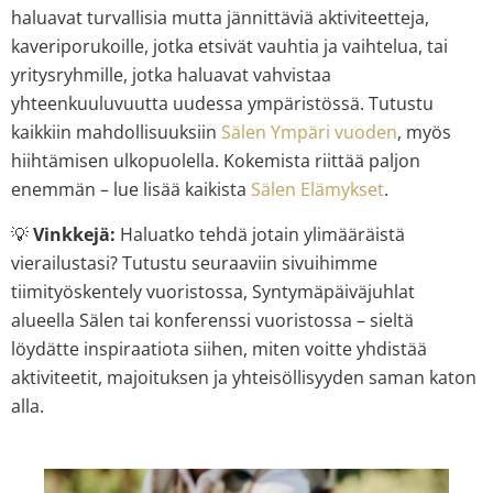
haluavat turvallisia mutta jännittäviä aktiviteetteja,
kaveriporukoille, jotka etsivät vauhtia ja vaihtelua, tai
yritysryhmille, jotka haluavat vahvistaa
yhteenkuuluvuutta uudessa ympäristössä. Tutustu
kaikkiin mahdollisuuksiin
Sälen Ympäri vuoden
, myös
hiihtämisen ulkopuolella. Kokemista riittää paljon
enemmän – lue lisää kaikista
Sälen Elämykset
.
💡
Vinkkejä:
Haluatko tehdä jotain ylimääräistä
vierailustasi? Tutustu seuraaviin sivuihimme
tiimityöskentely vuoristossa
,
Syntymäpäiväjuhlat
alueella Sälen
tai konferenssi vuoristossa – sieltä
löydätte inspiraatiota siihen, miten voitte yhdistää
aktiviteetit, majoituksen ja yhteisöllisyyden saman katon
alla.