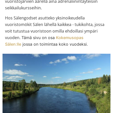
vuoristojärvien äärellä aina adrenaliinintäyteisiin
seikkailukursseihin.
Hos
Sälengodset
asutteko
yksinoikeudella
vuoristomökit Sälen
lähellä kaikkea - tukikohta, jossa
voit tutustua vuoristoon omilla ehdoillasi ympäri
vuoden.
Tämä sivu on osa
Kokemusopas
Sälen:lle
jossa on toimintaa koko vuodeksi.