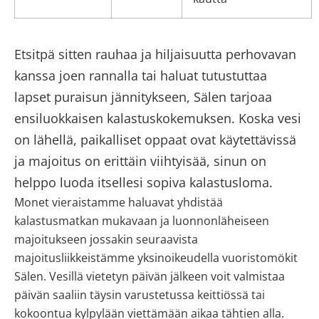
Etsitpä sitten rauhaa ja hiljaisuutta perhovavan
kanssa joen rannalla tai haluat tutustuttaa
lapset puraisun jännitykseen, Sälen tarjoaa
ensiluokkaisen kalastuskokemuksen. Koska vesi
on lähellä, paikalliset oppaat ovat käytettävissä
ja majoitus on erittäin viihtyisää, sinun on
helppo luoda itsellesi sopiva kalastusloma.
Monet vieraistamme haluavat yhdistää
kalastusmatkan mukavaan ja luonnonläheiseen
majoitukseen jossakin seuraavista
majoitusliikkeistämme
yksinoikeudella vuoristomökit
Sälen
. Vesillä vietetyn päivän jälkeen voit valmistaa
päivän saaliin täysin varustetussa keittiössä tai
kokoontua kylpylään viettämään aikaa tähtien alla.