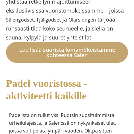
yhdistää retkeilyn majoittumiseen
eksklusiivisissa vuoristomökeissämme – joissa
,
ja
tarjoaa
Sälengodset
Fjällgodset
Olarslodgen
runsaasti tilaa koko seurueelle, ja siellä on
sauna, kylpylä ja suuret yhteistilat.
Lue lisää suurista lomamökeistämme
kohteessa Sälen
Padel vuoristossa -
aktiviteetti kaikille
Padelista on tullut yksi Ruotsin suosituimmista
urheilulajeista, ja Sälen:ssä on nykyaikaiset tilat,
joissa voit pelata ympäri vuoden. Olitpa sitten