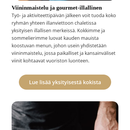
Viininmaistelu ja gourmet-illallinen
Työ- ja aktiviteettipäivän jälkeen voit tuoda koko
ryhmän yhteen illanviettoon chaletissa
yksityisen illallisen merkeissä. Kokkimme ja
sommelierimme luovat kauden mauista
koostuvan menun, johon usein yhdistetään
viininmaistelu, jossa paikalliset ja kansainväliset
viinit kohtaavat vuoriston luonteen.
Lue lisää yksityisestä kokista