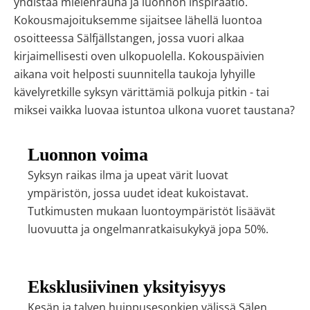
yhdistää mielenrauha ja luonnon inspiraatio.
Kokousmajoituksemme sijaitsee lähellä luontoa
osoitteessa Sälfjällstangen, jossa vuori alkaa
kirjaimellisesti oven ulkopuolella. Kokouspäivien
aikana voit helposti suunnitella taukoja lyhyille
kävelyretkille syksyn värittämiä polkuja pitkin - tai
miksei vaikka luovaa istuntoa ulkona vuoret taustana?
Luonnon voima
Syksyn raikas ilma ja upeat värit luovat
ympäristön, jossa uudet ideat kukoistavat.
Tutkimusten mukaan luontoympäristöt lisäävät
luovuutta ja ongelmanratkaisukykyä jopa 50%.
Eksklusiivinen yksityisyys
Kesän ja talven huippusesonkien välissä Sälen