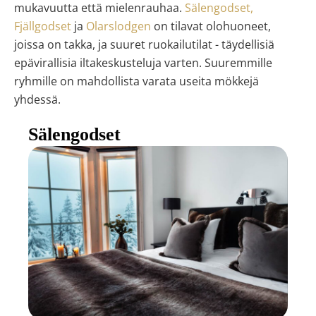
mukavuutta että mielenrauhaa.
Sälengodset,
Fjällgodset
ja
Olarslodgen
on tilavat olohuoneet,
joissa on takka, ja suuret ruokailutilat - täydellisiä
epävirallisia iltakeskusteluja varten. Suuremmille
ryhmille on mahdollista varata useita mökkejä
yhdessä.
Sälengodset