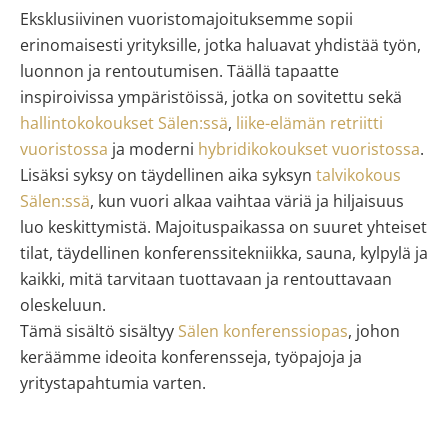
Eksklusiivinen vuoristomajoituksemme sopii
erinomaisesti yrityksille, jotka haluavat yhdistää työn,
luonnon ja rentoutumisen. Täällä tapaatte
inspiroivissa ympäristöissä, jotka on sovitettu sekä
hallintokokoukset Sälen:ssä
,
liike-elämän retriitti
vuoristossa
ja moderni
hybridikokoukset vuoristossa
.
Lisäksi syksy on täydellinen aika syksyn
talvikokous
Sälen:ssä
, kun vuori alkaa vaihtaa väriä ja hiljaisuus
luo keskittymistä. Majoituspaikassa on suuret yhteiset
tilat, täydellinen konferenssitekniikka, sauna, kylpylä ja
kaikki, mitä tarvitaan tuottavaan ja rentouttavaan
oleskeluun.
Tämä sisältö sisältyy
Sälen konferenssiopas
, johon
keräämme ideoita konferensseja, työpajoja ja
yritystapahtumia varten.