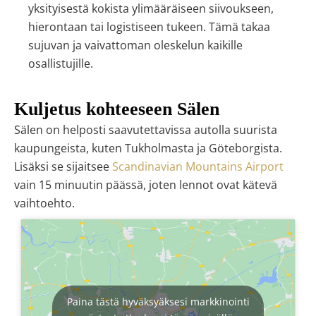
yksityisestä kokista ylimääräiseen siivoukseen,
hierontaan tai logistiseen tukeen. Tämä takaa
sujuvan ja vaivattoman oleskelun kaikille
osallistujille.
Kuljetus kohteeseen Sälen
Sälen on helposti saavutettavissa autolla suurista
kaupungeista, kuten Tukholmasta ja Göteborgista.
Lisäksi se sijaitsee
Scandinavian Mountains Airport
vain 15 minuutin päässä, joten lennot ovat kätevä
vaihtoehto.
Paina tästä hyväksyäksesi markkinointi