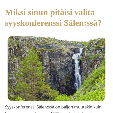
Miksi sinun pitäisi valita
syyskonferenssi Sälen:ssä?
Syyskonferenssi Sälen:ssä on paljon muutakin kuin