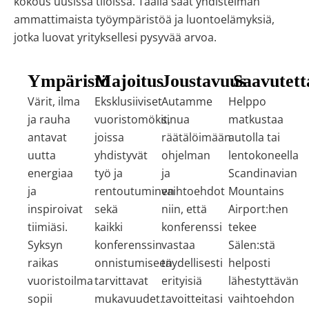
kokous uusissa tiloissa. Täällä saat yhdistelmän
ammattimaista työympäristöä ja luontoelämyksiä,
jotka luovat yrityksellesi pysyvää arvoa.
Ympäristö
Majoitus
Joustavuus
Saavutett
Värit, ilma
Eksklusiiviset
Autamme
Helppo
ja rauha
vuoristomökit,
sinua
matkustaa
antavat
joissa
räätälöimään
autolla tai
uutta
yhdistyvät
ohjelman
lentokoneella
energiaa
työ ja
ja
Scandinavian
ja
rentoutuminen
vaihtoehdot
Mountains
inspiroivat
sekä
niin, että
Airport:hen
tiimiäsi.
kaikki
konferenssi
tekee
Syksyn
konferenssin
vastaa
Sälen:stä
raikas
onnistumiseen
täydellisesti
helposti
vuoristoilma
tarvittavat
erityisiä
lähestyttävän
sopii
mukavuudet.
tavoitteitasi
vaihtoehdon