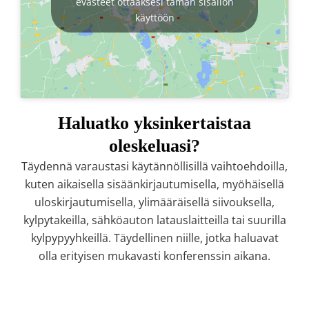
evästeet ottaaksesi tämän sisällön
käyttöön
Haluatko yksinkertaistaa
oleskeluasi?
Täydennä varaustasi käytännöllisillä vaihtoehdoilla,
kuten aikaisella sisäänkirjautumisella, myöhäisellä
uloskirjautumisella, ylimääräisellä siivouksella,
kylpytakeilla, sähköauton latauslaitteilla tai suurilla
kylpypyyhkeillä. Täydellinen niille, jotka haluavat
olla erityisen mukavasti konferenssin aikana.