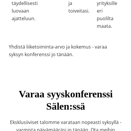
täydellisesti
ja
yrityksille
luovaan
toiveitasi.
eri
ajatteluun.
puolilta
maata.
Yhdistä liiketoiminta-arvo ja kokemus - varaa
syksyn konferenssi jo tänään.
Varaa syyskonferenssi
Sälen:ssä
Eksklusiiviset talomme varataan nopeasti syksyllä -
varmista päivämääräsi jo tänään. Ota meihin