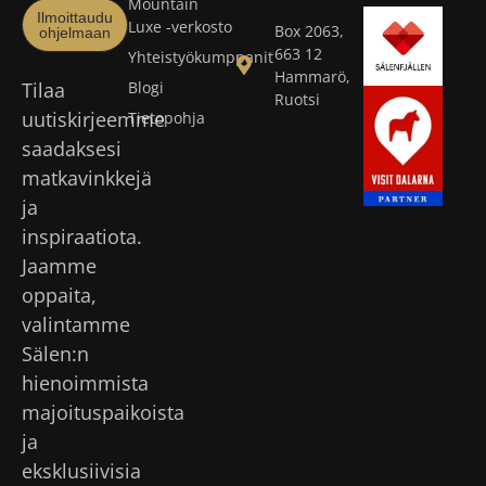
Mountain
Ilmoittaudu
Luxe -verkosto
Box 2063,
ohjelmaan
663 12
Yhteistyökumppanit
Hammarö,
Tilaa
Blogi
Ruotsi
uutiskirjeemme
Tietopohja
saadaksesi
matkavinkkejä
ja
inspiraatiota.
Jaamme
oppaita,
valintamme
Sälen:n
hienoimmista
majoituspaikoista
ja
eksklusiivisia