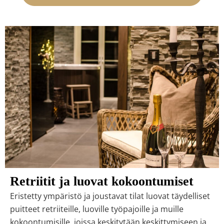
Retriitit ja luovat kokoontumiset
Eristetty ympäristö ja joustavat tilat luovat täydelliset
puitteet retriiteille, luoville työpajoille ja muille
kokoontumisille, joissa keskitytään keskittymiseen ja