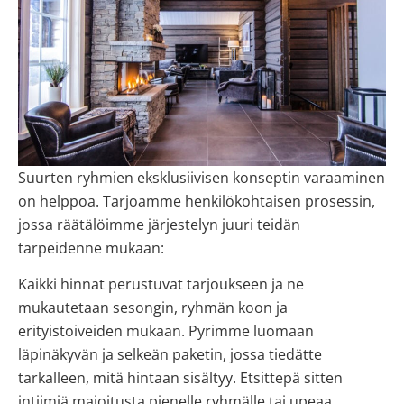
Suurten ryhmien eksklusiivisen konseptin varaaminen
on helppoa. Tarjoamme henkilökohtaisen prosessin,
jossa räätälöimme järjestelyn juuri teidän
tarpeidenne mukaan:
Kaikki hinnat perustuvat tarjoukseen ja ne
mukautetaan sesongin, ryhmän koon ja
erityistoiveiden mukaan. Pyrimme luomaan
läpinäkyvän ja selkeän paketin, jossa tiedätte
tarkalleen, mitä hintaan sisältyy. Etsittepä sitten
intiimiä majoitusta pienelle ryhmälle tai upeaa