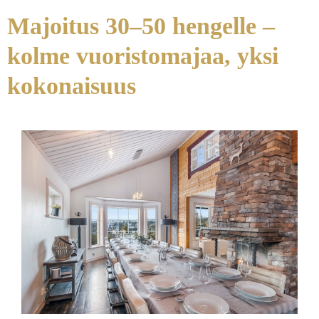
Majoitus 30–50 hengelle –
kolme vuoristomajaa, yksi
kokonaisuus