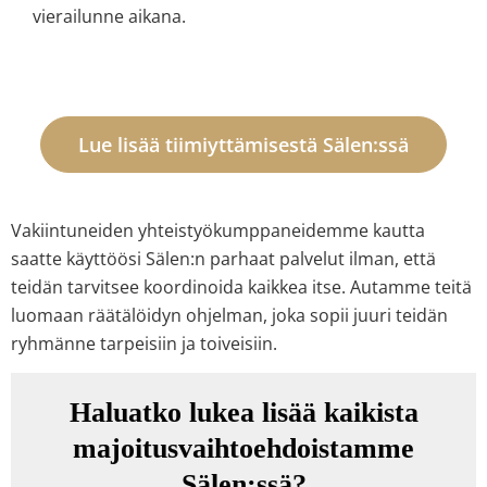
vierailunne aikana.
Lue lisää tiimiyttämisestä Sälen:ssä
Vakiintuneiden yhteistyökumppaneidemme kautta
saatte käyttöösi Sälen:n parhaat palvelut ilman, että
teidän tarvitsee koordinoida kaikkea itse. Autamme teitä
luomaan räätälöidyn ohjelman, joka sopii juuri teidän
ryhmänne tarpeisiin ja toiveisiin.
Haluatko lukea lisää kaikista
majoitusvaihtoehdoistamme
Sälen:ssä?