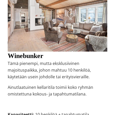
Winebunker
Tämä pienempi, mutta eksklusiivinen
majoituspaikka, johon mahtuu 10 henkilöä,
käytetään usein johdolle tai erityisvieraille.
Ainutlaatuinen kellaritila toimii koko ryhmän
omistettuna kokous- ja tapahtumatilana.
Kapasiteetti:
10 henkilöä + tapahtumatila