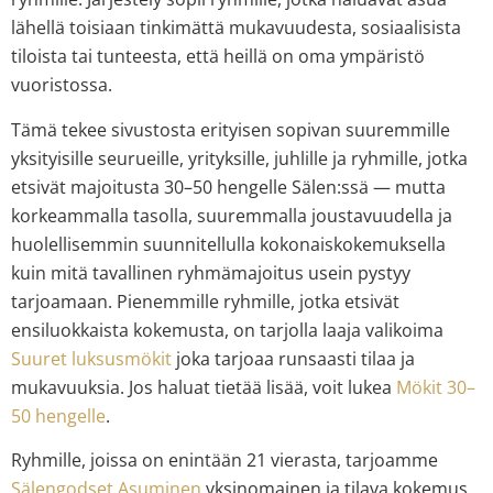
lähellä toisiaan tinkimättä mukavuudesta, sosiaalisista
tiloista tai tunteesta, että heillä on oma ympäristö
vuoristossa.
Tämä tekee sivustosta erityisen sopivan suuremmille
yksityisille seurueille, yrityksille, juhlille ja ryhmille, jotka
etsivät majoitusta 30–50 hengelle Sälen:ssä — mutta
korkeammalla tasolla, suuremmalla joustavuudella ja
huolellisemmin suunnitellulla kokonaiskokemuksella
kuin mitä tavallinen ryhmämajoitus usein pystyy
tarjoamaan. Pienemmille ryhmille, jotka etsivät
ensiluokkaista kokemusta, on tarjolla laaja valikoima
Suuret luksusmökit
joka tarjoaa runsaasti tilaa ja
mukavuuksia. Jos haluat tietää lisää, voit lukea
Mökit 30–
50 hengelle
.
Ryhmille, joissa on enintään 21 vierasta, tarjoamme
Sälengodset Asuminen
yksinomainen ja tilava kokemus,