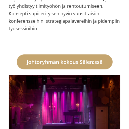
työ yhdistyy tiimityöhön ja rentoutumiseen.
Konsepti sopii erityisen hyvin vuosittaisiin
konferensseihin, strategiapalavereihin ja pidempiin
työsessioihin.
Johtoryhmän kokous Sälen:ssä