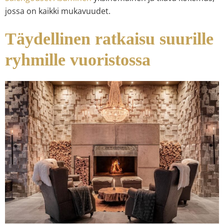
jossa on kaikki mukavuudet.
Täydellinen ratkaisu suurille
ryhmille vuoristossa