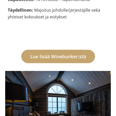
Täydellinen:
Majoitus johdolle/järjestäjille sekä
yhteiset kokoukset ja esitykset
Lue lisää Winebunker:stä