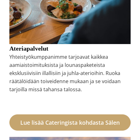
Ateriapalvelut
Yhteistyökumppanimme tarjoavat kaikkea
aamiaistoimituksista ja lounaspaketeista
eksklusiivisiin illallisiin ja juhla-aterioihin. Ruoka
räätälöidään toiveidenne mukaan ja se voidaan
tarjoilla missä tahansa talossa.
Lue lisää Cateringista kohdasta Sälen