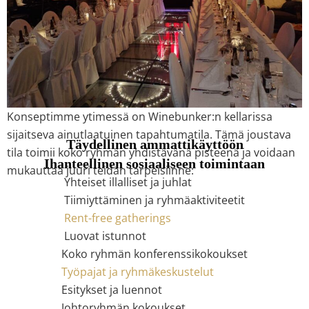
Konseptimme ytimessä on Winebunker:n kellarissa
sijaitseva ainutlaatuinen tapahtumatila. Tämä joustava
Täydellinen ammattikäyttöön
tila toimii koko ryhmän yhdistävänä pisteenä ja voidaan
Ihanteellinen sosiaaliseen toimintaan
mukauttaa juuri teidän tarpeisiinne:
Yhteiset illalliset ja juhlat
Tiimiyttäminen ja ryhmäaktiviteetit
Rent-free gatherings
Luovat istunnot
Koko ryhmän konferenssikokoukset
Työpajat ja ryhmäkeskustelut
Esitykset ja luennot
Johtoryhmän kokoukset