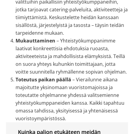
valittuihin paikallisiin yhteistyökumppaneihin,
jotka tarjoavat catering-palveluita, aktiviteetteja ja
tiimiyttämistä. Keskustelette heidän kanssaan
sisällöstä, järjestelyistä ja tasosta – täysin teidän
tarpeidenne mukaan.
Mukauttaminen
– Yhteistyökumppanimme
laativat konkreettisia ehdotuksia ruoasta,
aktiviteeteista ja mahdollisista elämyksistä. Teillä
on suora yhteys kuhunkin toimittajaan, jotta
voitte suunnitella ryhmällenne sopivan ohjelman.
Toteutus paikan päällä
– Vierailunne aikana
majoitutte yksinomaan vuoristomajoissa ja
toteutatte ohjelmanne yhdessä valitsemienne
yhteistyökumppaneiden kanssa. Kaikki tapahtuu
omassa tahdissa, yksityisessä ja yhtenäisessä
vuoristoympäristössä.
Kuinka paljon etukäteen meidän