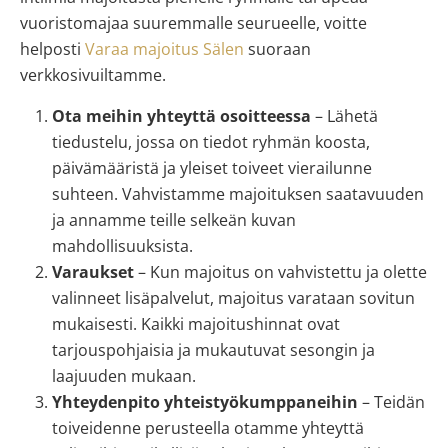
vuoristomajaa suuremmalle seurueelle, voitte
helposti
Varaa majoitus Sälen
suoraan
verkkosivuiltamme.
Ota meihin yhteyttä osoitteessa
– Lähetä
tiedustelu, jossa on tiedot ryhmän koosta,
päivämääristä ja yleiset toiveet vierailunne
suhteen. Vahvistamme majoituksen saatavuuden
ja annamme teille selkeän kuvan
mahdollisuuksista.
Varaukset
–
Kun majoitus on vahvistettu ja olette
valinneet lisäpalvelut, majoitus varataan sovitun
mukaisesti. Kaikki majoitushinnat ovat
tarjouspohjaisia ja mukautuvat sesongin ja
laajuuden mukaan.
Yhteydenpito yhteistyökumppaneihin
– Teidän
toiveidenne perusteella otamme yhteyttä