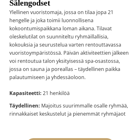
Sälengodset
Ylellinen vuoristomaja, jossa on tilaa jopa 21
hengelle ja joka toimii luonnollisena
kokoontumispaikkana loman aikana. Tilavat
oleskelutilat on suunniteltu ryhmäillallisia,
kokouksia ja seurustelua varten rentouttavassa
vuoristoympäristössä. Päivän aktiviteettien jälkeen
voi rentoutua talon yksityisessä spa-osastossa,
jossa on sauna ja poreallas – täydellinen paikka
palautumiseen ja yhdessäoloon.
Kapasiteetti:
21 henkilöä
Täydellinen:
Majoitus suurimmalle osalle ryhmää,
rinnakkaiset keskustelut ja pienemmät ryhmäjaot