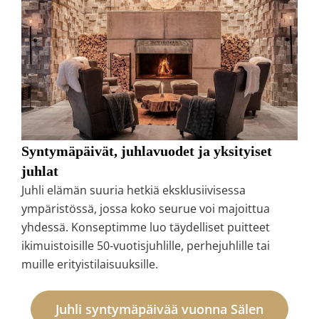
Syntymäpäivät, juhlavuodet ja yksityiset
juhlat
Juhli elämän suuria hetkiä eksklusiivisessa
ympäristössä, jossa koko seurue voi majoittua
yhdessä. Konseptimme luo täydelliset puitteet
ikimuistoisille 50-vuotisjuhlille, perhejuhlille tai
muille erityistilaisuuksille.
Juhli syntymäpäivää vuonna Sälen