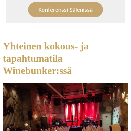
Konferenssi Sälenissä
Yhteinen kokous- ja
tapahtumatila
Winebunker:ssä