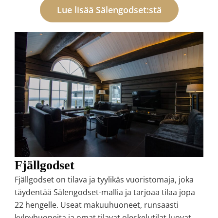
Lue lisää Sälengodset:stä
Fjällgodset
Fjällgodset on tilava ja tyylikäs vuoristomaja, joka
täydentää Sälengodset-mallia ja tarjoaa tilaa jopa
22 hengelle. Useat makuuhuoneet, runsaasti
kylpyhuoneita ja omat tilavat oleskelutilat luovat