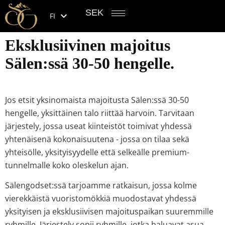
SEK
FI
Eksklusiivinen majoitus
Sälen:ssä 30-50 hengelle.
Jos etsit yksinomaista majoitusta Sälen:ssä 30-50
hengelle, yksittäinen talo riittää harvoin. Tarvitaan
järjestely, jossa useat kiinteistöt toimivat yhdessä
yhtenäisenä kokonaisuutena - jossa on tilaa sekä
yhteisölle, yksityisyydelle että selkeälle premium-
tunnelmalle koko oleskelun ajan.
Sälengodset:ssä tarjoamme ratkaisun, jossa kolme
vierekkäistä vuoristomökkiä muodostavat yhdessä
yksityisen ja eksklusiivisen majoituspaikan suuremmille
ryhmille. Järjestely sopii ryhmille, jotka haluavat asua