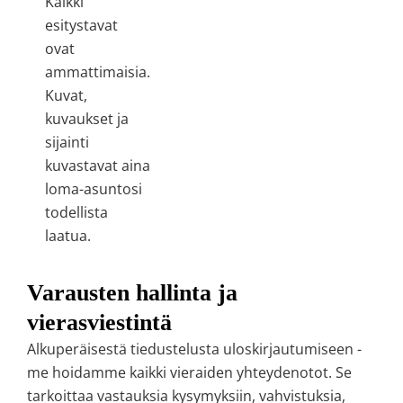
Kaikki
esitystavat
ovat
ammattimaisia.
Kuvat,
kuvaukset ja
sijainti
kuvastavat aina
loma-asuntosi
todellista
laatua.
Varausten hallinta ja
vierasviestintä
Alkuperäisestä tiedustelusta uloskirjautumiseen -
me hoidamme kaikki vieraiden yhteydenotot. Se
tarkoittaa vastauksia kysymyksiin, vahvistuksia,