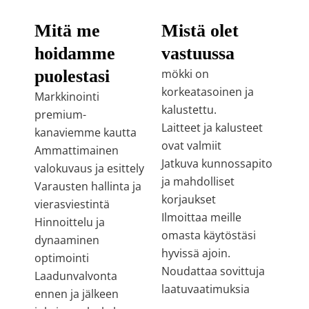
Mitä me
Mistä olet
hoidamme
vastuussa
puolestasi
mökki on
korkeatasoinen ja
Markkinointi
kalustettu.
premium-
Laitteet ja kalusteet
kanaviemme kautta
ovat valmiit
Ammattimainen
Jatkuva kunnossapito
valokuvaus ja esittely
ja mahdolliset
Varausten hallinta ja
korjaukset
vierasviestintä
Ilmoittaa meille
Hinnoittelu ja
omasta käytöstäsi
dynaaminen
hyvissä ajoin.
optimointi
Noudattaa sovittuja
Laadunvalvonta
laatuvaatimuksia
ennen ja jälkeen