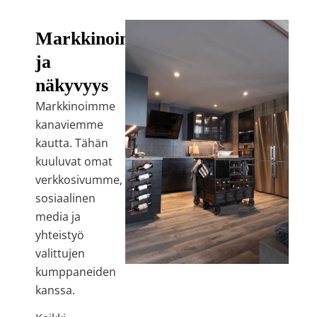
Markkinointi
ja
näkyvyys
Markkinoimme
kanaviemme
kautta. Tähän
kuuluvat omat
verkkosivumme,
sosiaalinen
media ja
yhteistyö
valittujen
kumppaneiden
kanssa.