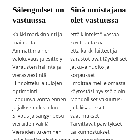
Sälengodset on
Sinä omistajana
vastuussa
olet vastuussa
Kaikki markkinointi ja
että kiinteistö vastaa
mainonta
sovittua tasoa
Ammattimainen
että kaikki laitteet ja
valokuvaus ja esittely
varastot ovat täydelliset
Varausten hallinta ja
Jatkuva huolto ja
vierasviestintä
korjaukset
Hinnoittelu ja tulojen
Ilmoittaa meille omasta
optimointi
käytöstäsi hyvissä ajoin.
Laadunvalvonta ennen
Mahdolliset vakuutus-
ja jälkeen oleskelun
ja lakisääteiset
Siivous ja sängynpesu
vaatimukset
vieraiden välillä
Tarvittavat päivitykset
Vieraiden tukeminen
tai kunnostukset
koko heidän oleskelunsa
Laatuohjeidemme