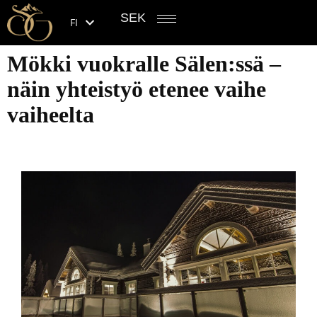
SEK
FI
Mökki vuokralle Sälen:ssä –
näin yhteistyö etenee vaihe
vaiheelta