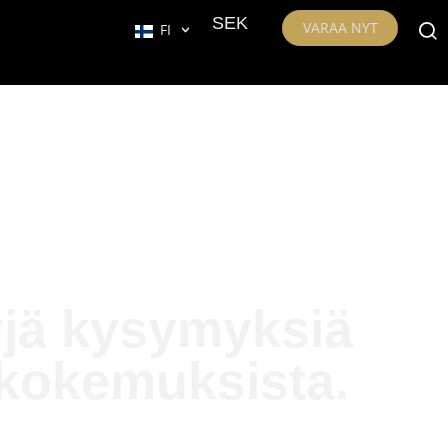
SEK
VARAA NYT
FI
tyjä kysymyksiä
a kokemuksista.