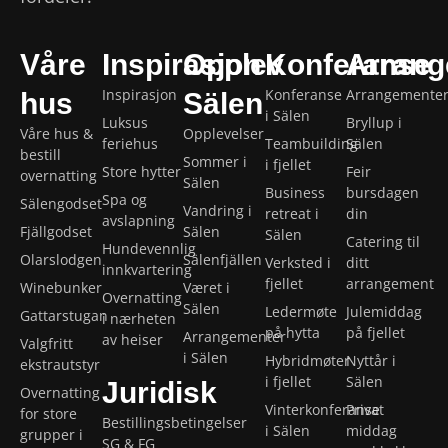
Våre
Inspirasjon
Opplev
Konferanse
Arrang
Inspirasjon
Konferanse
Arrangemente
hus
Sälen
i Sälen
Luksus
Bryllup i
Våre hus &
Opplevelser
feriehus
Teambuilding
Sälen
bestill
Sommer i
i fjellet
Store hytter
Feir
overnatting
Sälen
Business
bursdagen
Spa og
Sälengodset
Vandring i
retreat i
din
avslapning
Fjällgodset
Sälen
Sälen
Catering til
Hundevennlig
Olarslodgen
Sälenfjällen
Verksted i
ditt
innkvartering
fjellet
arrangement
Winebunker
Været i
Overnatting
Sälen
Ledermøte
Julemiddag
Gattarstugan
i nærheten
på hytta
på fjellet
Arrangementer
av heiser
Valgfritt
i Sälen
Hybridmøter
Nyttår i
ekstrautstyr
i fjellet
Sälen
Juridisk
Overnatting
Vinterkonferanse
Privat
for store
Bestillingsbetingelser
i Sälen
middag
grupper i
SG & FG