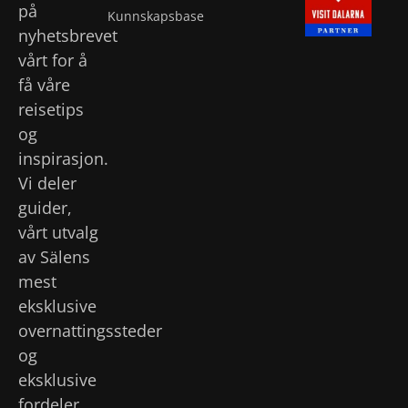
på
Kunnskapsbase
nyhetsbrevet
vårt for å
få våre
reisetips
og
inspirasjon.
Vi deler
guider,
vårt utvalg
av Sälens
mest
eksklusive
overnattingssteder
og
eksklusive
fordeler.