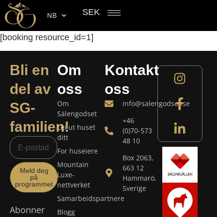
SEK
NB
[booking resource_id=1]
Bli en
Om
Kontakt
del av
oss
oss
Om
info@salengodset.se
SG-
Sälengodset
+46
familien!
Lei ut huset
(0)70-573
ditt
48 10
For huseiere
Box 2063,
Mountain
663 12
Meld deg
Luxe-
på
Hammarö,
programmet
nettverket
Sverige
Samarbeidspartnere
Abonner
Blogg