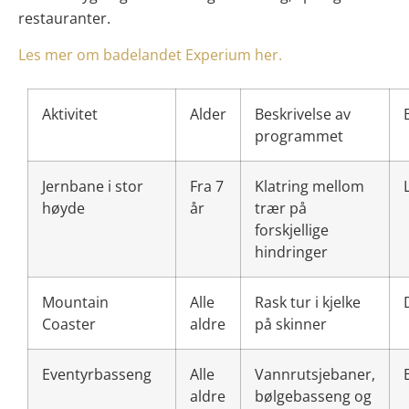
restauranter.
Les mer om badelandet Experium her.
Aktivitet
Alder
Beskrivelse av
programmet
Jernbane i stor
Fra 7
Klatring mellom
høyde
år
trær på
forskjellige
hindringer
Mountain
Alle
Rask tur i kjelke
Coaster
aldre
på skinner
Eventyrbasseng
Alle
Vannrutsjebaner,
aldre
bølgebasseng og