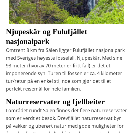
Njupeskär og Fulufjället
nasjonalpark
Omtrent 8 km fra Sälen ligger Fulufjället nasjonalpark
med Sveriges høyeste fossefall, Njupeskär. Med sine
93 meter (hvorav 70 meter er fritt fall) er det et
imponerende syn. Turen til fossen er ca. 4 kilometer
tur/retur på en enkel sti, noe som gjør det til et
perfekt reisemål for hele familien.
Naturreservater og fjellbeiter
I området rundt Sälen finnes det flere naturreservater
som er verdt et besøk. Drevfjället naturreservat byr
på vakker og uberørt natur med gode muligheter for