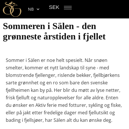
SEK
NB
Sommeren i Sälen - den
grønneste årstiden i fjellet
Sommer i Sälen
er noe helt spesielt. Når snøen
smelter, kommer et nytt landskap til syne - med
blomstrende fjellenger, rislende bekker, fjellbjørkens
sarte grønnhet og en ro som bare den svenske
fjellheimen kan by på. Her blir du møtt av
lyse netter,
frisk fjelluft og naturopplevelser for alle aldre
. Enten
du ønsker en
Aktiv ferie med fotturer, sykling og fiske
,
eller på jakt etter
fredelige dager med fjellutsikt og
bading i fjellsjøer
, har Sälen alt du kan ønske deg.