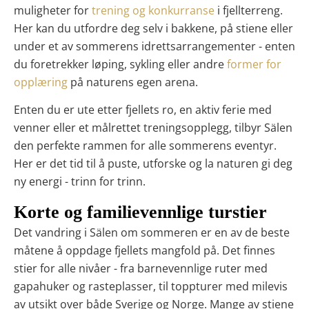
muligheter for
trening og konkurranse
i fjellterreng.
Her kan du utfordre deg selv i bakkene, på stiene eller
under et av sommerens idrettsarrangementer - enten
du foretrekker løping, sykling eller andre
former for
opplæring
på naturens egen arena.
Enten du er ute etter fjellets ro, en aktiv ferie med
venner eller et målrettet treningsopplegg, tilbyr Sälen
den perfekte rammen for alle sommerens eventyr.
Her er det tid til å puste, utforske og la naturen gi deg
ny energi - trinn for trinn.
Korte og familievennlige turstier
Det
vandring i Sälen om sommeren
er en av de beste
måtene å oppdage fjellets mangfold på. Det finnes
stier for alle nivåer - fra barnevennlige ruter med
gapahuker og rasteplasser, til toppturer med milevis
av utsikt over både Sverige og Norge. Mange av stiene