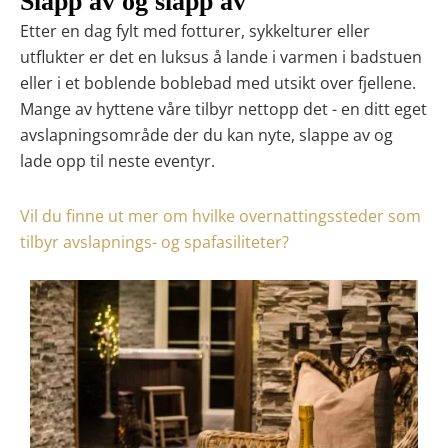
Slapp av og slapp av
Etter en dag fylt med fotturer, sykkelturer eller
utflukter er det en luksus å lande i
varmen i badstuen
eller i et boblende boblebad
med utsikt over fjellene.
Mange av hyttene våre tilbyr nettopp det - en
ditt eget
avslapningsområde der du kan nyte, slappe av og
lade opp til neste eventyr
.
Vil du finne ut mer om hvilke overnattingssteder som
tilbyr avslapnings- og spafasiliteter?