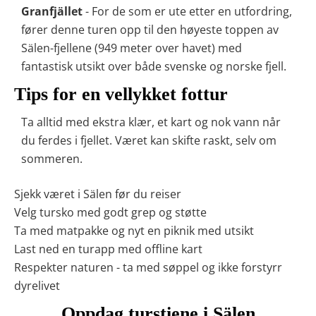
Granfjället
- For de som er ute etter en utfordring,
fører denne turen opp til den høyeste toppen av
Sälen-fjellene (949 meter over havet) med
fantastisk utsikt over både svenske og norske fjell.
Tips for en vellykket fottur
Ta alltid med ekstra klær, et kart og nok vann når
du ferdes i fjellet. Været kan skifte raskt, selv om
sommeren.
Sjekk været i Sälen før du reiser
Velg tursko med godt grep og støtte
Ta med matpakke og nyt en piknik med utsikt
Last ned en turapp med offline kart
Respekter naturen - ta med søppel og ikke forstyrr
dyrelivet
Oppdag turstiene i Sälen