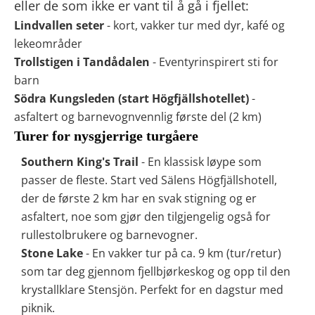
eller de som ikke er vant til å gå i fjellet:
Lindvallen seter
- kort, vakker tur med dyr, kafé og
lekeområder
Trollstigen i Tandådalen
- Eventyrinspirert sti for
barn
Södra Kungsleden (start Högfjällshotellet)
-
asfaltert og barnevognvennlig første del (2 km)
Turer for nysgjerrige turgåere
Southern King's Trail
- En klassisk løype som
passer de fleste. Start ved Sälens Högfjällshotell,
der de første 2 km har en svak stigning og er
asfaltert, noe som gjør den tilgjengelig også for
rullestolbrukere og barnevogner.
Stone Lake
- En vakker tur på ca. 9 km (tur/retur)
som tar deg gjennom fjellbjørkeskog og opp til den
krystallklare Stensjön. Perfekt for en dagstur med
piknik.