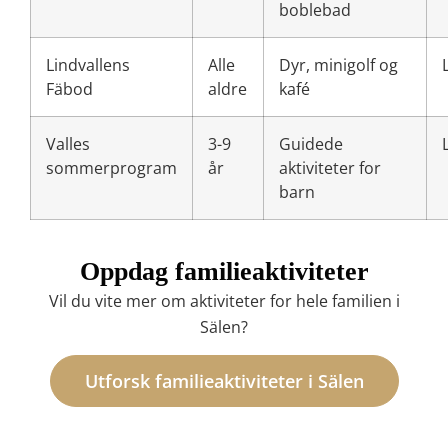
boblebad
Lindvallens
Alle
Dyr, minigolf og
Fäbod
aldre
kafé
Valles
3-9
Guidede
sommerprogram
år
aktiviteter for
barn
Oppdag familieaktiviteter
Vil du vite mer om aktiviteter for hele familien i
Sälen?
Utforsk familieaktiviteter i Sälen