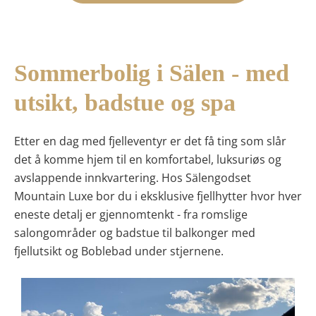
Sommerbolig i Sälen - med
utsikt, badstue og spa
Etter en dag med fjelleventyr er det få ting som slår
det å komme hjem til en
komfortabel, luksuriøs og
avslappende innkvartering
. Hos
Sälengodset
Mountain Luxe
bor du i
eksklusive fjellhytter
hvor hver
eneste detalj er gjennomtenkt - fra
romslige
salongområder og badstue
til
balkonger med
fjellutsikt
og
Boblebad under stjernene
.