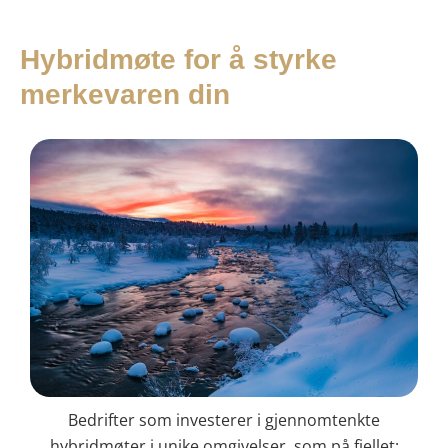
Hybridmøte for å styrke
merkevaren din
Bedrifter som investerer i gjennomtenkte
hybridmøter i unike omgivelser, som på fjellet: