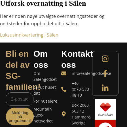
Utforsk overnatting i Sälen
Her er noen nøye utvalgte overnattingssteder og
nettsteder for oppholdet ditt i Sälen:
Luksusinnkvartering i Sälen
Bli en
Om
Kontakt
del av
oss
oss
Om
info@salengodset.se
SG-
Sälengodset
+46
familien!
Lei ut huset
(0)70-573
ditt
48 10
For huseiere
Box 2063,
Mountain
663 12
Meld deg
Luxe-
på
Hammarö,
programmet
nettverket
Sverige