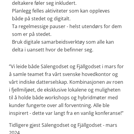
deltakere føler seg inkludert.
Planlegg felles aktiviteter som kan oppleves
både på stedet og digitalt.
Ta regelmessige pauser - helst utendørs for dem
som er på stedet.
Bruk digitale samarbeidsverktøy som alle kan
delta i uansett hvor de befinner seg.
”Vi leide både Sälengodset og Fjällgodset i mars for
å samle teamet fra vårt svenske hovedkontor og
vårt indiske datterselskap. Kombinasjonen av roen
i fjellmiljøet, de eksklusive lokalene og muligheten
til å holde både workshops og hybridmøter med
kunder fungerte over all forventning. Alle ble
inspirert - dette var langt fra en vanlig konferanse!”
Tidligere gjest Sälengodset og Fjällgodset - mars
2024