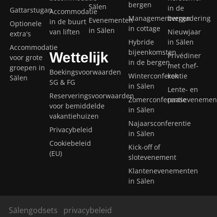
bergen
Sälen
in de
Gattarstugan
Accommodatie
Managementvergadering
bergen
Evenementen
in de buurt
Optionele
in cottage
in Sälen
van liften
Nieuwjaar
extra's
Hybride
in Sälen
Accommodatie
bijeenkomsten
Wettelijk
Privédiner
voor grote
in de bergen
met chef-
groepen in
Boekingsvoorwaarden
Winterconferentie
kok
Sälen
SG & FG
in Sälen
Lente- en
Reserveringsvoorwaarden
Zomerconferentie
paasevenemen
voor bemiddelde
in Sälen
vakantiehuizen
Najaarsconferentie
Privacybeleid
in Sälen
Cookiebeleid
Kick-off of
(EU)
slotevenement
Klantenevenementen
in Sälen
Sälengodsets
privacybeleid