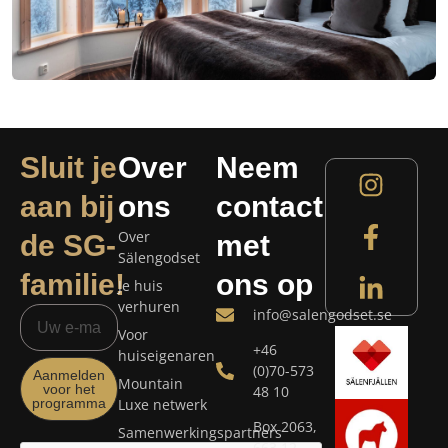
Sluit je
Over
Neem
aan bij
ons
contact
Over
de SG-
met
Sälengodset
familie!
ons op
Je huis
verhuren
info@salengodset.se
Voor
+46
huiseigenaren
(0)70-573
Aanmelden
Mountain
voor het
48 10
programma
Luxe netwerk
Box 2063,
Samenwerkingspartners
663 12