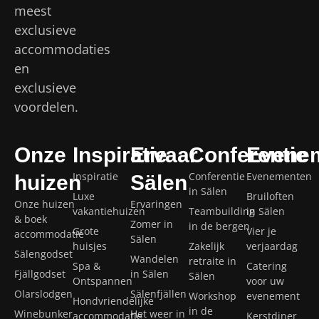
meest
exclusieve
accommodaties
en
exclusieve
voordelen.
Onze
Inspiratie
Ervaar
Conferentie
Evene
Inspiratie
Conferentie
Evenementen
huizen
Sälen
in Sälen
Luxe
Bruiloften
Onze huizen
Ervaringen
vakantiehuizen
Teambuilding
in Sälen
& boek
Zomer in
in de bergen
Grote
Vier je
accommodatie
Sälen
huisjes
Zakelijk
verjaardag
Sälengodset
Wandelen
retraite in
Spa &
Catering
Fjällgodset
in Sälen
Sälen
Ontspannen
voor uw
Olarslodgen
Sälenfjällen
Workshop
evenement
Hondvriendelijke
in de
Winebunker
Het weer in
accommodatie
Kerstdiner