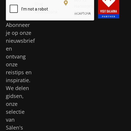
Blog
Hammarö,
Kennisbank
Zweden
Abonneer
je op onze
nieuwsbrief
en
ontvang
onze
reistips en
inspiratie.
We delen
gidsen,
onze
selectie
van
Sälen's