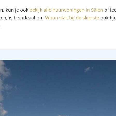
en, kun je ook
bekijk alle huurwoningen in Sälen
of le
tten, is het ideaal om
Woon vlak bij de skipiste
ook tij
.