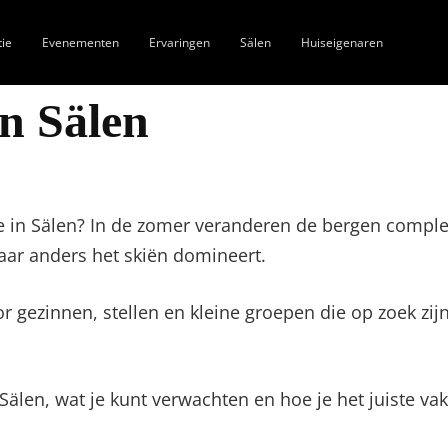
tie
Evenementen
Ervaringen
Sälen
Huiseigenaren
n Sälen
n Sälen? In de zomer veranderen de bergen compleet
ar anders het skiën domineert.
or gezinnen, stellen en kleine groepen die op zoek z
Sälen, wat je kunt verwachten en hoe je het juiste va