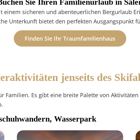
Buchen Sie Ihren Familienurlaub in Säle
it einem sicheren und abenteuerlichen Bergurlaub Er
che Unterkunft bietet den perfekten Ausgangspunkt für 
Finden Sie Ihr Traumfamilienhaus
raktivitäten jenseits des Skifa
ür Familien. Es gibt eine breite Palette von Aktivitäte
b.
eschuhwandern, Wasserpark