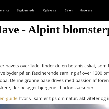
ference
Begivenheder
Oplevelser
Sälen
Husejere
ave - Alpint blomster
over havets overflade, finder du en botanisk skat, s
ave byder på en fascinerende samling af over 1300 om
ropa. Denne grønne oase drives med passion af foren
elskere, der besøger bjergene i barfodssæsonen.
len-guide
hvor vi samler tips om natur, aktiviteter og 