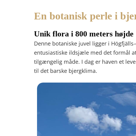
En botanisk perle i bj
Unik flora i 800 meters højde
Denne botaniske juvel ligger i Högfjäll
entusiastiske ildsjæle med det formål 
tilgængelig måde. I dag er haven et lev
til det barske bjergklima.