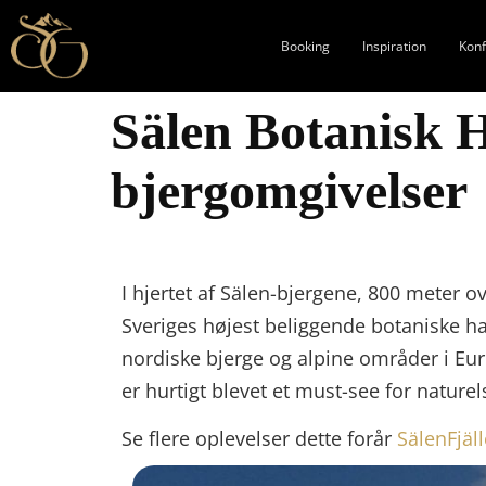
Booking
Inspiration
Kon
Sälen Botanisk H
bjergomgivelser
I hjertet af Sälen-bjergene, 800 meter 
Sveriges højest beliggende botaniske h
nordiske bjerge og alpine områder i Eu
er hurtigt blevet et must-see for natur
Se flere oplevelser dette forår
SälenFjäl