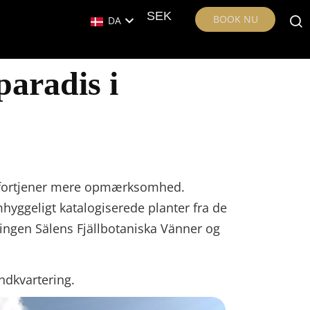
SEK
BOOK NU
DA
paradis i
om fortjener mere opmærksomhed.
hyggeligt katalogiserede planter fra de
ingen Sälens Fjällbotaniska Vänner og
indkvartering.