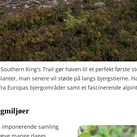
 Southern King's Trail gør haven til et perfekt første 
nter, man senere vil støde på langs bjergstierne. Ha
fra Europas bjergområder samt et fascinerende alpi
rgmiljøer
en imponerende samling
 kræve mange dages