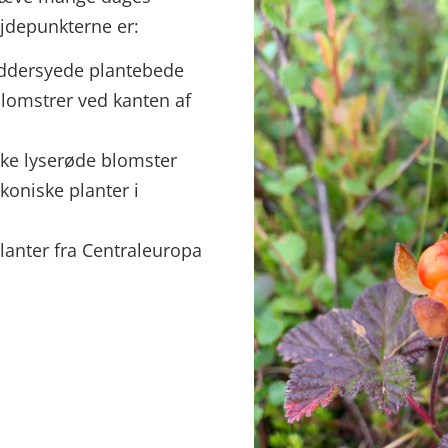
øjdepunkterne er:
æddersyede plantebede
 blomstrer ved kanten af
ske lyserøde blomster
koniske planter i
lanter fra Centraleuropa