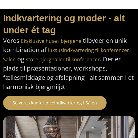
Indkvartering og møder - alt
under ét tag
Vores
tilbyder en unik
Eksklusive huse i bjergene
kombination af
luksusindkvartering til konferencer i
og
. Der er
Sälen
store bjerghaller til konferencer
plads til præsentationer, workshops,
fællesmiddage og afslapning - alt sammen i et
harmonisk bjergmiljø.
Se vores konferenceindkvartering i Sälen