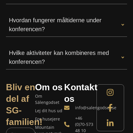
Hvordan fungerer måltiderne under
konferencen?
Hvilke aktiviteter kan kombineres med
konferencen?
Bliv en
Om os
Kontakt
Om
del af
os
Sälengodset
info@salengodset.se
SG-
Lej dit hus ud
+46
For husejere
familien!
(0)70-573
Mountain
48 10