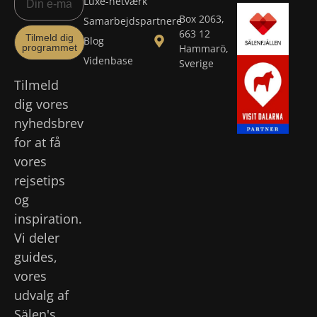
Luxe-netværk
Box 2063,
Samarbejdspartnere
663 12
Tilmeld dig
Blog
programmet
Hammarö,
Videnbase
Sverige
Tilmeld
dig vores
nyhedsbrev
for at få
vores
rejsetips
og
inspiration.
Vi deler
guides,
vores
udvalg af
Sälen's