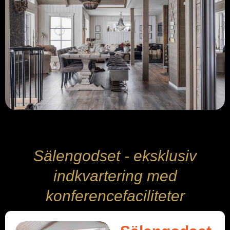
Sälengodset - eksklusiv
indkvartering med
konferencefaciliteter