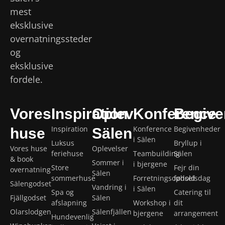
mest
eksklusive
overnatningssteder
og
eksklusive
fordele.
Vores
Inspiration
Oplev
Konference
Begive
Inspiration
Konference
Begivenheder
huse
Sälen
i Sälen
Luksus
Bryllup i
Vores huse
Oplevelser
feriehuse
Teambuilding
Sälen
& book
Sommer i
i bjergene
Store
Fejr din
overnatning
Sälen
sommerhuse
Forretningsophold
fødselsdag
Sälengodset
Vandring i
i Sälen
Spa og
Catering til
Fjällgodset
Sälen
afslapning
Workshop i
dit
Olarslodgen
Sälenfjällen
bjergene
arrangement
Hundevenlig