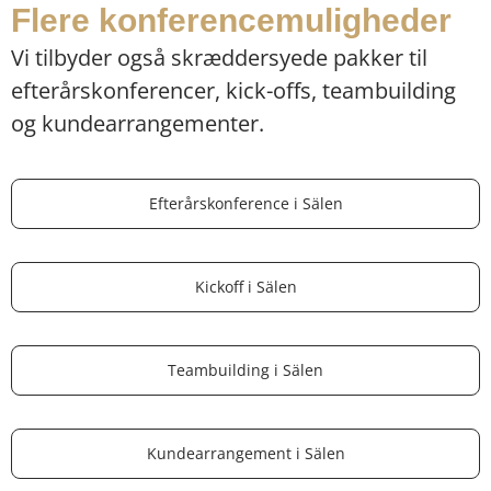
Flere konferencemuligheder
Vi tilbyder også skræddersyede pakker til
Oplev bjergene i sommerpragt
efterårskonferencer, kick-offs, teambuilding
med vandring, cykling og
og kundearrangementer.
udendørs aktiviteter som
supplement til dine møder.
Efterårskonference i Sälen
Læs mere om det
Kickoff i Sälen
Teambuilding i Sälen
Kundearrangement i Sälen