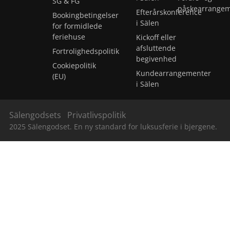
SG & FG
påskearrange
Efterårskonference
Bookingbetingelser
i Sälen
for formidlede
feriehuse
Kickoff eller
afsluttende
Fortrolighedspolitik
begivenhed
Cookiepolitik
Kundearrangementer
(EU)
i Sälen
Sälengodsets
Privatlivspolitik
2025 Sälengodset. En ny standard for luksusferie i bjergene.