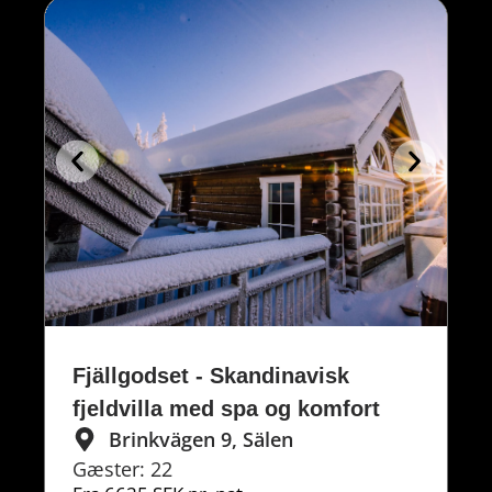
Fjällgodset - Skandinavisk
S
fjeldvilla med spa og komfort
s
Brinkvägen 9, Sälen
g
Gæster: 22