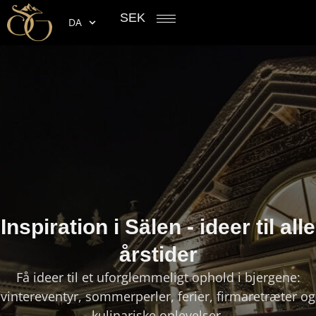
SEK
DA
Inspiration i Sälen - ideer til alle
årstider
Få ideer til et uforglemmeligt ophold i bjergene:
vintereventyr, sommerperler, ferier, firmaretræter og
kulinariske oplevelser.