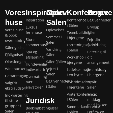
Vores
Inspiration
Oplev
Konference
Begive
Inspiration
Konference
Begivenheder
huse
Sälen
i Sälen
Luksus
Bryllup i
Vores huse
Oplevelser
feriehuse
Teambuilding
Sälen
& book
Sommer i
i bjergene
Store
Fejr din
overnatning
Sälen
sommerhuse
Forretningsophold
fødselsdag
Sälengodset
Vandring i
i Sälen
Spa og
Catering til
Fjällgodset
Sälen
afslapning
Workshop i
dit
Olarslodgen
Sälenfjällen
bjergene
arrangement
Hundevenlig
Winebunker
Vejret i
indkvartering
Ledelsesmøde
Julemiddag
Sälen
i en hytte
i bjergene
Gattarstugan
Overnatning
Begivenheder
nær
Hybridmøder
Nytår i
Valgfrit
i Sälen
elevatorer
i bjergene
Sälen
ekstraudstyr
Vinterkonference
Privat
Indkvartering
Juridisk
i Sälen
middag
til store
med kokken
grupper i
Sommerkonference
Bookingbetingelser
Sälen
i Sälen
Forårs- og