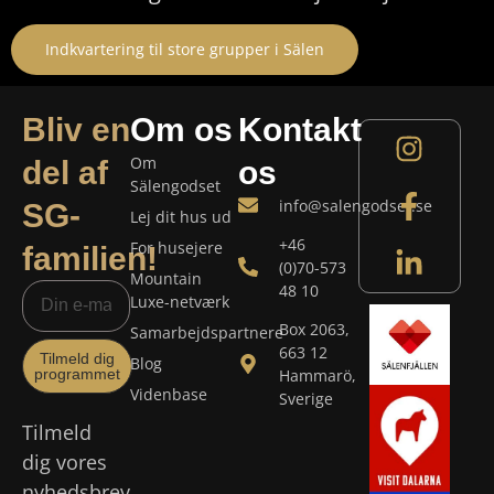
Indkvartering til store grupper i Sälen
Bliv en
Om os
Kontakt
Om
del af
os
Sälengodset
info@salengodset.se
SG-
Lej dit hus ud
+46
For husejere
familien!
(0)70-573
Mountain
48 10
Luxe-netværk
Box 2063,
Samarbejdspartnere
663 12
Tilmeld dig
Blog
programmet
Hammarö,
Videnbase
Sverige
Tilmeld
dig vores
nyhedsbrev