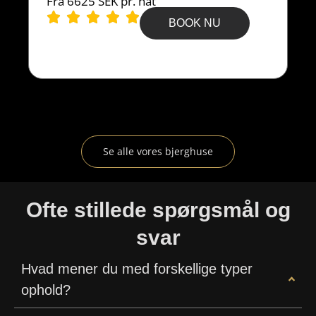
Fra 6625 SEK pr. nat
G
F
BOOK NU
Se alle vores bjerghuse
Ofte stillede spørgsmål og
svar
Hvad mener du med forskellige typer
ophold?