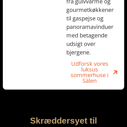
fra gulvvarme og
gourmetkøkkener
til gaspejse og
panoramavinduer
med betagende
udsigt over
bjergene.
Udforsk vores
luksus
sommerhuse i
Sälen
Skræddersyet til