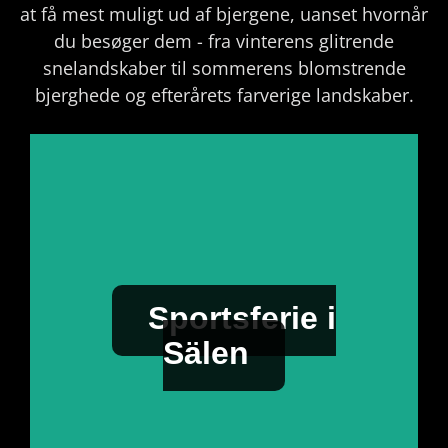
at få mest muligt ud af bjergene, uanset hvornår
du besøger dem - fra vinterens glitrende
snelandskaber til sommerens blomstrende
bjerghede og efterårets farverige landskaber.
Sportsferie i Sälen
Den klassiske bjergoplevelse for hele
familien i eksklusive omgivelser. Vores
skiferietemaer omfatter alt fra opvarmet
skiopbevaring og tørreskabe til
Sportsferie i
familievenlige aktivitetstips og nærhed til
skiskoler. Book tidligt - dette er vores
Sälen
mest populære periode med begrænset
tilgængelighed!
Planlæg din luksuriøse
sportsferie i Sälen