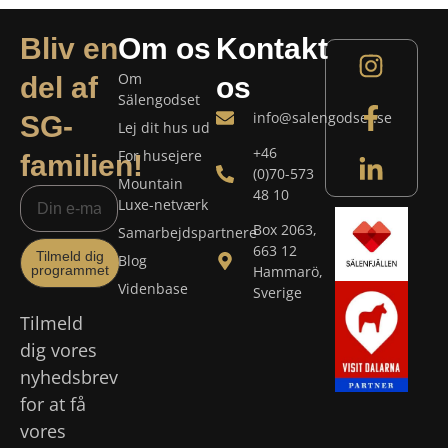
Bliv en
Om os
Kontakt
Om
del af
os
Sälengodset
info@salengodset.se
SG-
Lej dit hus ud
+46
For husejere
familien!
(0)70-573
Mountain
48 10
Luxe-netværk
Box 2063,
Samarbejdspartnere
663 12
Tilmeld dig
Blog
programmet
Hammarö,
Videnbase
Sverige
Tilmeld
dig vores
nyhedsbrev
for at få
vores