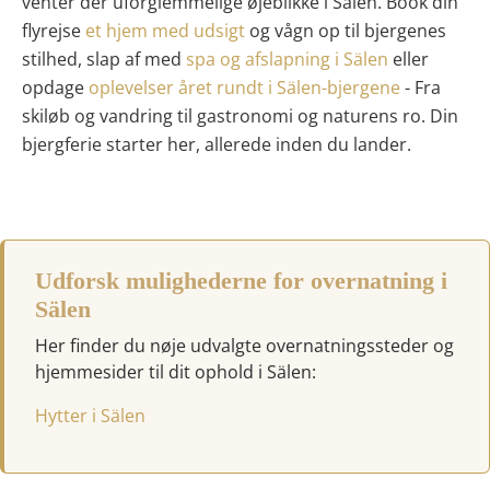
venter der uforglemmelige øjeblikke i Sälen. Book din
flyrejse
et hjem med udsigt
og vågn op til bjergenes
stilhed, slap af med
spa og afslapning i Sälen
eller
opdage
oplevelser året rundt i Sälen-bjergene
- Fra
skiløb og vandring til gastronomi og naturens ro. Din
bjergferie starter her, allerede inden du lander.
Udforsk mulighederne for overnatning i
Sälen
Her finder du nøje udvalgte overnatningssteder og
hjemmesider til dit ophold i Sälen:
Hytter i Sälen