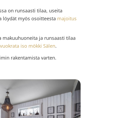
a on runsaasti tilaa, useita
oja löydät myös osoitteesta
majoitus
ta makuuhuoneita ja runsaasti tilaa
vuokrata iso mökki Sälen
.
tiimin rakentamista varten.