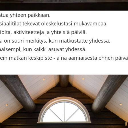
ntua yhteen paikkaan.
aalitilat tekevät oleskelustasi mukavampaa.
ita, aktiviteetteja ja yhteisiä päiviä.
a on suuri merkitys, kun matkustatte yhdessä.
äisempi, kun kaikki asuvat yhdessä.
n matkan keskipiste - aina aamiaisesta ennen päivän akt