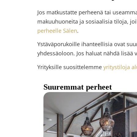
Jos matkustatte perheenä tai useamman
makuuhuoneita ja sosiaalisia tiloja, jo
perheelle Sälen
.
Ystäväporukoille ihanteellisia ovat suu
yhdessäoloon. Jos haluat nähdä lisää v
Yrityksille suosittelemme
yritystiloja a
Suuremmat perheet