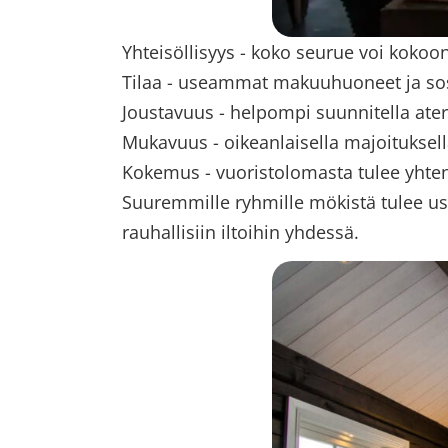
Yhteisöllisyys - koko seurue voi kokoo
Tilaa - useammat makuuhuoneet ja sosi
Joustavuus - helpompi suunnitella aterio
Mukavuus - oikeanlaisella majoituksell
Kokemus - vuoristolomasta tulee yhten
Suuremmille ryhmille mökistä tulee usei
rauhallisiin iltoihin yhdessä.