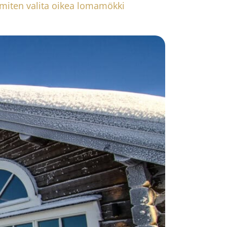
miten valita oikea lomamökki