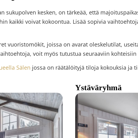
 sukupolven kesken, on tärkeää, että majoituspaikass
ihin kaikki voivat kokoontua. Lisää sopivia vaihtoeht
ret vuoristomökit, joissa on avarat oleskelutilat, usei
aihtoehtoja, voit myös tutustua seuraaviin kohteisiin
lueella Sälen
jossa on räätälöityjä tiloja kokouksia ja 
Ystäväryhmä