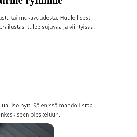
rille ryhmille
usta tai mukavuudesta. Huolellisesti
ierailustasi tulee sujuvaa ja viihtyisää.
ua. Iso hytti Sälen:ssä mahdollistaa
enkeskiseen oleskeluun.