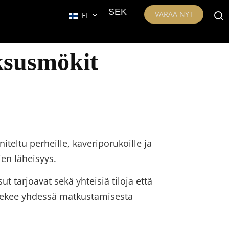
SEK
VARAA NYT
FI
uksusmökit
iteltu perheille, kaveriporukoille ja
jen läheisyys.
t tarjoavat sekä yhteisiä tiloja että
 tekee yhdessä matkustamisesta