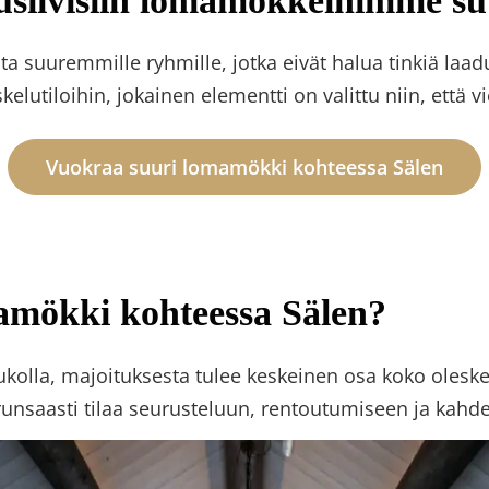
usiivisiin lomamökkeihimme suu
 suuremmille ryhmille, jotka eivät halua tinkiä laad
skelutiloihin, jokainen elementti on valittu niin, että v
Vuokraa suuri lomamökki kohteessa Sälen
mamökki kohteessa Sälen?
olla, majoituksesta tulee keskeinen osa koko oleskel
runsaasti tilaa seurusteluun, rentoutumiseen ja kahd