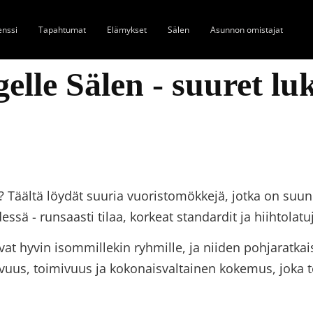
enssi
Tapahtumat
Elämykset
Sälen
Asunnon omistajat
elle Sälen - suuret l
? Täältä löydät suuria vuoristomökkejä, jotka on suunn
dessä - runsaasti tilaa, korkeat standardit ja hiihtolatu
at hyvin isommillekin ryhmille, ja niiden pohjaratkaisu
avuus, toimivuus ja kokonaisvaltainen kokemus, joka