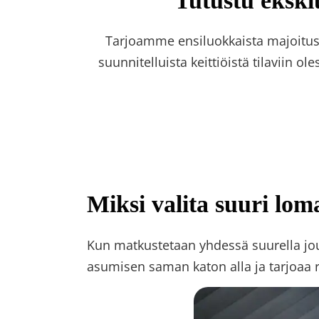
Tutustu ekskl
Tarjoamme ensiluokkaista majoitusta
suunnitelluista keittiöistä tilaviin ole
Miksi valita suuri lo
Kun matkustetaan yhdessä suurella jouk
asumisen saman katon alla ja tarjoaa 