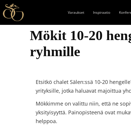
Varaukset
Inspiraatio
Konfer
Mökit 10-20 heng
ryhmille
Etsitkö chalet Sälen:ssä 10-20 hengelle
yrityksille, jotka haluavat majoittua yh
Mökkimme on valittu niin, että ne sopiv
yksityisyyttä. Painopisteenä ovat muk
helppoa.