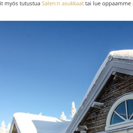
oit myös tutustua
Sälen:n asukkaat
tai lue oppaamme