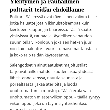
Yksityinen ja rauhallinen –
polttarit teidän ehdoillanne
Polttarit Sälen:ssä ovat täydellinen valinta teille,
jotka haluatte jotain ikimuistoisempaa kuin
kiertueen kaupungin baareissa. Täällä saatte
yksityisyyttä, rauhaa ja täydellisen vapauden
suunnitella viikonlopun jokaisen hetken juuri
niin kuin haluatte – vuoristomaisemat taustalla
ja koko talo teidän käytössänne.
Sälengodset:n ainutlaatuiset majoitustilat
tarjoavat teille mahdollisuuden asua yhdessä
läheistenne kanssa, nauttia saunasta ja
porealtaasta, jakaa aterioita ja luoda
unohtumattomia muistoja. Täällä ei ala vain
unohtumaton miestenviikonloppu – täällä syntyy
viikonloppu, joka on täynnä yhteishenkeä,
naurua ja rakkautta.