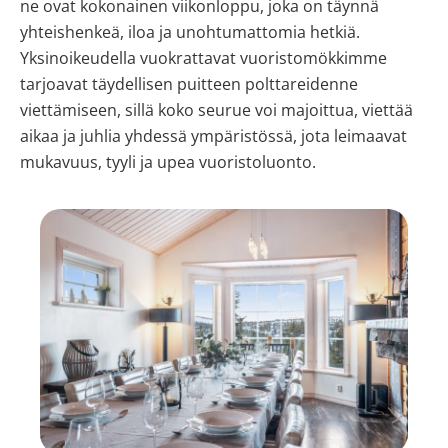
ne ovat kokonainen viikonloppu, joka on täynnä
yhteishenkeä, iloa ja unohtumattomia hetkiä.
Yksinoikeudella vuokrattavat vuoristomökkimme
tarjoavat täydellisen puitteen polttareidenne
viettämiseen, sillä koko seurue voi majoittua, viettää
aikaa ja juhlia yhdessä ympäristössä, jota leimaavat
mukavuus, tyyli ja upea vuoristoluonto.