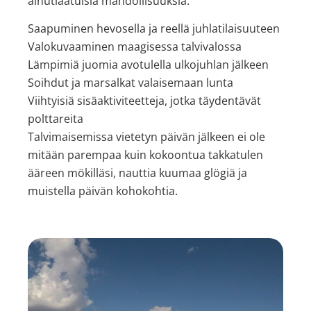
ainutlaatuisia mahdollisuuksia:
Saapuminen hevosella ja reellä juhlatilaisuuteen
Valokuvaaminen maagisessa talvivalossa
Lämpimiä juomia avotulella ulkojuhlan jälkeen
Soihdut ja marsalkat valaisemaan lunta
Viihtyisiä sisäaktiviteetteja, jotka täydentävät
polttareita
Talvimaisemissa vietetyn päivän jälkeen ei ole
mitään parempaa kuin kokoontua takkatulen
ääreen mökilläsi, nauttia kuumaa glögiä ja
muistella päivän kohokohtia.