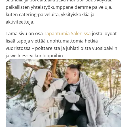
paikallisten yhteistyökumppaneidemme palveluja,
kuten catering-palveluita, yksityiskokkia ja
aktiviteetteja.
Tämä sivu on osa
Tapahtumia Sälen:ssä
josta löydät
lisää tapoja viettää unohtumattomia hetkiä
vuoristossa – polttareista ja juhlatiloista vuosipäiviin
ja wellness-viikonloppuihin.