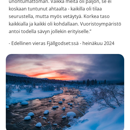
unohtumattoman. Vaikka meitä oli paljon, se ei
koskaan tuntunut ahtaalta - kaikilla oli tilaa
seurustella, mutta myös vetäytyä. Korkea taso
kaikkialla ja kaikki oli kohdallaan. Vuoristoympäristö
antoi todella sävyn jollekin erityiselle.”
- Edellinen vieras Fjällgodset:ssä - heinäkuu 2024