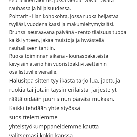
seurallinen aloitus, jossa vieraat voivat tavata
rauhassa ja hiljaisuudessa.
Polttarit
- illan kohokohta, jossa ruoka heijastaa
tyyliäsi, vuodenaikaasi ja makumieltymyksiäsi.
Brunssi seuraavana päivänä
- rento tilaisuus tuoda
kaikki yhteen, jakaa muistoja ja hyvästellä
rauhalliseen tahtiin.
Ruoka toiminnan aikana
- lounaspaketeista
kevyisiin aterioihin vuoristoaktiviteetteihin
osallistuville vieraille.
Halusitpa sitten tyylikästä tarjoilua, jaettuja
ruokia tai jotain täysin erilaista, järjestelyt
räätälöidään juuri sinun päiväsi mukaan.
Kaikki tehdään yhteistyössä
suosittelemiemme
yhteistyökumppaneidemme kautta
valitsemasi kokin kanssa.