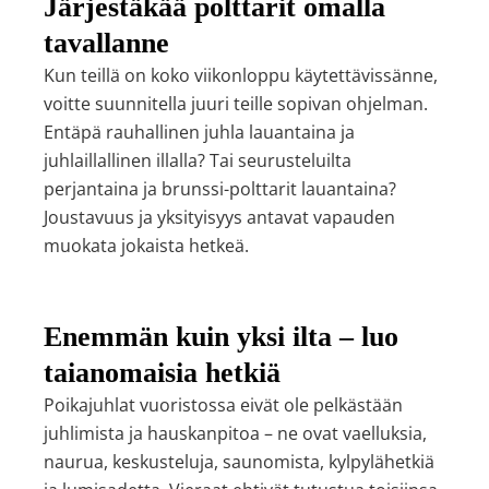
Järjestäkää polttarit omalla
tavallanne
Kun teillä on koko viikonloppu käytettävissänne,
voitte suunnitella juuri teille sopivan ohjelman.
Entäpä rauhallinen juhla lauantaina ja
juhlaillallinen illalla? Tai seurusteluilta
perjantaina ja brunssi-polttarit lauantaina?
Joustavuus ja yksityisyys antavat vapauden
muokata jokaista hetkeä.
Enemmän kuin yksi ilta – luo
taianomaisia hetkiä
Poikajuhlat vuoristossa eivät ole pelkästään
juhlimista ja hauskanpitoa – ne ovat vaelluksia,
naurua, keskusteluja, saunomista, kylpylähetkiä