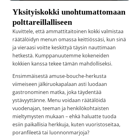
Yksityiskokki unohtumattomaan
polttareillalliseen
Kuvittele, että ammattitaitoinen kokki valmistaa
räätälöidyn menun omassa keittiössäsi, kun sinä
ja vieraasi voitte keskittyä täysin nauttimaan
hetkestä. Kumppanuutemme kokeneiden
kokkien kanssa tekee tämän mahdolliseksi.
Ensimmäisestä amuse-bouche-herkusta
viimeiseen jälkiruokapalaan asti luodaan
gastronominen matka, joka täydentää
ystävyyttänne. Menu voidaan räätälöidä
vuodenajan, teeman ja henkilökohtaisten
mieltymysten mukaan – ehkä haluatte tuoda
esiin paikallisia herkkuja, kuten vuoristoseitaa,
poranfileetä tai luonnonmarjoja?