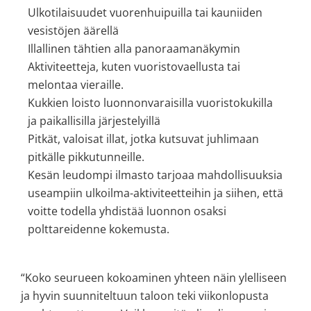
Ulkotilaisuudet vuorenhuipuilla tai kauniiden
vesistöjen äärellä
Illallinen tähtien alla panoraamanäkymin
Aktiviteetteja, kuten vuoristovaellusta tai
melontaa vieraille.
Kukkien loisto luonnonvaraisilla vuoristokukilla
ja paikallisilla järjestelyillä
Pitkät, valoisat illat, jotka kutsuvat juhlimaan
pitkälle pikkutunneille.
Kesän leudompi ilmasto tarjoaa mahdollisuuksia
useampiin ulkoilma-aktiviteetteihin ja siihen, että
voitte todella yhdistää luonnon osaksi
polttareidenne kokemusta.
“Koko seurueen kokoaminen yhteen näin ylelliseen
ja hyvin suunniteltuun taloon teki viikonlopusta