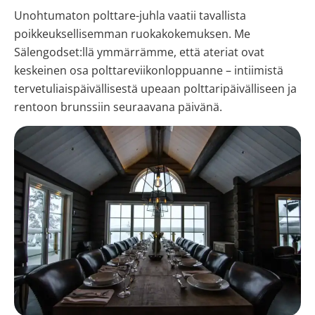
Unohtumaton polttare-juhla vaatii tavallista
poikkeuksellisemman ruokakokemuksen. Me
Sälengodset:llä ymmärrämme, että ateriat ovat
keskeinen osa polttareviikonloppuanne – intiimistä
tervetuliaispäivällisestä upeaan polttaripäivälliseen ja
rentoon brunssiin seuraavana päivänä.