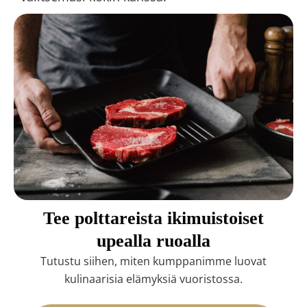
Tee polttareista ikimuistoiset
upealla ruoalla
Tutustu siihen, miten kumppanimme luovat
kulinaarisia elämyksiä vuoristossa.