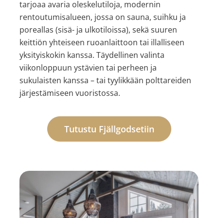
tarjoaa avaria oleskelutiloja, modernin
rentoutumisalueen, jossa on sauna, suihku ja
poreallas (sisä- ja ulkotiloissa), sekä suuren
keittiön yhteiseen ruoanlaittoon tai illalliseen
yksityiskokin kanssa. Täydellinen valinta
viikonloppuun ystävien tai perheen ja
sukulaisten kanssa – tai tyylikkään polttareiden
järjestämiseen vuoristossa.
Tutustu Fjällgodsetiin