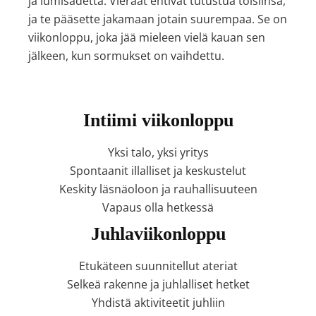
ja lumisadetta. Vieraat ehtivät tutustua toisiinsa,
ja te pääsette jakamaan jotain suurempaa. Se on
viikonloppu, joka jää mieleen vielä kauan sen
jälkeen, kun sormukset on vaihdettu.
Intiimi viikonloppu
Yksi talo, yksi yritys
Spontaanit illalliset ja keskustelut
Keskity läsnäoloon ja rauhallisuuteen
Vapaus olla hetkessä
Juhlaviikonloppu
Etukäteen suunnitellut ateriat
Selkeä rakenne ja juhlalliset hetket
Yhdistä aktiviteetit juhliin