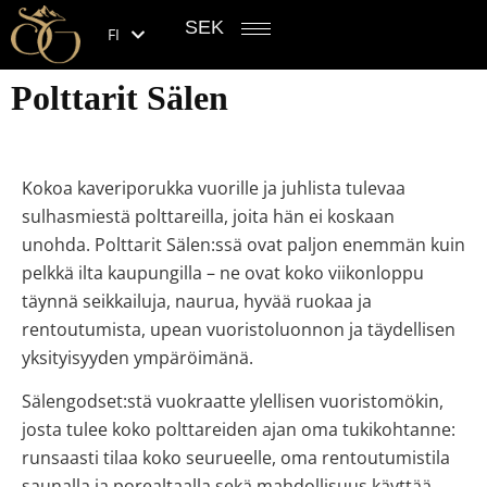
SEK
FI
Polttarit Sälen
Kokoa kaveriporukka vuorille ja juhlista tulevaa
sulhasmiestä polttareilla, joita hän ei koskaan
unohda. Polttarit Sälen:ssä ovat paljon enemmän kuin
pelkkä ilta kaupungilla – ne ovat koko viikonloppu
täynnä seikkailuja, naurua, hyvää ruokaa ja
rentoutumista, upean vuoristoluonnon ja täydellisen
yksityisyyden ympäröimänä.
Sälengodset:stä vuokraatte ylellisen vuoristomökin,
josta tulee koko polttareiden ajan oma tukikohtanne:
runsaasti tilaa koko seurueelle, oma rentoutumistila
saunalla ja porealtaalla sekä mahdollisuus käyttää