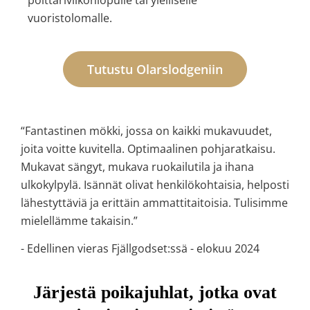
polttariviikonlopulle tai ylelliselle
vuoristolomalle.
Tutustu Olarslodgeniin
“Fantastinen mökki, jossa on kaikki mukavuudet,
joita voitte kuvitella. Optimaalinen pohjaratkaisu.
Mukavat sängyt, mukava ruokailutila ja ihana
ulkokylpylä. Isännät olivat henkilökohtaisia, helposti
lähestyttäviä ja erittäin ammattitaitoisia. Tulisimme
mielellämme takaisin.”
- Edellinen vieras Fjällgodset:ssä - elokuu 2024
Järjestä poikajuhlat, jotka ovat