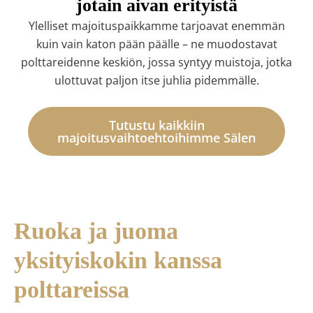
jotain aivan erityistä
Ylelliset majoituspaikkamme tarjoavat enemmän
kuin vain katon pään päälle – ne muodostavat
polttareidenne keskiön, jossa syntyy muistoja, jotka
ulottuvat paljon itse juhlia pidemmälle.
Tutustu kaikkiin
majoitusvaihtoehtoihimme Sälen
Ruoka ja juoma
yksityiskokin kanssa
polttareissa