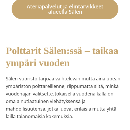
Ateriapalvelut ja elintarvikkeet
alueella Sälen
Polttarit Sälen:ssä – taikaa
ympäri vuoden
Sälen-vuoristo tarjoaa vaihtelevan mutta aina upean
ympäristön polttareillenne, riippumatta siitä, minkä
vuodenajan valitsette. Jokaisella vuodenaikalla on
oma ainutlaatuinen viehätyksensä ja
mahdollisuutensa, jotka luovat erilaisia mutta yhtä
lailla taianomaisia kokemuksia.