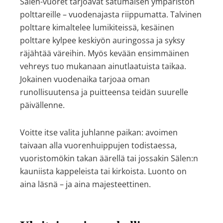
Sälen-vuoret tarjoavat satumaisen ympäristön
polttareille – vuodenajasta riippumatta. Talvinen
polttare kimaltelee lumikiteissä, kesäinen
polttare kylpee keskiyön auringossa ja syksy
räjähtää väreihin. Myös kevään ensimmäinen
vehreys tuo mukanaan ainutlaatuista taikaa.
Jokainen vuodenaika tarjoaa oman
runollisuutensa ja puitteensa teidän suurelle
päivällenne.
Voitte itse valita juhlanne paikan: avoimen
taivaan alla vuorenhuippujen todistaessa,
vuoristomökin takan äärellä tai jossakin Sälen:n
kauniista kappeleista tai kirkoista. Luonto on
aina läsnä – ja aina majesteettinen.