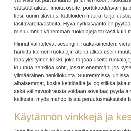
vahvistanut päivämäärän ja juhlien koon; ruokali
säästää aikaa: ilmoita osoite, porttikoodi/avain ja 
liesi, uunin tilavuus, kattiloiden määrä, tarjoiluast
lasitavaroita/astioita. Hyvä nyrkkisääntö on pyytää 
mieluummin vähemmän ruokalajeja tarkasti kuin mar
Hinnat vaihtelevat sesongin, raaka-aineiden, vie
harkittu kolmen ruokalajin ateria alkaa usein muut
taas yksityinen kokki, joka tarjoaa useita ruokala
kruunua henkilöä kohti, joskus enemmän, jos kysee
ylimääräinen henkilökunta. Suuremmissa juhlissa 
alhaisemmat, koska keittiöaika ja logistiikka jakau
sekä välinevuokrausta voidaan soveltaa; pyydä aina
kaikesta, myös mahdollisista peruutusmaksuista t
Käytännön vinkkejä ja ke