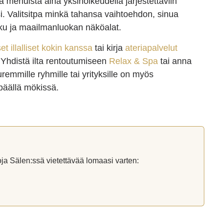
a menuista aina yksinoikeudella järjestettäviin
si. Valitsitpa minkä tahansa vaihtoehdon, sinua
ku ja maailmanluokan näköalat.
set illalliset kokin kanssa
tai kirja
ateriapalvelut
hdistä ilta rentoutumiseen
Relax & Spa
tai anna
uremmille ryhmille tai yrityksille on myös
 päällä mökissä.
oja Sälen:ssä vietettävää lomaasi varten: