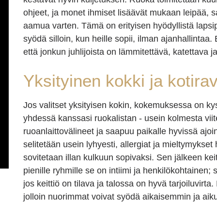
ohjeet, ja monet ihmiset lisäävät mukaan leipää, s
aamua varten. Tämä on erityisen hyödyllistä lapsipe
syödä silloin, kun heille sopii, ilman ajanhallintaa
että jonkun juhlijoista on lämmitettävä, katettava j
Yksityinen kokki ja kotira
Jos valitset yksityisen kokin, kokemuksessa on 
yhdessä kanssasi ruokalistan - usein kolmesta vii
ruoanlaittovälineet ja saapuu paikalle hyvissä ajoin
selitetään usein lyhyesti, allergiat ja mieltymykset
sovitetaan illan kulkuun sopivaksi. Sen jälkeen keit
pienille ryhmille se on intiimi ja henkilökohtainen;
jos keittiö on tilava ja talossa on hyvä tarjoiluvir
jolloin nuorimmat voivat syödä aikaisemmin ja aiku