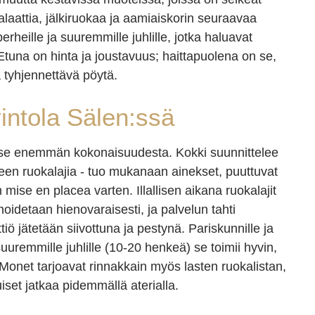
alaattia, jälkiruokaa ja aamiaiskorin seuraavaa
rheille ja suuremmille juhlille, jotka haluavat
. Etuna on hinta ja joustavuus; haittapuolena on se,
a tyhjennettävä pöytä.
vintola Sälen:ssä
kyse enemmän kokonaisuudesta. Kokki suunnittelee
teen ruokalajia - tuo mukanaan ainekset, puuttuvat
 mise en placea varten. Illallisen aikana ruokalajit
 hoidetaan hienovaraisesti, ja palvelun tahti
tiö jätetään siivottuna ja pestynä. Pariskunnille ja
 suuremmille juhlille (10-20 henkeä) se toimii hyvin,
ta. Monet tarjoavat rinnakkain myös lasten ruokalistan,
iset jatkaa pidemmällä aterialla.