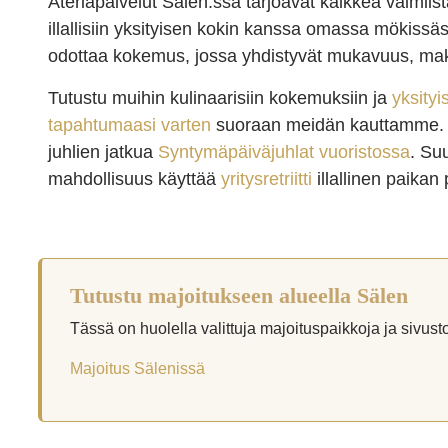
Ateriapalvelut Sälen:ssä tarjoavat kaikkea valmiist
illallisiin yksityisen kokin kanssa omassa mökissä
odottaa kokemus, jossa yhdistyvät mukavuus, ma
Tutustu muihin kulinaarisiin kokemuksiin ja
yksityi
tapahtumaasi varten
suoraan meidän kauttamme. Y
juhlien jatkua
Syntymäpäiväjuhlat vuoristossa
. Su
mahdollisuus käyttää
yritysretriitti
illallinen paikan
Tutustu majoitukseen alueella Sälen
Tässä on huolella valittuja majoituspaikkoja ja sivust
Majoitus Sälenissä