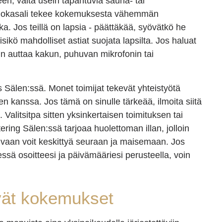
teen, vältä usein tapahtuvia sauna- tai
ä ruokasali tekee kokemuksesta vähemmän
kka. Jos teillä on lapsia - päättäkää, syövätkö he
sikö mahdolliset astiat suojata lapsilta. Jos haluat
usein auttaa kakun, puhuvan mikrofonin tai
 Sälen:ssä. Monet toimijat tekevät yhteistyötä
iden kanssa. Jos tämä on sinulle tärkeää, ilmoita siitä
Valitsitpa sitten yksinkertaisen toimituksen tai
ring Sälen:ssä tarjoaa huolettoman illan, jolloin
 - vaan voit keskittyä seuraan ja maisemaan. Jos
ssä osoitteesi ja päivämääriesi perusteella, voin
yvät kokemukset