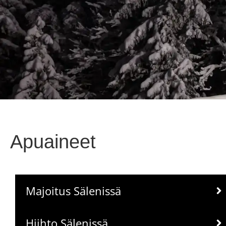
Apuaineet
Majoitus Sälenissä
Hiihto Sälenissä