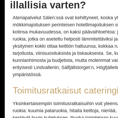
illallisia varten?
Ateriapalvelut Sälen:ssä ovat kehittyneet, koska 
mökkimajoituksen perinteisen hotellimajoituksen si
kotinsa mukavuudessa, on kaksi päävaihtoehtoa: jo
ruokia, jotka on aseteltu helposti lämmitettäviksi ja t
yksityinen kokki ottaa keittiön haltuunsa, kokkaa 
tarjoilusta, viinisuosituksista ja tiskauksesta. Se,
kunnianhimosta ja budjetista, mutta molemmat vaih
erityisesti Lindvallenin, Sälfjällstorget:n, Högfjäll
ympäristössä.
Toimitusratkaisut catering
Yksinkertaisempiin toimitusratkaisuihin voit yleens
ruokia: kuumia pataruokia, hitaita keittoja, nieriää, 
kestävät hyvin kuljetuksen. Ruoka toimitetaan kuu