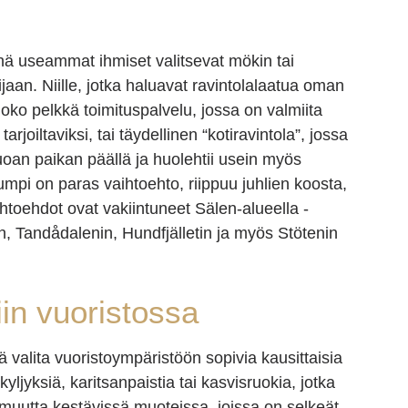
yhä useammat ihmiset valitsevat mökin tai
jaan. Niille, jotka haluavat ravintolalaatua oman
ko pelkkä toimituspalvelu, jossa on valmiita
arjoiltaviksi, tai täydellinen “kotiravintola”, jossa
ruoan paikan päällä ja huolehtii usein myös
 kumpi on paras vaihtoehto, riippuu juhlien koosta,
toehdot ovat vakiintuneet Sälen-alueella -
etin, Tandådalenin, Hundfjälletin ja myös Stötenin
iin vuoristossa
ä valita vuoristoympäristöön sopivia kausittaisia
kyljyksiä, karitsanpaistia tai kasvisruokia, jotka
muutta kestävissä muoteissa, joissa on selkeät