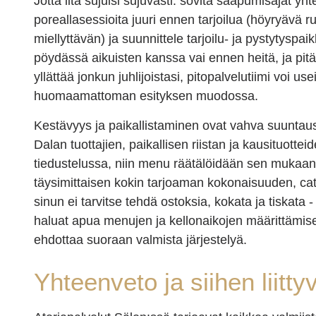
Jotta ilta sujuisi sujuvasti: sovita saapumisajat yh
poreallasessioita juuri ennen tarjoilua (höyryäv
miellyttävän) ja suunnittele tarjoilu- ja pystytyspai
pöydässä aikuisten kanssa vai ennen heitä, ja pitäi
yllättää jonkun juhlijoistasi, pitopalvelutiimi voi 
huomaamattoman esityksen muodossa.
Kestävyys ja paikallistaminen ovat vahva suuntaus
Dalan tuottajien, paikallisen riistan ja kausituotte
tiedustelussa, niin menu räätälöidään sen mukaan. 
täysimittaisen kokin tarjoaman kokonaisuuden, cate
sinun ei tarvitse tehdä ostoksia, kokata ja tiskata
haluat apua menujen ja kellonaikojen määrittämise
ehdottaa suoraan valmista järjestelyä.
Yhteenveto ja siihen liitt