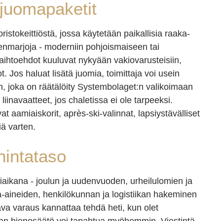
a juomapaketit
ristokeittiöstä, jossa käytetään paikallisia raaka-
ilvenmarjoja - moderniin pohjoismaiseen tai
vaihtoehdot kuuluvat nykyään vakiovarusteisiin,
. Jos haluat lisätä juomia, toimittaja voi usein
tan, joka on räätälöity Systembolaget:n valikoimaan
a liinavaatteet, jos chaletissa ei ole tarpeeksi.
t aamiaiskorit, après-ski-valinnat, lapsiystävälliset
iä varten.
 hintataso
aikana - joulun ja uudenvuoden, urheilulomien ja
ka-aineiden, henkilökunnan ja logistiikan hakeminen
tava varaus kannattaa tehdä heti, kun olet