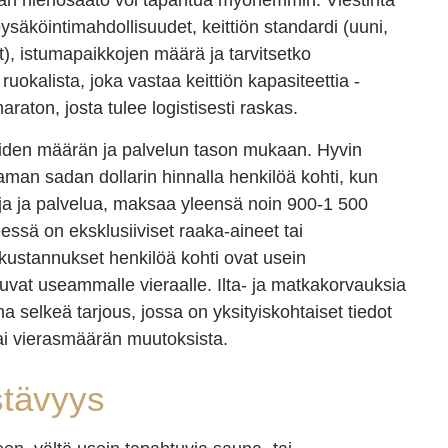
stan hienosäätö voi tapahtua myöhemmin. Viestintä
pysäköintimahdollisuudet, keittiön standardi (uuni,
iat), istumapaikkojen määrä ja tarvitsetko
ruokalista, joka vastaa keittiön kapasiteettia -
aton, josta tulee logistisesti raskas.
raiden määrän ja palvelun tason mukaan. Hyvin
aman sadan dollarin hinnalla henkilöä kohti, kun
jeja ja palvelua, maksaa yleensä noin 900-1 500
ssä on eksklusiiviset raaka-aineet tai
kustannukset henkilöä kohti ovat usein
tuvat useammalle vieraalle. Ilta- ja matkakorvauksia
 selkeä tarjous, jossa on yksityiskohtaiset tiedot
ai vierasmäärän muutoksista.
stävyys