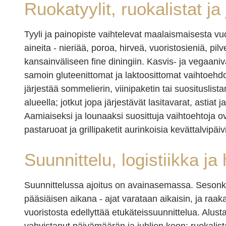
Ruokatyylit, ruokalistat j
Tyyli ja painopiste vaihtelevat maalaismaisesta vuo
aineita - nieriää, poroa, hirveä, vuoristosieniä, p
kansainväliseen fine diningiin. Kasvis- ja vegaani
samoin gluteenittomat ja laktoosittomat vaihtoehdot
järjestää sommelierin, viinipaketin tai suosituslis
alueella; jotkut jopa järjestävät lasitavarat, astiat j
Aamiaiseksi ja lounaaksi suosittuja vaihtoehtoja ova
pastaruoat ja grillipaketit aurinkoisia kevättalvipäiv
Suunnittelu, logistiikka ja
Suunnittelussa ajoitus on avainasemassa. Sesonki
pääsiäisen aikana - ajat varataan aikaisin, ja raa
vuoristosta edellyttää etukäteissuunnittelua. Alus