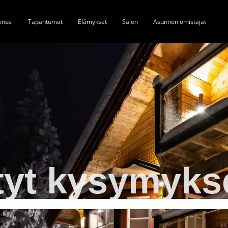
enssi
Tapahtumat
Elämykset
Sälen
Asunnon omistajat
tyt kysymykse