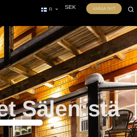
SEK
VARAA NYT
FI
t Sälen:stä