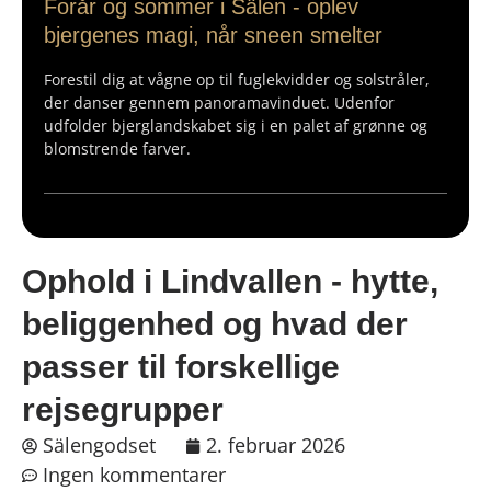
Forår og sommer i Sälen - oplev
bjergenes magi, når sneen smelter
Forestil dig at vågne op til fuglekvidder og solstråler,
der danser gennem panoramavinduet. Udenfor
udfolder bjerglandskabet sig i en palet af grønne og
blomstrende farver.
Ophold i Lindvallen - hytte,
beliggenhed og hvad der
passer til forskellige
rejsegrupper
Sälengodset
2. februar 2026
Ingen kommentarer