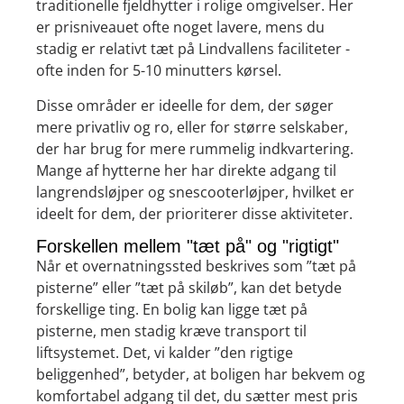
traditionelle fjeldhytter i rolige omgivelser. Her
er prisniveauet ofte noget lavere, mens du
stadig er relativt tæt på Lindvallens faciliteter -
ofte inden for 5-10 minutters kørsel.
Disse områder er ideelle for dem, der søger
mere privatliv og ro, eller for større selskaber,
der har brug for mere rummelig indkvartering.
Mange af hytterne her har direkte adgang til
langrendsløjper og snescooterløjper, hvilket er
ideelt for dem, der prioriterer disse aktiviteter.
Forskellen mellem "tæt på" og "rigtigt"
Når et overnatningssted beskrives som ”tæt på
pisterne” eller ”tæt på skiløb”, kan det betyde
forskellige ting. En bolig kan ligge tæt på
pisterne, men stadig kræve transport til
liftsystemet. Det, vi kalder ”den rigtige
beliggenhed”, betyder, at boligen har bekvem og
komfortabel adgang til det, du sætter mest pris