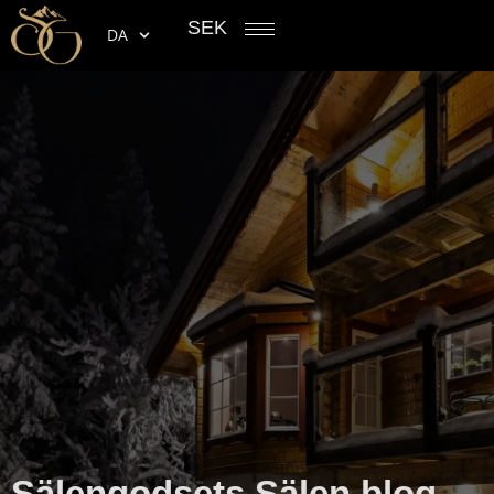
SEK
DA
Sälengodsets Sälen blog