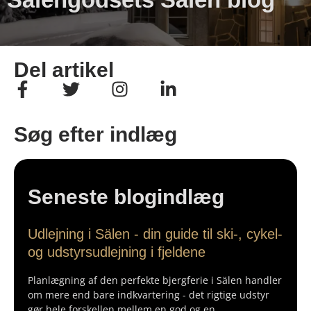
Del artikel
Søg efter indlæg
Seneste blogindlæg
Udlejning i Sälen - din guide til ski-, cykel-
og udstyrsudlejning i fjeldene
Planlægning af den perfekte bjergferie i Sälen handler
om mere end bare indkvartering - det rigtige udstyr
gør hele forskellen mellem en god og en