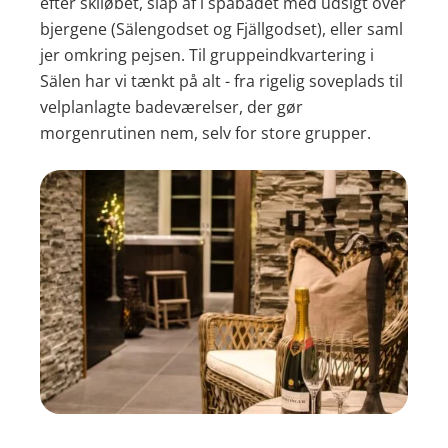
efter skiløbet, slap af i spabadet med udsigt over
bjergene (Sälengodset og Fjällgodset), eller saml
jer omkring pejsen. Til gruppeindkvartering i
Sälen har vi tænkt på alt - fra rigelig soveplads til
velplanlagte badeværelser, der gør
morgenrutinen nem, selv for store grupper.