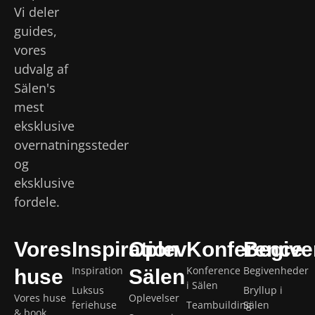
Vi deler
guides,
vores
udvalg af
Sälen's
mest
eksklusive
overnatningssteder
og
eksklusive
fordele.
Vores
Inspiration
Oplev
Konference
Begive
Inspiration
Konference
Begivenheder
huse
Sälen
i Sälen
Luksus
Bryllup i
Vores huse
Oplevelser
feriehuse
Teambuilding
Sälen
& book