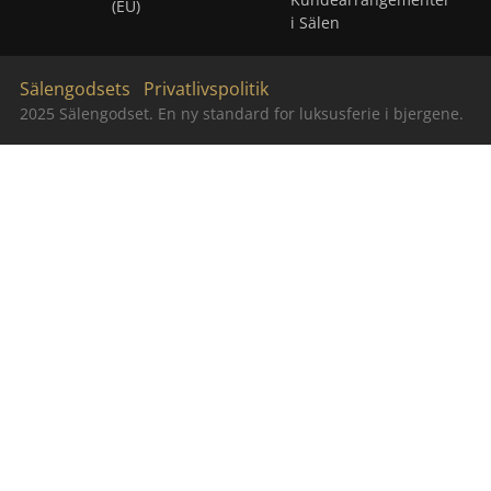
(EU)
i Sälen
Sälengodsets
Privatlivspolitik
2025 Sälengodset. En ny standard for luksusferie i bjergene.