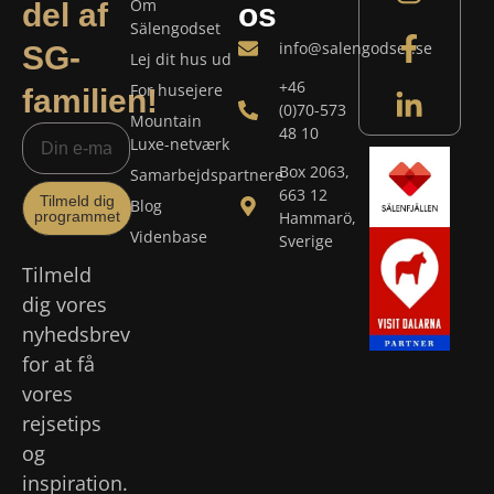
Om
del af
os
Sälengodset
info@salengodset.se
SG-
Lej dit hus ud
+46
For husejere
familien!
(0)70-573
Mountain
48 10
Luxe-netværk
Box 2063,
Samarbejdspartnere
663 12
Tilmeld dig
Blog
programmet
Hammarö,
Videnbase
Sverige
Tilmeld
dig vores
nyhedsbrev
for at få
vores
rejsetips
og
inspiration.