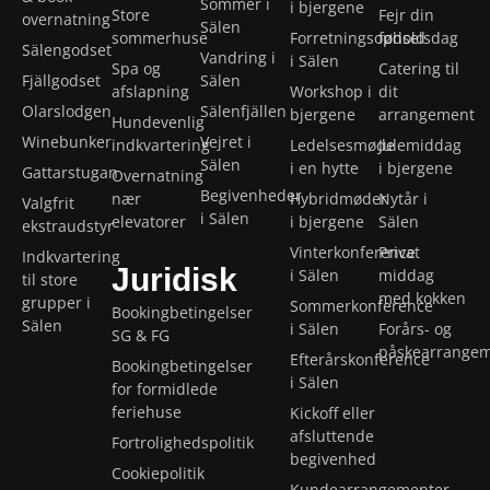
Sommer i
i bjergene
Store
Fejr din
overnatning
Sälen
sommerhuse
Forretningsophold
fødselsdag
Sälengodset
Vandring i
i Sälen
Spa og
Catering til
Fjällgodset
Sälen
afslapning
Workshop i
dit
Olarslodgen
Sälenfjällen
bjergene
arrangement
Hundevenlig
Winebunker
Vejret i
indkvartering
Ledelsesmøde
Julemiddag
Sälen
i en hytte
i bjergene
Gattarstugan
Overnatning
Begivenheder
nær
Hybridmøder
Nytår i
Valgfrit
i Sälen
elevatorer
i bjergene
Sälen
ekstraudstyr
Vinterkonference
Privat
Indkvartering
Juridisk
i Sälen
middag
til store
med kokken
grupper i
Sommerkonference
Bookingbetingelser
Sälen
i Sälen
Forårs- og
SG & FG
påskearrange
Efterårskonference
Bookingbetingelser
i Sälen
for formidlede
feriehuse
Kickoff eller
afsluttende
Fortrolighedspolitik
begivenhed
Cookiepolitik
Kundearrangementer