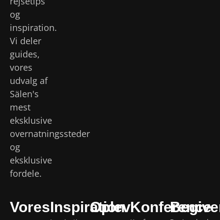
rejsetips
og
inspiration.
Vi deler
guides,
vores
udvalg af
Sälen's
mest
eksklusive
overnatningssteder
og
eksklusive
fordele.
Vores
Inspiration
Oplev
Konference
Begive