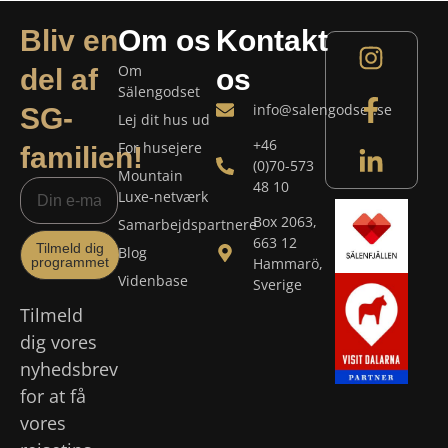
Bliv en
Om os
Kontakt
Om
del af
os
Sälengodset
info@salengodset.se
SG-
Lej dit hus ud
+46
For husejere
familien!
(0)70-573
Mountain
48 10
Luxe-netværk
Box 2063,
Samarbejdspartnere
663 12
Tilmeld dig
Blog
programmet
Hammarö,
Videnbase
Sverige
Tilmeld
dig vores
nyhedsbrev
for at få
vores