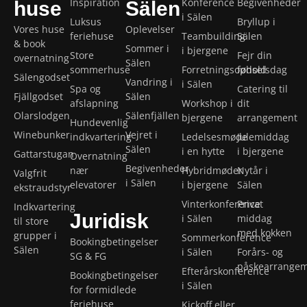
Inspiration
Konference
Begivenheder
huse
Sälen
i Sälen
Luksus
Bryllup i
Vores huse
Oplevelser
feriehuse
Teambuilding
Sälen
& book
Sommer i
i bjergene
Store
Fejr din
overnatning
Sälen
sommerhuse
Forretningsophold
fødselsdag
Sälengodset
Vandring i
i Sälen
Spa og
Catering til
Fjällgodset
Sälen
afslapning
Workshop i
dit
Olarslodgen
Sälenfjällen
bjergene
arrangement
Hundevenlig
Winebunker
Vejret i
indkvartering
Ledelsesmøde
Julemiddag
Sälen
i en hytte
i bjergene
Gattarstugan
Overnatning
Begivenheder
nær
Hybridmøder
Nytår i
Valgfrit
i Sälen
elevatorer
i bjergene
Sälen
ekstraudstyr
Vinterkonference
Privat
Indkvartering
Juridisk
i Sälen
middag
til store
med kokken
grupper i
Sommerkonference
Bookingbetingelser
Sälen
i Sälen
Forårs- og
SG & FG
påskearrange
Efterårskonference
Bookingbetingelser
i Sälen
for formidlede
feriehuse
Kickoff eller