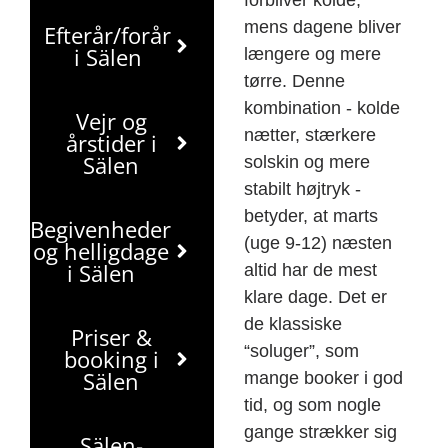
forbliver kolde,
mens dagene bliver
Efterår/forår
i Sälen
længere og mere
tørre. Denne
kombination - kolde
Vejr og
nætter, stærkere
årstider i
Sälen
solskin og mere
stabilt højtryk -
betyder, at marts
Begivenheder
(uge 9-12) næsten
og helligdage
i Sälen
altid har de mest
klare dage. Det er
de klassiske
Priser &
“soluger”, som
booking i
Sälen
mange booker i god
tid, og som nogle
gange strækker sig
Sälen-