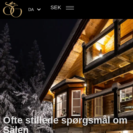
SEK
DA
Ofte stillede spørgsmål om
Sälen