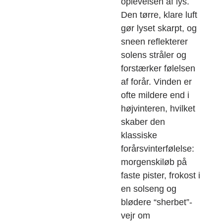
oplevelsen af lys.
Den tørre, klare luft
gør lyset skarpt, og
sneen reflekterer
solens stråler og
forstærker følelsen
af forår. Vinden er
ofte mildere end i
højvinteren, hvilket
skaber den
klassiske
forårsvinterfølelse:
morgenskiløb på
faste pister, frokost i
en solseng og
blødere “sherbet”-
vejr om