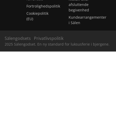
afsluttende
Fortrolighedspolitik
begivenhed
Cookiepolitik
Kundearrangementer
(EU)
i Sälen
Sälengodsets
Privatlivspolitik
2025 Sälengodset. En ny standard for luksusferie i bjergene.