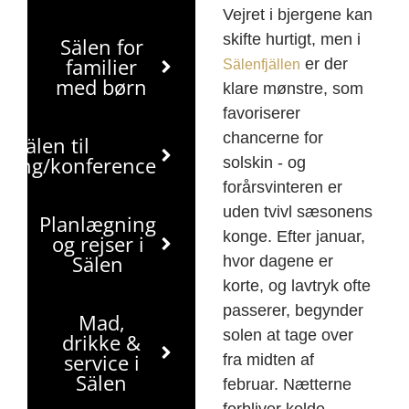
Vejret i bjergene kan
skifte hurtigt, men i
Sälen for
familier
er der
Sälenfjällen
med børn
klare mønstre, som
favoriserer
chancerne for
Sälen til
tning/konference
solskin - og
forårsvinteren er
uden tvivl sæsonens
Planlægning
konge. Efter januar,
og rejser i
Sälen
hvor dagene er
korte, og lavtryk ofte
passerer, begynder
Mad,
solen at tage over
drikke &
service i
fra midten af
Sälen
februar. Nætterne