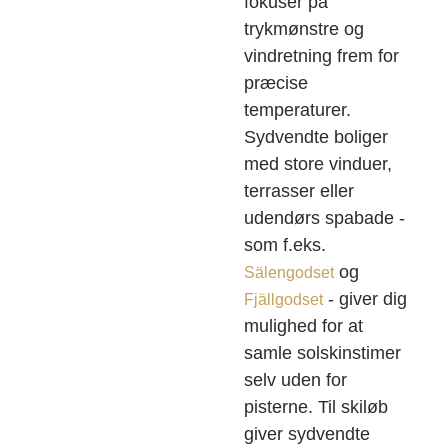
fokusér på
trykmønstre og
vindretning frem for
præcise
temperaturer.
Sydvendte boliger
med store vinduer,
terrasser eller
udendørs spabade -
som f.eks.
og
Sälengodset
- giver dig
Fjällgodset
mulighed for at
samle solskinstimer
selv uden for
pisterne. Til skiløb
giver sydvendte