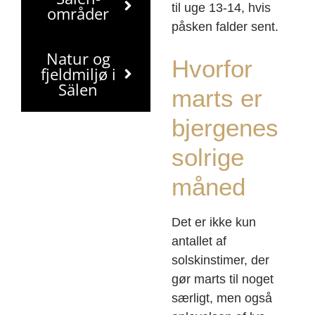
til uge 13-14, hvis
områder
påsken falder sent.
Natur og
Hvorfor
fjeldmiljø i
Sälen
marts er
bjergenes
solrige
måned
Det er ikke kun
antallet af
solskinstimer, der
gør marts til noget
særligt, men også