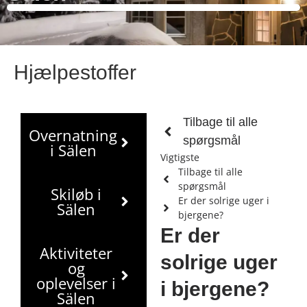
Hjælpestoffer
Tilbage til alle
Overnatning
spørgsmål
i Sälen
Vigtigste
Tilbage til alle
spørgsmål
Skiløb i
Er der solrige uger i
Sälen
bjergene?
Er der
Aktiviteter
solrige uger
og
oplevelser i
i bjergene?
Sälen