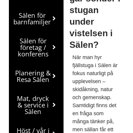
stugan
Sälen för
under
barnfamiljer
vistelsen i
Sälen för
Sälen?
företag /
konferens
När man hyr
fjällstuga i Sälen är
Planering &
fokus naturligt på
Resa Sälen
upplevelsen –
skidåkning, natur
Mat, dryck
och gemenskap.
& service i
Samtidigt finns det
Sälen
en fråga som
många tänker på,
Höst / vår i
men sällan får ett