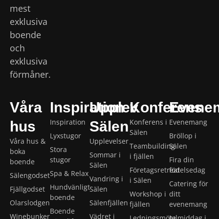
mest
exklusiva
boende
och
exklusiva
förmåner.
Våra
Inspiration
Upplev
Konferens
Evene
Inspiration
Konferens i
Evenemang
hus
Sälen
Sälen
Lyxstugor
Bröllop i
Våra hus &
Upplevelser
Teambuilding
Sälen
Stora
boka
Sommar i
i fjällen
stugor
Fira din
boende
Sälen
Företagsretreat
födelsedag
Spa & Relax
Sälengodset
Vandring i
i Sälen
Catering för
Hundvänligt
Fjällgodset
Sälen
Workshop i
ditt
boende
Olarslodgen
Sälenfjällen
fjällen
evenemang
Boende
Winebunker
Vädret i
Ledningsmöte
Julmiddag i