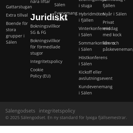
nära liftar
Sälen
i stuga
fjällen
Gattarstugan
Evenemang
Hybridmöten
Nyår i Sälen
Extra tillval
Juridiskt
i Sälen
i fjällen
Privat
Boende för
Bokningsvillkor
Vinterkonferens
middag
stora
SG & FG
i Sälen
med kock
grupper i
Bokningsvillkor
Sälen
Sommarkonferens
Vår- och
för förmedlade
i Sälen
påskeveneman
stugor
Höstkonferens
Integritetspolicy
i Sälen
Cookie
Kickoff eller
Policy (EU)
avslutningsevent
Kundevenemang
i Sälen
Sälengodsets
integritetspolicy
© 2025 Sälengodset. En ny standard för lyxiga fjällsemestrar.