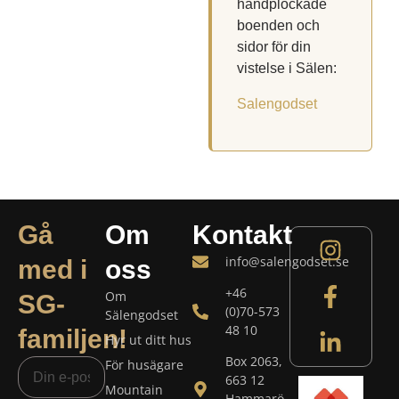
handplockade
boenden och
sidor för din
vistelse i Sälen:
Salengodset
Gå
Om
Kontakt
info@salengodset.se
med i
oss
+46
Om
SG-
(0)70-573
Sälengodset
48 10
familjen!
Hyr ut ditt hus
Box 2063,
För husägare
663 12
Mountain
Hammarö,