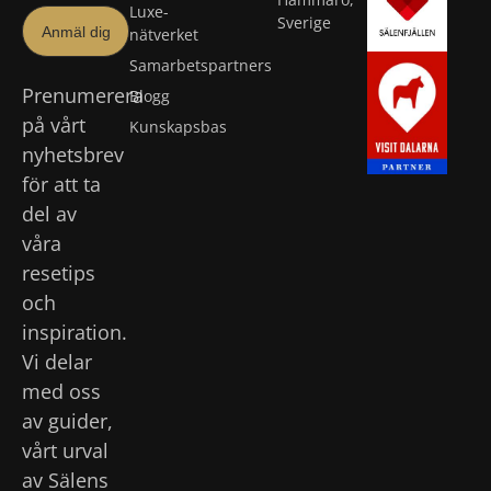
Luxe-
Sverige
Anmäl dig
nätverket
Samarbetspartners
Prenumerera
Blogg
på vårt
Kunskapsbas
nyhetsbrev
för att ta
del av
våra
resetips
och
inspiration.
Vi delar
med oss
av guider,
vårt urval
av Sälens