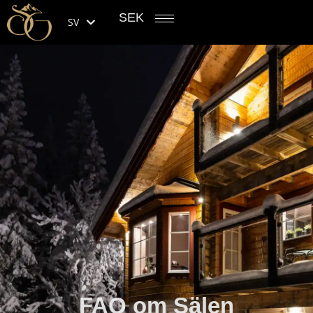
SEK
SV
FAQ om Sälen