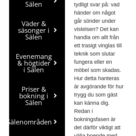
Sälen
tydligt svar på: vad
händer om något
går sönder under
Väder &
säsonger i
vistelsen? Det kan
Sälen
handla om allt från
ett trasigt vinglas till
teknik som slutar
Evenemang
& högtider
fungera eller en
i Sälen
möbel som skadas.
Hur detta hanteras
är avgörande för hur
Priser &
bokning i
trygg du som gäst
Sälen
kan känna dig.
Redan i
bokningsfasen är
Sälenområden
det därför viktigt att
välja boende med