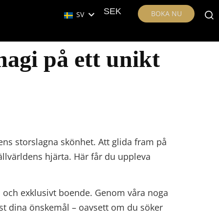
SEK
BOKA NU
SV
magi på ett unikt
ns storslagna skönhet. Att glida fram på
llvärldens hjärta. Här får du uppleva
ri och exklusivt boende. Genom våra noga
ust dina önskemål – oavsett om du söker