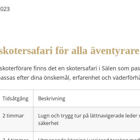
2023
kotersafari för alla äventyrare
skoterförare finns det en skotersafari i Sälen som pa
passas efter dina önskemål, erfarenhet och väderförh
Tidsåtgång
Beskrivning
2 timmar
Lugn och trygg tur på lättnavigerade lede
säkerhet