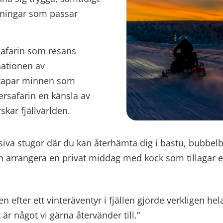
aningar som passar
safarin som resans
ationen av
 skapar minnen som
ersafarin en känsla av
kar fjällvärlden.
usiva stugor där du kan återhämta dig i bastu, bubbel
en arrangera en privat middag med kock som tillagar 
n efter ett vinteräventyr i fjällen gjorde verkligen 
är något vi gärna återvänder till.”