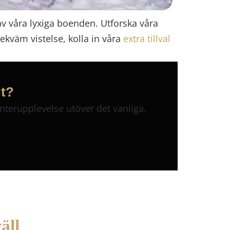
av våra lyxiga boenden. Utforska våra
kväm vistelse, kolla in våra
extra tillval
gt?
nterupplevelse utöver det vanliga.
äll