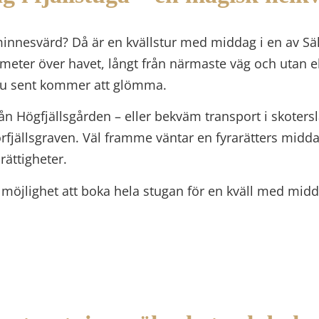
minnesvärd? Då är en kvällstur med middag i en av Säl
0 meter över havet, långt från närmaste väg och utan el
du sent kommer att glömma.
ån Högfjällsgården – eller bekväm transport i skoters
rfjällsgraven
. Väl framme väntar en fyrarätters midda
rättigheter.
 möjlighet att boka hela stugan för en kväll med mi