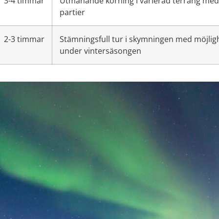
3-4 timmar
Utmanande körning i varierad terräng med m
partier
2-3 timmar
Stämningsfull tur i skymningen med möjlig
under vintersäsongen