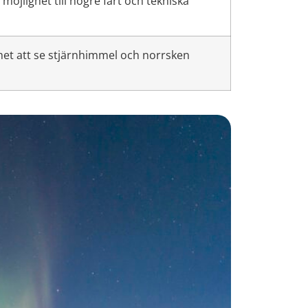
öjlighet till högre fart och tekniska
het att se stjärnhimmel och norrsken