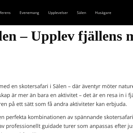
ferens
Evenemang
Upplevelser
Sälen
Husägare
len – Upplev fjällens 
ed en skotersafari i Sälen – där äventyr möter nature
 är mer än bara en aktivitet – det är en resa in i fjä
en på ett sätt som få andra aktiviteter kan erbjuda.
 den perfekta kombinationen av spännande skotersafa
av professionellt guidade turer som anpassas efter j