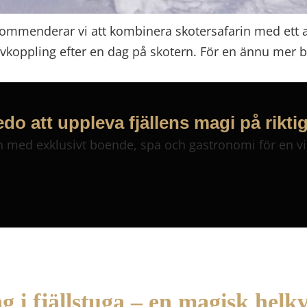
rekommenderar vi att kombinera skotersafarin med ett 
koppling efter en dag på skotern. För en ännu mer be
do att uppleva fjällens magi på rikti
n med exklusivt boende, spa och gastronomi för en vi
 i fjällstuga – en magisk helkv