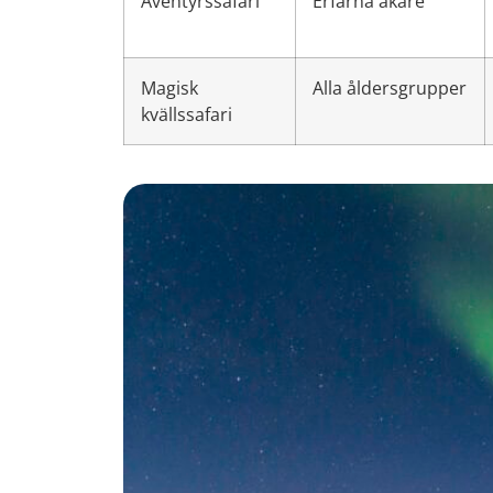
Äventyrssafari
Erfarna åkare
Magisk
Alla åldersgrupper
kvällssafari