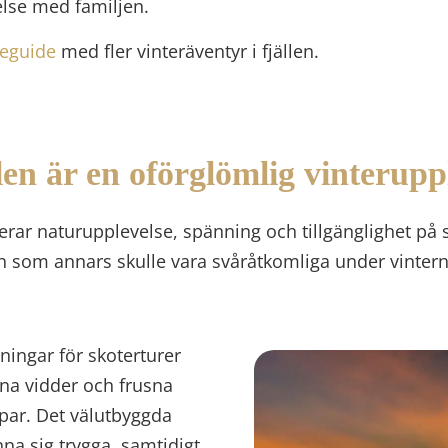
velse med familjen.
seguide
med fler vinteräventyr i fjällen.
len är en oförglömlig vinterupp
nerar naturupplevelse, spänning och tillgänglighet på
n som annars skulle vara svåråtkomliga under vintern
tningar för skoterturer
pna vidder och frusna
oppar. Det välutbyggda
na sig trygga, samtidigt