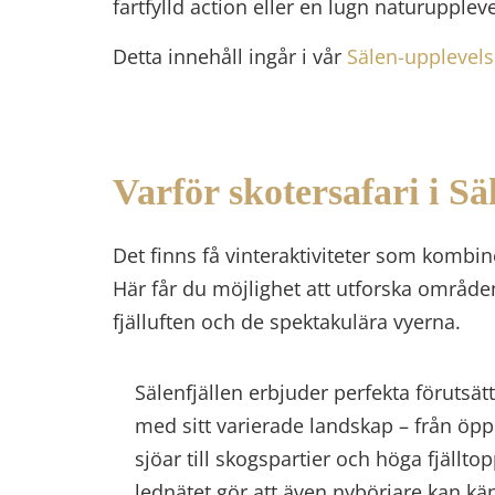
fartfylld action eller en lugn naturupple
Detta innehåll ingår i vår
Sälen-upplevel
Varför skotersafari i Sä
Det finns få vinteraktiviteter som kombi
Här får du möjlighet att utforska område
fjälluften och de spektakulära vyerna.
Sälenfjällen erbjuder perfekta förutsät
med sitt varierade landskap – från öp
sjöar till skogspartier och höga fjällt
lednätet gör att även nybörjare kan kän