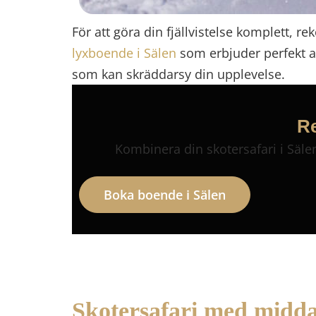
För att göra din fjällvistelse komplett, 
lyxboende i Sälen
som erbjuder perfekt av
som kan skräddarsy din upplevelse.
Re
Kombinera din skotersafari i Säle
Boka boende i Sälen
Skotersafari med middag