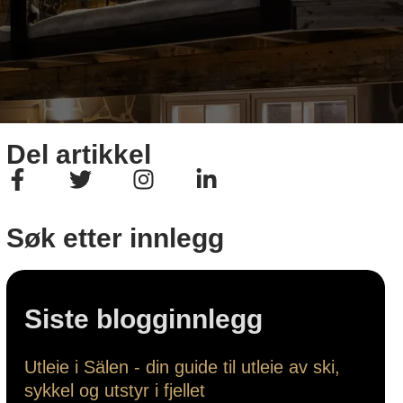
Del artikkel
Søk etter innlegg
Siste blogginnlegg
Utleie i Sälen - din guide til utleie av ski,
sykkel og utstyr i fjellet