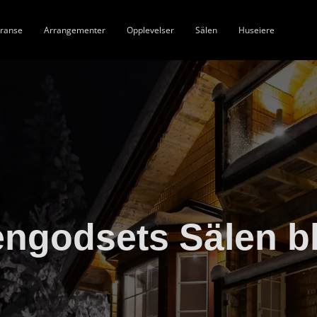
ranse
Arrangementer
Opplevelser
Sälen
Huseiere
engodsets Sälen b