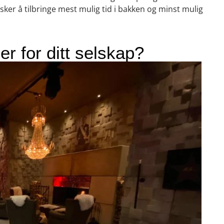
sker å tilbringe mest mulig tid i bakken og minst mulig
er for ditt selskap?