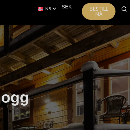
SEK
BESTILL
NB
NÅ
logg