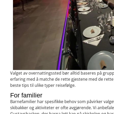
Valget av overnattingssted bør alltid baseres på gr
erfaring med å matche de rette gjestene med de rette 
beste tips til ulike typer reisefølge.
For familier
Barnefamilier har spesifikke behov som påvirker valge
skibakker og aktiviteter er ofte avgjørende. Vi anbefa
Gustavsbacken, der barna lett kan nå skiskolen og bar