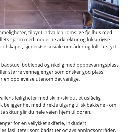
ligheter, tilbyr Lindvallen romslige fjellhus med
jellets sjarm med moderne arkitektur og luksuriøse
andskapet, sjenerøse sosiale områder og fullt utstyrt
m badstue, boblebad og rikelig med oppbevaringsplass
eller større vennegjenger som ønsker god plass.
r en opplevelse utenom det vanlige.
llens leiligheter med ski in/ski out et uslåelig
sk beliggenhet med direkte tilgang til skibakkene - om
e skitur glir du hele veien hjem til døren.
nger for en vellykket skiferie, inkludert
felles fasiliteter som badstuer og avslapningsområder.