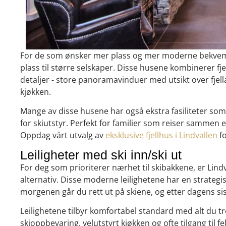
For de som ønsker mer plass og mer moderne bekvemme
plass til større selskaper. Disse husene kombinerer f
detaljer - store panoramavinduer med utsikt over fjell
kjøkken.
Mange av disse husene har også ekstra fasiliteter so
for skiutstyr. Perfekt for familier som reiser sammen 
Oppdag vårt utvalg av
eksklusive fjellhus i Lindvallen
fo
Leiligheter med ski inn/ski ut
For deg som prioriterer nærhet til skibakkene, er Lindva
alternativ. Disse moderne leilighetene har en strategi
morgenen går du rett ut på skiene, og etter dagens sist
Leilighetene tilbyr komfortabel standard med alt du tre
skioppbevaring, velutstyrt kjøkken og ofte tilgang til 