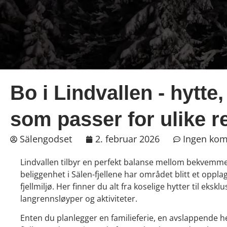
Bo i Lindvallen - hytte
som passer for ulike r
Sälengodset
2. februar 2026
Ingen ko
Lindvallen tilbyr en perfekt balanse mellom bekvemmel
beliggenhet i Sälen-fjellene har området blitt et opplag
fjellmiljø. Her finner du alt fra koselige hytter til eksk
langrennsløyper og aktiviteter.
Enten du planlegger en familieferie, en avslappende 