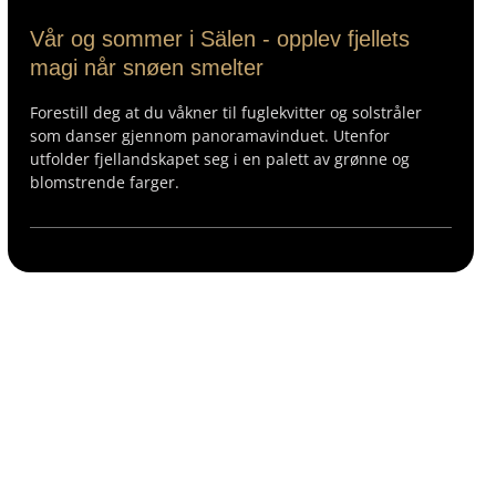
Vår og sommer i Sälen - opplev fjellets
magi når snøen smelter
Forestill deg at du våkner til fuglekvitter og solstråler
som danser gjennom panoramavinduet. Utenfor
utfolder fjellandskapet seg i en palett av grønne og
blomstrende farger.