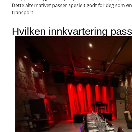
Dette alternativet passer spesielt godt for deg som øn
transport.
Hvilken innkvartering pass