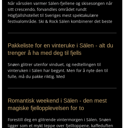
Når vårsolen varmer Sälen-fjellene og skisesongen når
sitt crescendo, forvandles området rundt
Högfjällshotellet til Sveriges mest spektakulære
festivalområde. Ski & Rock Sälen kombinerer det beste
Pakkeliste for en vinteruke i Sälen - alt du
trenger å ha med deg til fjells
Snøen glitrer utenfor vinduet, og nedtellingen til
vinteruken i Sälen har begynt. Men for å nyte den til
fulle, må du pakke riktig. Med
Romantisk weekend i Sälen - den mest
magiske fjellopplevelsen for to
Forestill deg en glitrende vintermorgen i Sälen. Snøen
ligger som et mykt teppe over fjelltoppene, kaffeduften