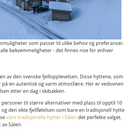
gsmuligheter som passer til ulike behov og preferanser.
d alle bekvemmeligheter - det finnes noe for enhver
sen av den svenske fjellopplevelsen. Disse hyttene, som
, byr på en autentisk og varm atmosfære. Her er vedovnen
sen etter en dag i skibakken.
 personer til større alternativer med plass til opptil 10
og den ekte fjellfølelsen som bare en tradisjonell hytte
lse
våre tradisjonelle hytter i Sälen
det perfekte valget.
t av Sälen.