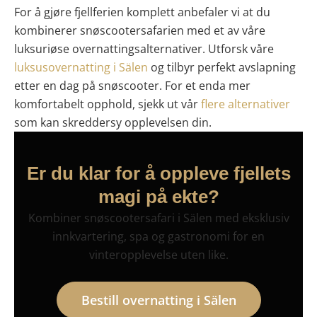
For å gjøre fjellferien komplett anbefaler vi at du
kombinerer snøscootersafarien med et av våre
luksuriøse overnattingsalternativer. Utforsk våre
luksusovernatting i Sälen
og tilbyr perfekt avslapning
etter en dag på snøscooter. For et enda mer
komfortabelt opphold, sjekk ut vår
flere alternativer
som kan skreddersy opplevelsen din.
Er du klar for å oppleve fjellets
magi på ekte?
Kombiner snøscootersafari i Sälen med eksklusiv
innkvartering, spa og gastronomi for en
vinteropplevelse uten like.
Bestill overnatting i Sälen