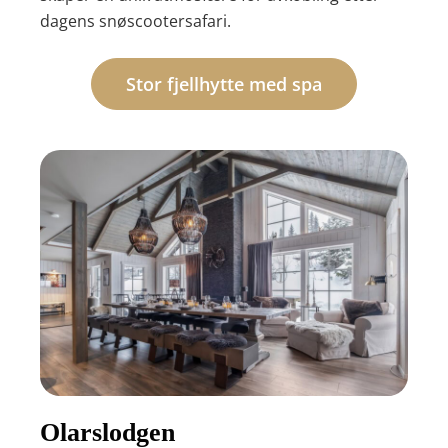
dagens snøscootersafari.
Stor fjellhytte med spa
Olarslodgen