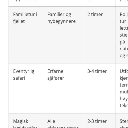
Familietur i
Familier og
2 timer
Rol
fjellet
nybegynnere
tur
let
sti
på
nat
og 
Eventyrlig
Erfarne
3-4 timer
Utf
safari
sjåfører
kjør
ter
mul
høy
tek
Magisk
Alle
2-3 timer
Ste