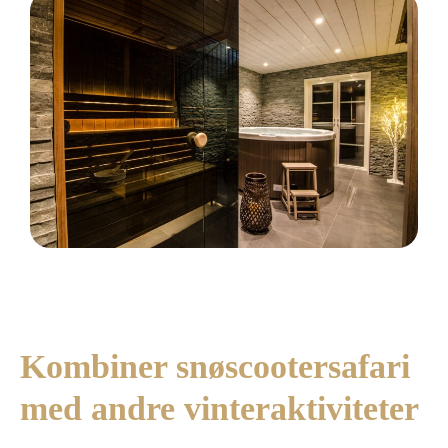
Kombiner snøscootersafari
med andre vinteraktiviteter