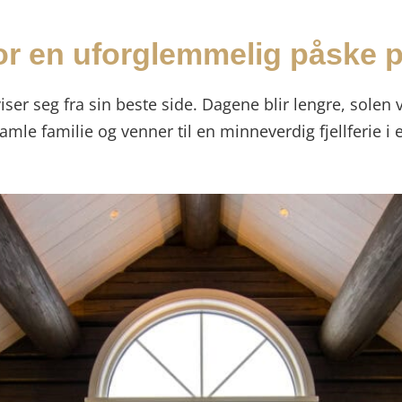
r en uforglemmelig påske på
viser seg fra sin beste side. Dagene blir lengre, solen
amle familie og venner til en minneverdig fjellferie i e