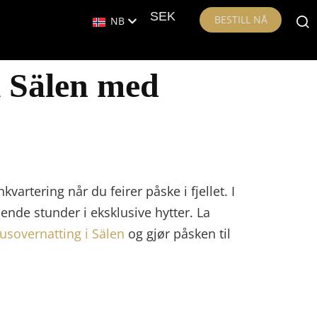
SEK
BESTILL NÅ
NB
 i Sälen med
artering når du feirer påske i fjellet. I
ende stunder i eksklusive hytter. La
usovernatting i Sälen
og gjør påsken til