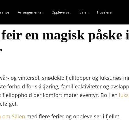
ranse
Arrangementer
Opplevelser
Sälen
Huseiere
- feir en magisk påske
r
- og vintersol, snødekte fjelltopper og luksuriøs innkv
 forhold for skikjøring, familieaktiviteter og avslapp
 fjellopphold der komfort møter eventyr. Bo i en
luks
efølget.
n om Sälen
med flere ferier og opplevelser i fjellet.