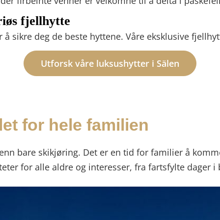
 der firbeinte venner er velkomne til å delta i påskefei
øs fjellhytte
r å sikre deg de beste hyttene. Våre eksklusive fjellhytt
Utforsk våre luksushytter i Sälen
let for hele familien
enn bare skikjøring. Det er en tid for familier å ko
teter for alle aldre og interesser, fra fartsfylte dager i