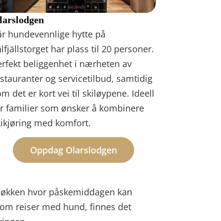
larslodgen
år hundevennlige hytte på
lfjällstorget har plass til 20 personer.
rfekt beliggenhet i nærheten av
stauranter og servicetilbud, samtidig
m det er kort vei til skiløypene. Ideell
or familier som ønsker å kombinere
kikjøring med komfort.
Oppdag Olarslodgen
rt kjøkken hvor påskemiddagen kan
e som reiser med hund, finnes det