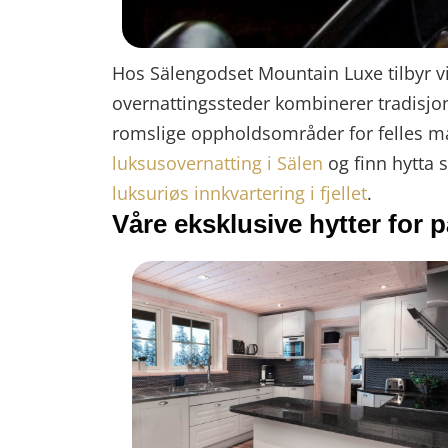
Hos Sälengodset Mountain Luxe tilbyr v
overnattingssteder kombinerer tradisjo
romslige oppholdsområder for felles mål
luksusovernatting i Sälen
og finn hytta 
luksuriøs innkvartering i fjellet
.
Våre eksklusive hytter for 