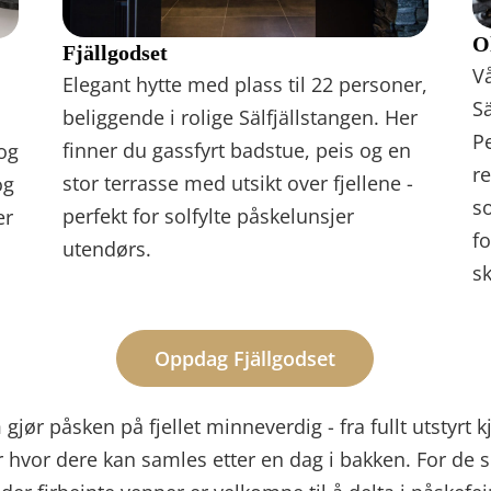
O
Fjällgodset
V
Elegant hytte med plass til 22 personer,
l
Sä
beliggende i rolige Sälfjällstangen. Her
Pe
finner du gassfyrt badstue, peis og en
 og
re
stor terrasse med utsikt over fjellene -
og
so
perfekt for solfylte påskelunsjer
er
f
utendørs.
s
Oppdag Fjällgodset
om gjør påsken på fjellet minneverdig - fra fullt utsty
iser hvor dere kan samles etter en dag i bakken. For d