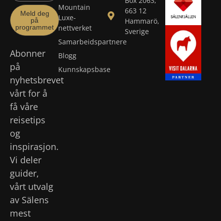
Box 2063,
Mountain
663 12
Meld deg
Luxe-
på
Hammarö,
programmet
nettverket
Sverige
Samarbeidspartnere
Abonner
Blogg
på
Kunnskapsbase
nyhetsbrevet
vårt for å
få våre
reisetips
og
inspirasjon.
Vi deler
guider,
vårt utvalg
av Sälens
mest