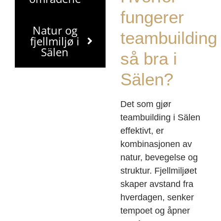
fungerer
Natur og
teambuilding
fjellmiljø i
Sälen
så bra i
Sälen?
Det som gjør
teambuilding i Sälen
effektivt, er
kombinasjonen av
natur, bevegelse og
struktur. Fjellmiljøet
skaper avstand fra
hverdagen, senker
tempoet og åpner