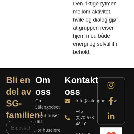
Den riktige rytmen
mellom aktivitet,
hvile og dialog gjør
at gruppen reiser
hjem med både
energi og selvtillit i
behold.
Bli en
Om
Kontakt
del av
oss
oss
Om
info@salengodset.se
SG-
Sälengodset
+46
familien!
Lei ut huset
(0)70-573
ditt
48 10
For huseiere