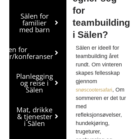
for
Sälen for
teambuilding
familier
med barn
i Sälen?
Sälen for
Sälen er ideell for
nger/konferanser
teambuilding året
rundt. Om vinteren
skapes fellesskap
Planlegging
og reise i
gjennom
Sälen
, Om
snøscootersafari
sommeren er det tur
med
Mat, drikke
& tjenester
refleksjonsøvelser,
i Sälen
hundekjøring,
trugeturer,