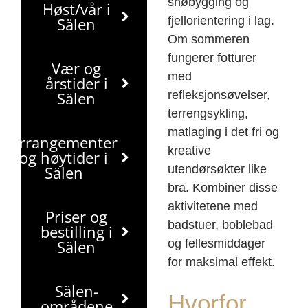
snøbygging og
Høst/vår i
Sälen
fjellorientering i lag.
Om sommeren
fungerer fotturer
Vær og
med
årstider i
Sälen
refleksjonsøvelser,
terrengsykling,
matlaging i det fri og
Arrangementer
kreative
og høytider i
Sälen
utendørsøkter like
bra. Kombiner disse
aktivitetene med
Priser og
badstuer, boblebad
bestilling i
Sälen
og fellesmiddager
for maksimal effekt.
Sälen-
Hvorfor
områdene