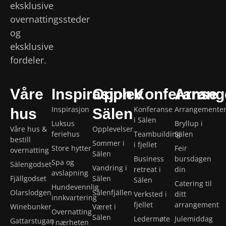
eksklusive
overnattingssteder
og
eksklusive
fordeler.
Våre
Inspirasjon
Opplev
Konferanse
Arrang
Inspirasjon
Konferanse
Arrangemente
hus
Sälen
i Sälen
Luksus
Bryllup i
Våre hus &
Opplevelser
feriehus
Teambuilding
Sälen
bestill
Sommer i
i fjellet
Store hytter
Feir
overnatting
Sälen
Business
bursdagen
Spa og
Sälengodset
Vandring i
retreat i
din
avslapning
Fjällgodset
Sälen
Sälen
Catering til
Hundevennlig
Olarslodgen
Sälenfjällen
Verksted i
ditt
innkvartering
fjellet
arrangement
Winebunker
Været i
Overnatting
Sälen
Ledermøte
Julemiddag
Gattarstugan
i nærheten