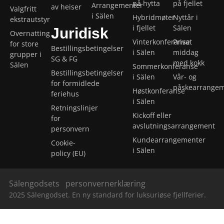
på hytta
på fjellet
Arrangementer
av heiser
Valgfritt
i Sälen
Hybridmøter
Nyttår i
ekstrautstyr
i fjellet
Sälen
Juridisk
Overnatting
Vinterkonferanse
Privat
for store
Bestillingsbetingelser
i Sälen
middag
grupper i
SG & FG
med kokk
Sälen
Sommerkonferanse
Bestillingsbetingelser
i Sälen
Vår- og
for formidlede
påskearrange
Høstkonferanse
feriehus
i Sälen
Retningslinjer
Kickoff eller
for
avslutningsarrangement
personvern
Kundearrangementer
Cookie-
i Sälen
policy (EU)
Sälengodsets
personvernerklæring
2025 Sälengodset. En ny standard for luksuriøse fjellferier.