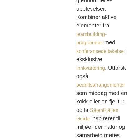
gjennom felles
opplevelser.
Kombiner aktive
elementer fra
teambuilding-
med
programmet
i
konferansedeltakelse
eksklusive
. Utforsk
innkvartering
også
bedriftsarrangementer
som middag med en
kokk eller en fjelltur,
og la
SälenFjällen
inspirerer til
Guide
miljøer der natur og
samarbeid møtes.