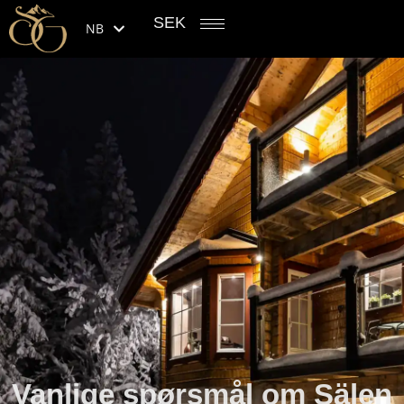
SEK
NB
Vanlige spørsmål om Sälen