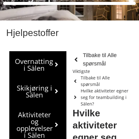
Hjelpestoffer
Tilbake til Alle
Overnatting
spørsmål
i Sälen
Viktigste
Tilbake til Alle
spørsmål
Skikjøring i
Hvilke aktiviteter egner
Sälen
seg for teambuilding i
Sälen?
Hvilke
Aktiviteter
og
aktiviteter
opplevelser
i Sälen
egner seg