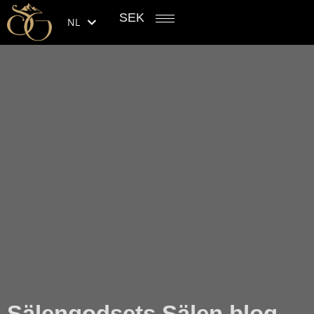
SEK
NL
Sälengodsets Sälen blog