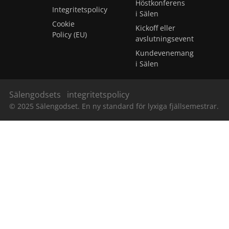
Höstkonferens
Integritetspolicy
i Sälen
Cookie
Kickoff eller
Policy (EU)
avslutningsevent
Kundevenemang
i Sälen
Sälengodsets
integritetspolicy
© 2025 Sälengodset. En ny standard för lyxiga fjällsemestrar.