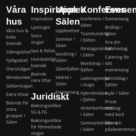
Våra
Inspiration
Upplev
Konferens
Evene
Inspiration
Konferens i
Evenemang
hus
Sälen
Sälen
Lyxstugor
Bröllop i
Våra hus &
Upplevelser
Teambuilding
Sälen
Stora
boka
Sommar i
i fjällen
stugor
Fira din
boende
Sälen
Företagsretreat
födelsedag
Spa & Relax
Sälengodset
Vandring i
i Sälen
Catering för
Hundvänligt
Fjällgodset
Sälen
Workshop i
ditt
boende
Olarslodgen
Sälenfjällen
fjällen
evenemang
Boende
Winebunker
Vädret i
Ledningsmöte
Julmiddag i
nära liftar
Sälen
i stuga
fjällen
Gattarstugan
Evenemang
Hybridmöten
Nyår i Sälen
Extra tillval
Juridiskt
i Sälen
i fjällen
Privat
Boende för
Bokningsvillkor
Vinterkonferens
middag
stora
SG & FG
i Sälen
med kock
grupper i
Bokningsvillkor
Sälen
Sommarkonferens
Vår- och
för förmedlade
i Sälen
påskeveneman
stugor