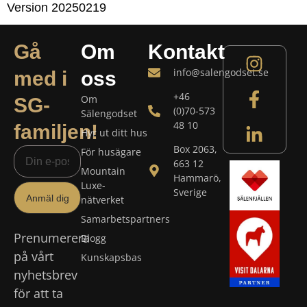
Version 20250219
Gå
Om
Kontakt
info@salengodset.se
med i
oss
+46
Om
SG-
(0)70-573
Sälengodset
48 10
familjen!
Hyr ut ditt hus
Box 2063,
För husägare
663 12
Mountain
Hammarö,
Luxe-
Sverige
Anmäl dig
nätverket
Samarbetspartners
Prenumerera
Blogg
på vårt
Kunskapsbas
nyhetsbrev
för att ta