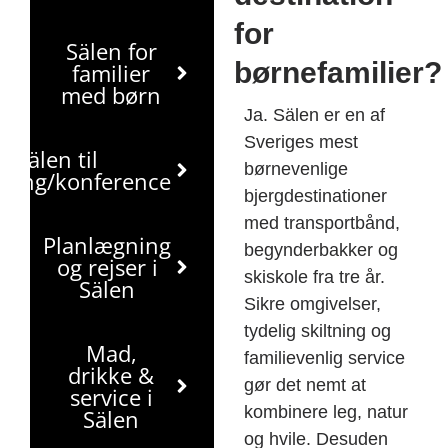
for
Sälen for
børnefamilier?
familier
med børn
Ja. Sälen er en af
Sveriges mest
Sälen til
børnevenlige
tning/konference
bjergdestinationer
med transportbånd,
Planlægning
begynderbakker og
og rejser i
skiskole fra tre år.
Sälen
Sikre omgivelser,
tydelig skiltning og
Mad,
familievenlig service
drikke &
gør det nemt at
service i
kombinere leg, natur
Sälen
og hvile. Desuden