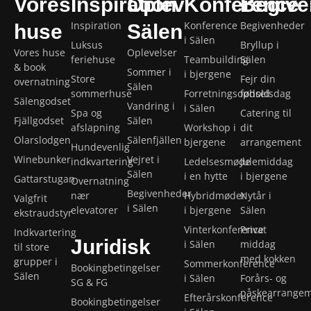
Vores
Inspiration
Oplev
Konference
Begive
Inspiration
Konference
Begivenheder
huse
Sälen
i Sälen
Luksus
Bryllup i
Vores huse
Oplevelser
feriehuse
Teambuilding
Sälen
& book
Sommer i
i bjergene
Store
Fejr din
overnatning
Sälen
sommerhuse
Forretningsophold
fødselsdag
Sälengodset
Vandring i
i Sälen
Spa og
Catering til
Fjällgodset
Sälen
afslapning
Workshop i
dit
Olarslodgen
Sälenfjällen
bjergene
arrangement
Hundevenlig
Winebunker
Vejret i
indkvartering
Ledelsesmøde
Julemiddag
Sälen
i en hytte
i bjergene
Gattarstugan
Overnatning
Begivenheder
nær
Hybridmøder
Nytår i
Valgfrit
i Sälen
elevatorer
i bjergene
Sälen
ekstraudstyr
Vinterkonference
Privat
Indkvartering
Juridisk
i Sälen
middag
til store
med kokken
grupper i
Sommerkonference
Bookingbetingelser
Sälen
i Sälen
Forårs- og
SG & FG
påskearrange
Efterårskonference
Bookingbetingelser