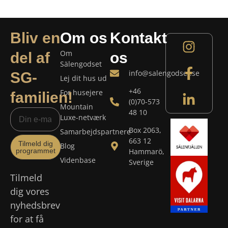
Bliv en
Om os
Kontakt
Om
del af
os
Sälengodset
info@salengodset.se
SG-
Lej dit hus ud
+46
For husejere
familien!
(0)70-573
Mountain
48 10
Luxe-netværk
Box 2063,
Samarbejdspartnere
663 12
Tilmeld dig
Blog
programmet
Hammarö,
Videnbase
Sverige
Tilmeld
dig vores
nyhedsbrev
for at få