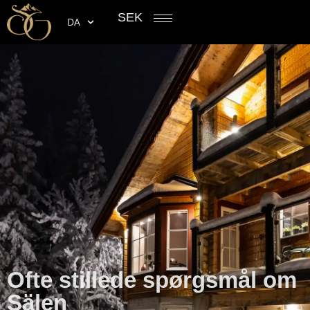
SEK
DA
Ofte stillede spørgsmål om
Sälen