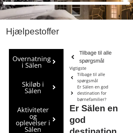
Hjælpestoffer
Tilbage til alle
Overnatning
spørgsmål
i Sälen
Vigtigste
Tilbage til alle
spørgsmål
Skiløb i
Er Sälen en god
Sälen
destination for
børnefamilier?
Er Sälen en
Aktiviteter
og
god
oplevelser i
Sälen
destination