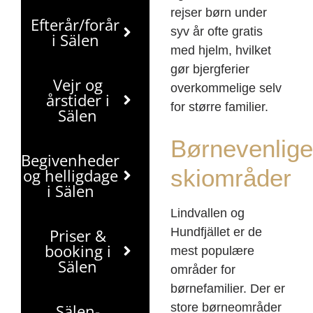
rejser børn under
Efterår/forår
syv år ofte gratis
i Sälen
med hjelm, hvilket
gør bjergferier
Vejr og
overkommelige selv
årstider i
for større familier.
Sälen
Børnevenlige
Begivenheder
skiområder
og helligdage
i Sälen
Lindvallen og
Priser &
Hundfjället er de
booking i
mest populære
Sälen
områder for
børnefamilier. Der er
Sälen-
store børneområder