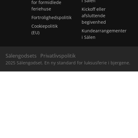
i Sälen
for formidlede
feriehuse
Kickoff eller
afsluttende
Fortrolighedspolitik
begivenhed
Cookiepolitik
Kundearrangementer
(EU)
i Sälen
Sälengodsets
Privatlivspolitik
2025 Sälengodset. En ny standard for luksusferie i bjergene.