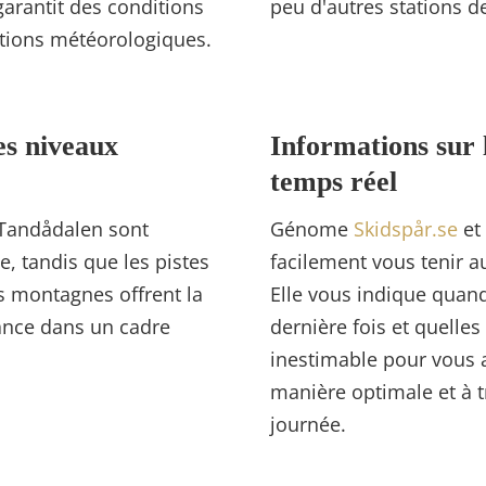
arantit des conditions
peu d'autres stations d
itions météorologiques.
es niveaux
Informations sur 
temps réel
 Tandådalen sont
Génome
Skidspår.se
et 
e, tandis que les pistes
facilement vous tenir au
es montagnes offrent la
Elle vous indique quand
ance dans un cadre
dernière fois et quelles
inestimable pour vous a
manière optimale et à t
journée.