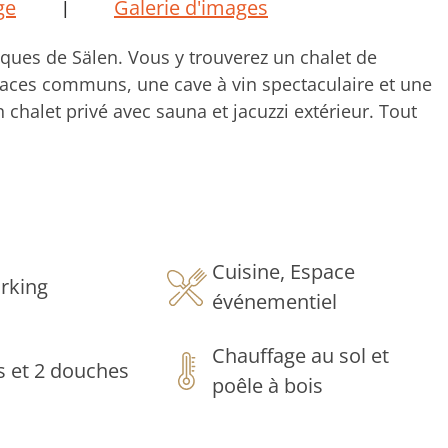
ge
Galerie d'images
|
ques de Sälen. Vous y trouverez un chalet de
paces communs, une cave à vin spectaculaire et une
n chalet privé avec sauna et jacuzzi extérieur. Tout
al pour les familles, les groupes et les entreprises
 faire la fête dans un environnement unique dans
 avec 10 lits
Cuisine, Espace
rking
événementiel
ntagnard rencontre le confort moderne. Idéal
n montagne et les soirées entre amis.
Chauffage au sol et
es et 2 douches
es
poêle à bois