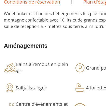
Conditions de réservation
Plan d'éta
|
Winebunker est l'un des hébergements les plus uni
montagne confortable avec 10 lits et de grands es
salle de réception à 7 mètres sous terre, ainsi qu'u
se trouve sur le même terrain, en toute intimité. Idé
qui souhaitent séjourner dans un cadre luxueux et
Aménagements
les montagnes.
Fjällstugan – hébergement
Bains à remous en plein
Grand pa
air
Un chalet chaleureux et accueillant où le style mo
comme point de départ pour le ski, la randonnée e
Sälfjällstangen
4 toilett
Conception et équipements modern
Grand salon avec cheminée
Centre d'événements et