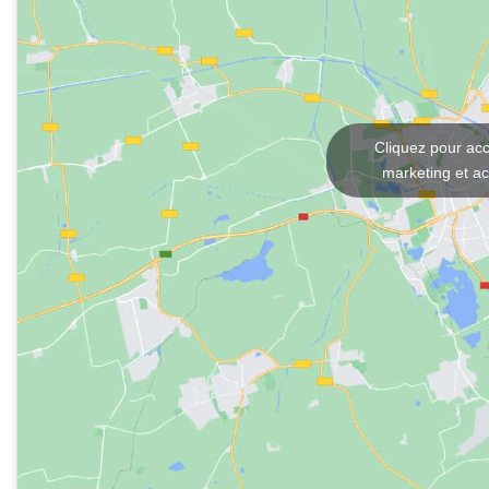
Un bâtiment séparé sur le terrain, parfait après une 
Contient
Jacuzzi extérieur
Cliquez pour acc
Sauna
marketing et ac
Toilettes privées
Sièges et espaces de détente
Un lieu propice à la détente totale, idéal pour com
Découvrez Winebunker
Winebunker est plus qu'un simple hébergement, c'e
le calme des montagnes se combine avec une salle 
Sälen. Que vous organisiez un dîner, une fête ou 
ambiance que vous n'oublierez pas de sitôt. Réserve