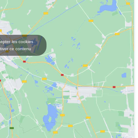
journée de ski et avant la fête du soir.
epter les cookies
tiver ce contenu
mencer ou terminer la soirée.
st une expérience conçue pour impressionner. Ici,
de réception souterraine sans équivalent dans le
un week-end entre amis, Winebunker vous offre une
z votre séjour et créez des souvenirs qui resteront