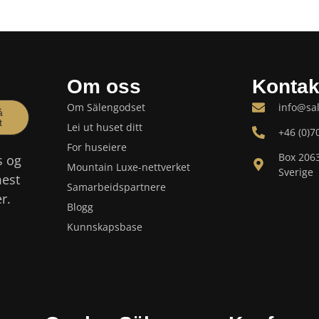
Om oss
Kontak
Om Sälengodset
info@sa
å
t
Lei ut huset ditt
+46 (0)7
For huseiere
Box 206
s og
Mountain Luxe-nettverket
Sverige
mest
Samarbeidspartnere
r.
Blogg
Kunnskapsbase