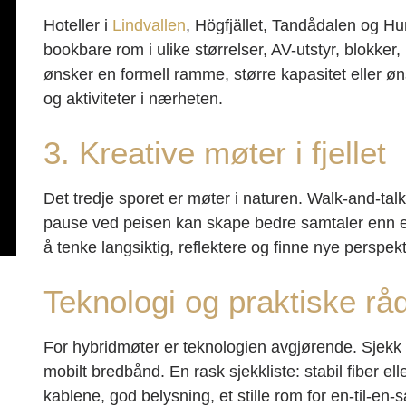
Hoteller i
Lindvallen
, Högfjället, Tandådalen og Hu
bookbare rom i ulike størrelser, AV-utstyr, blokker
ønsker en formell ramme, større kapasitet eller 
og aktiviteter i nærheten.
3. Kreative møter i fjellet
Det tredje sporet er møter i naturen. Walk-and-tal
pause ved peisen kan skape bedre samtaler enn enda
å tenke langsiktig, reflektere og finne nye perspekt
Teknologi og praktiske rå
For hybridmøter er teknologien avgjørende. Sjekk 
mobilt bredbånd. En rask sjekkliste: stabil fiber ell
kablene, god belysning, et stille rom for en-til-en