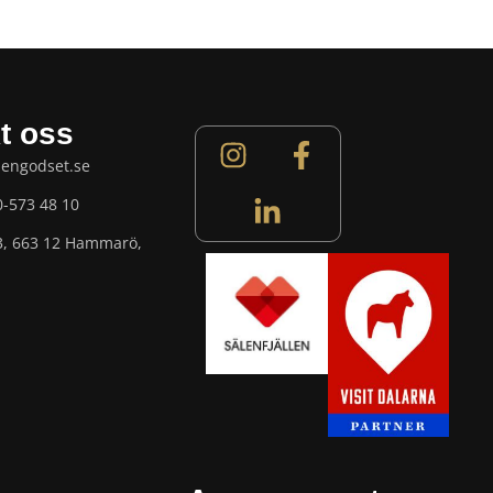
t oss
lengodset.se
0-573 48 10
3, 663 12 Hammarö,