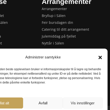
se
Arrangementer
Arrangementer
let
Bryllup i Sälen
Sälen
Feir bursdagen din
Catering til ditt arrangement
a
Julemiddag på fjellet
et
Nyttår i Sälen
 Sälen
Privat middag med kokk
 i Sälen
Vår- og påskearrangementer
Administrer samtykke
älen
 den beste opplevelsen bruker vi informasjonskapsler til å lagre og behandle
utningsarrangement
ninger, for eksempel nettleseratferd og unike ID-er på dette nettstedet. Ved å
er i Sälen
sse teknologiene kan vi forbedre funksjoner, ytelse og personalisering. Hvis
an dette påvirke enkelte funksjoner.
llat alt
Avfall
Vis innstillinger