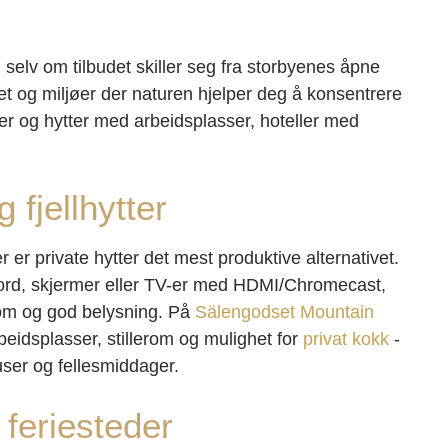
selv om tilbudet skiller seg fra storbyenes åpne
het og miljøer der naturen hjelper deg å konsentrere
tter og hytter med arbeidsplasser, hoteller med
g fjellhytter
er private hytter det mest produktive alternativet.
re bord, skjermer eller TV-er med HDMI/Chromecast,
om og god belysning. På
Sälengodset Mountain
eidsplasser, stillerom og mulighet for
privat kokk
-
user og fellesmiddager.
 feriesteder