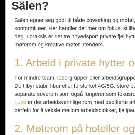
Sälen?
Sälen egner seg godt til både coworking og møter, 
kontormiljøer. Her handler det mer om fokus, still
deg. I praksis er det tre hovedspor: private fjellhy
møterom og kreative møter utendørs.
1. Arbeid i private hytter o
For mindre team, ledergrupper eller arbeidsgrupper 
De tilbyr stabil fiber eller forsterket 4G/5G, sto
separate soverom som også fungerer som fokusr
Luxe
er det arbeidsvennlige rom med dedikerte arb
perfekt for å veksle mellom arbeidsblokker, fjellpa
2. Møterom på hoteller og