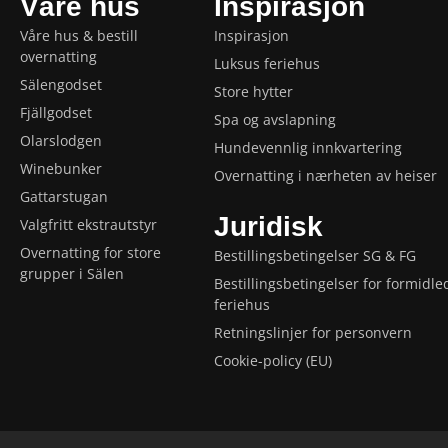
Våre hus
Inspirasjon
Våre hus & bestill
Inspirasjon
overnatting
Luksus feriehus
Sälengodset
Store hytter
Fjällgodset
Spa og avslapning
Olarslodgen
Hundevennlig innkvartering
Winebunker
Overnatting i nærheten av heiser
Gattarstugan
Juridisk
Valgfritt ekstrautstyr
Overnatting for store
Bestillingsbetingelser SG & FG
grupper i Sälen
Bestillingsbetingelser for formidle
feriehus
Retningslinjer for personvern
Cookie-policy (EU)