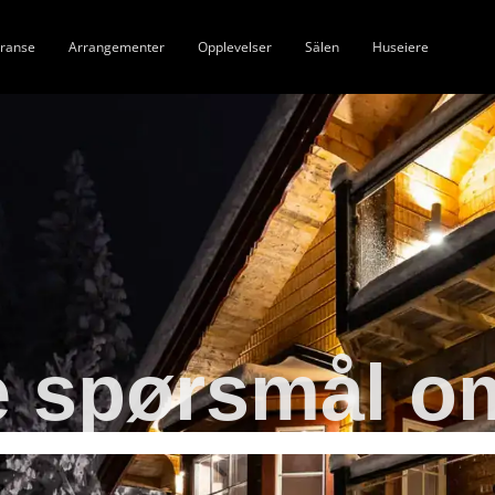
ranse
Arrangementer
Opplevelser
Sälen
Huseiere
e spørsmål o