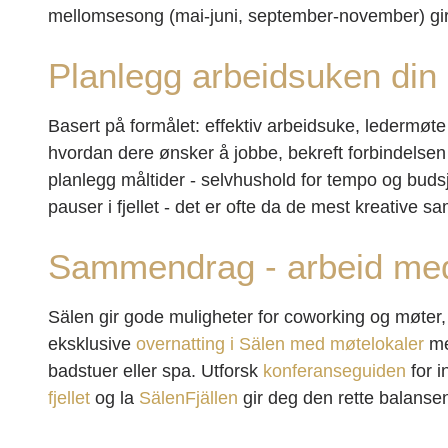
mellomsesong (mai-juni, september-november) gir bes
Planlegg arbeidsuken din p
Basert på formålet: effektiv arbeidsuke, ledermøte
hvordan dere ønsker å jobbe, bekreft forbindelsen s
planlegg måltider - selvhushold for tempo og budsjett
pauser i fjellet - det er ofte da de mest kreative s
Sammendrag - arbeid med
Sälen gir gode muligheter for coworking og møter, 
eksklusive
overnatting i Sälen med møtelokaler
me
badstuer eller spa. Utforsk
konferanseguiden
for i
fjellet
og la
SälenFjällen
gir deg den rette balansen