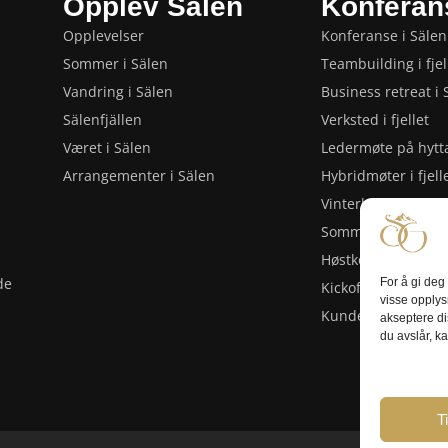
Opplev Sälen
Konferan
Opplevelser
Konferanse i Sälen
Sommer i Sälen
Teambuilding i fjel
Vandring i Sälen
Business retreat i 
Sälenfjällen
Verksted i fjellet
Været i Sälen
Ledermøte på hytt
Arrangementer i Sälen
Hybridmøter i fjell
Vinterkonferanse i
Sommerkonferanse
Høstkonferanse i S
de
For å gi deg
Kickoff eller avsl
visse opplys
Kundearrangement
akseptere di
du avslår, k
Ti