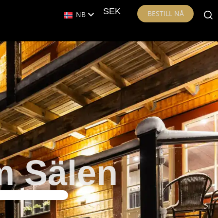
SEK
BESTILL NÅ
NB
m Sälen