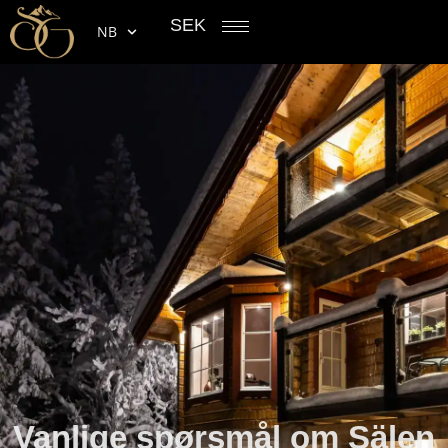
SEK
NB
Vanlige spørsmål om Sälen