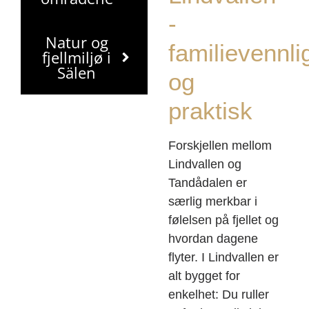
-
Natur og
familievennli
fjellmiljø i
Sälen
og
praktisk
Forskjellen mellom
Lindvallen og
Tandådalen er
særlig merkbar i
følelsen på fjellet og
hvordan dagene
flyter. I Lindvallen er
alt bygget for
enkelhet: Du ruller