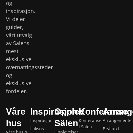
og
inspirasjon.
Vi deler
guider,
vårt utvalg
av Sälens
mest
eksklusive
overnattingssteder
og
eksklusive
fordeler.
Våre
Inspirasjon
Opplev
Konferanse
Arrang
Inspirasjon
Konferanse
Arrangemente
hus
Sälen
i Sälen
Luksus
Bryllup i
Våre hus &
Opplevelser