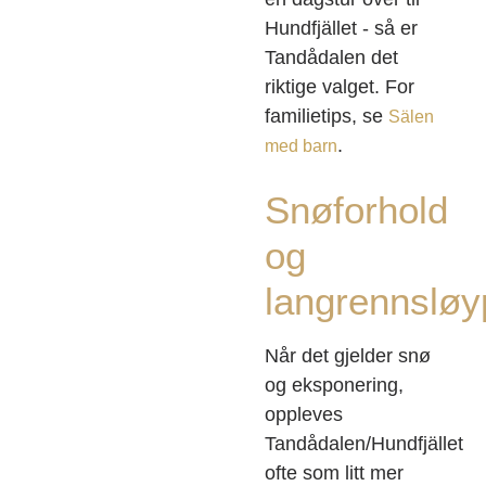
Hundfjället - så er
Tandådalen det
riktige valget. For
familietips, se
Sälen
.
med barn
Snøforhold
og
langrennsløy
Når det gjelder snø
og eksponering,
oppleves
Tandådalen/Hundfjället
ofte som litt mer