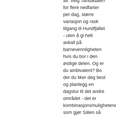
av. Velg Tandådalen
for flere nedfarter
per dag, større
variasjon og rask
tilgang til Hundfjället
- uten å gi helt
avkall på
barnevennligheten
hvis du bor i den
østlige delen. Og er
du ambivalent? Bo
der du liker deg best
og planlegg en
dagstur til det andre
området - det er
kombinasjonsmuligheten
som gjør Sälen så