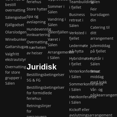
feriehus
Teambuilding
Sälen
bestill
Sommer i
i fjellet
Store hytter
Feir
overnatting
Sälen
Business
bursdagen
Spa og
Sälengodset
Vandring i
retreat i
din
avslapning
Fjällgodset
Sälen
Sälen
Catering til
Hundevennlig
Olarslodgen
Sälenfjällen
Verksted i
ditt
innkvartering
fjellet
arrangement
Winebunker
Været i
Overnatting
Sälen
Ledermøte
Julemiddag
Gattarstugan
i nærheten
på hytta
på fjellet
Arrangementer
av heiser
Valgfritt
i Sälen
Hybridmøter
Nyttår i
ekstrautstyr
i fjellet
Sälen
Juridisk
Overnatting
Vinterkonferanse
Privat
for store
Bestillingsbetingelser
i Sälen
middag
grupper i
SG & FG
med kokk
Sälen
Sommerkonferanse
Bestillingsbetingelser
i Sälen
Vår- og
for formidlede
påskearrange
Høstkonferanse
feriehus
i Sälen
Retningslinjer
Kickoff eller
for
avslutningsarrangement
personvern