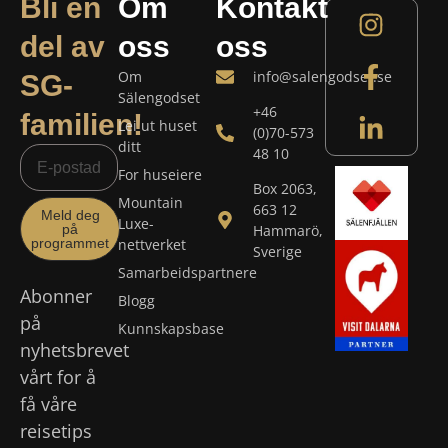
Bli en
Om
Kontakt
del av
oss
oss
Om
info@salengodset.se
SG-
Sälengodset
+46
familien!
Lei ut huset
(0)70-573
ditt
48 10
For huseiere
Box 2063,
Mountain
663 12
Meld deg
Luxe-
på
Hammarö,
programmet
nettverket
Sverige
Samarbeidspartnere
Abonner
Blogg
på
Kunnskapsbase
nyhetsbrevet
vårt for å
få våre
reisetips