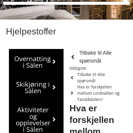
Hjelpestoffer
Tilbake til Alle
Overnatting
spørsmål
i Sälen
Viktigste
Tilbake til Alle
spørsmål
Skikjøring i
Hva er forskjellen
Sälen
mellom Lindvallen og
Tandådalen?
Hva er
Aktiviteter
og
forskjellen
opplevelser
i Sälen
mellom