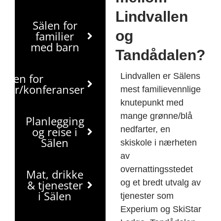
Lindvallen
Sälen for
og
familier
med barn
Tandådalen?
Sälen for
Lindvallen er Sälens
nger/konferanser
mest familievennlige
knutepunkt med
mange grønne/blå
Planlegging
og reise i
nedfarter, en
Sälen
skiskole i nærheten
av
overnattingsstedet
Mat, drikke
& tjenester
og et bredt utvalg av
i Sälen
tjenester som
Experium og SkiStar