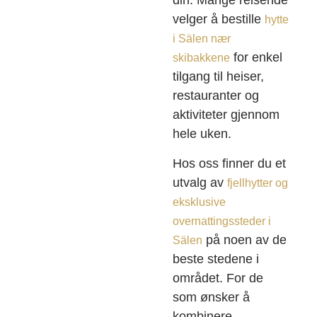
din. Mange reisende
velger å bestille
hytte
i Sälen nær
for enkel
skibakkene
tilgang til heiser,
restauranter og
aktiviteter gjennom
hele uken.
Hos oss finner du et
utvalg av
fjellhytter og
eksklusive
overnattingssteder i
på noen av de
Sälen
beste stedene i
området. For de
som ønsker å
kombinere