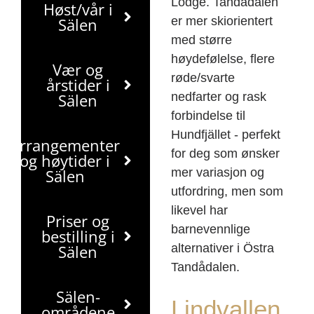
Lodge. Tandådalen
Høst/vår i
Sälen
er mer skiorientert
med større
høydefølelse, flere
Vær og
røde/svarte
årstider i
Sälen
nedfarter og rask
forbindelse til
Hundfjället - perfekt
Arrangementer
for deg som ønsker
og høytider i
Sälen
mer variasjon og
utfordring, men som
likevel har
Priser og
barnevennlige
bestilling i
Sälen
alternativer i Östra
Tandådalen.
Sälen-
Lindvallen
områdene