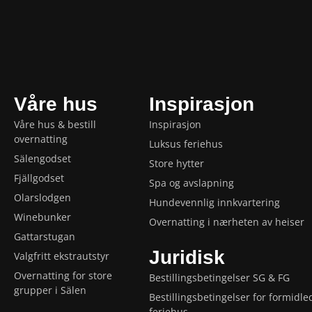
Våre hus
Inspirasjon
Våre hus & bestill
Inspirasjon
overnatting
Luksus feriehus
Sälengodset
Store hytter
Fjällgodset
Spa og avslapning
Olarslodgen
Hundevennlig innkvartering
Winebunker
Overnatting i nærheten av heiser
Gattarstugan
Juridisk
Valgfritt ekstrautstyr
Overnatting for store
Bestillingsbetingelser SG & FG
grupper i Sälen
Bestillingsbetingelser for formidle
feriehus