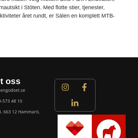
autsikt i Stöten. Med flotte stier, tjenester,
ktiviteter året rundt, er Sälen en komplett MTB-
t oss
lengodset.se
0-573 48 10
3, 663 12 Hammarö,