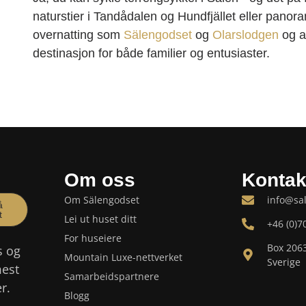
naturstier i Tandådalen og Hundfjället eller panoram
overnatting som
Sälengodset
og
Olarslodgen
og a
destinasjon for både familier og entusiaster.
Om oss
Kontak
Om Sälengodset
info@sa
å
t
Lei ut huset ditt
+46 (0)7
For huseiere
Box 206
s og
Mountain Luxe-nettverket
Sverige
mest
Samarbeidspartnere
r.
Blogg