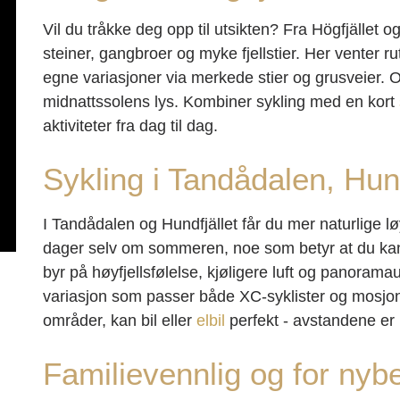
Vil du tråkke deg opp til utsikten? Fra Högfjället o
steiner, gangbroer og myke fjellstier. Her venter ru
egne variasjoner via merkede stier og grusveier. 
midnattssolens lys. Kombiner sykling med en kort
aktiviteter fra dag til dag.
Sykling i Tandådalen, Hund
I Tandådalen og Hundfjället får du mer naturlige
dager selv om sommeren, noe som betyr at du kan 
byr på høyfjellsfølelse, kjøligere luft og panorama
variasjon som passer både XC-syklister og mosjon
områder, kan bil eller
elbil
perfekt - avstandene er 
Familievennlig og for ny