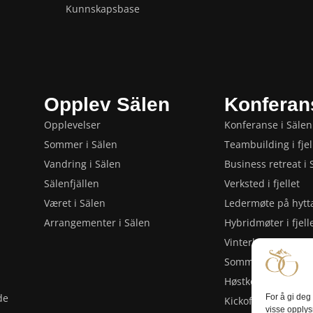
Kunnskapsbase
Opplev Sälen
Konferan
Opplevelser
Konferanse i Sälen
Sommer i Sälen
Teambuilding i fjel
Vandring i Sälen
Business retreat i 
Sälenfjällen
Verksted i fjellet
Været i Sälen
Ledermøte på hytt
Arrangementer i Sälen
Hybridmøter i fjell
Vinterkonferanse i
Sommerkonferanse
Høstkonferanse i S
de
For å gi deg
Kickoff eller avsl
visse opplys