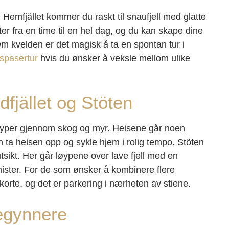
g Hemfjället kommer du raskt til snaufjell med glatte
ter fra en time til en hel dag, og du kan skape dine
Om kvelden er det magisk å ta en spontan tur i
spasertur
hvis du ønsker å veksle mellom ulike
fjället og Stöten
 løyper gjennom skog og myr. Heisene går noen
ta heisen opp og sykle hjem i rolig tempo. Stöten
utsikt. Her går løypene over lave fjell med en
ister. For de som ønsker å kombinere flere
korte, og det er parkering i nærheten av stiene.
begynnere