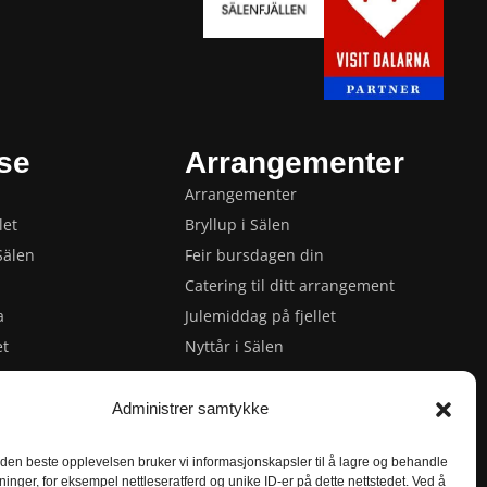
se
Arrangementer
Arrangementer
let
Bryllup i Sälen
Sälen
Feir bursdagen din
Catering til ditt arrangement
a
Julemiddag på fjellet
et
Nyttår i Sälen
 Sälen
Privat middag med kokk
 i Sälen
Vår- og påskearrangementer
Administrer samtykke
älen
 den beste opplevelsen bruker vi informasjonskapsler til å lagre og behandle
utningsarrangement
ninger, for eksempel nettleseratferd og unike ID-er på dette nettstedet. Ved å