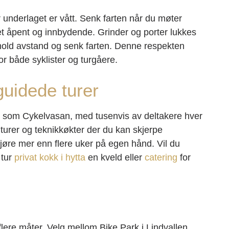
r underlaget er vått. Senk farten når du møter
t åpent og innbydende. Grinder og porter lukkes
r, hold avstand og senk farten. Denne respekten
 for både syklister og turgåere.
uidede turer
r, som Cykelvasan, med tusenvis av deltakere hver
 turer og teknikkøkter der du kan skjerpe
jøre mer enn flere uker på egen hånd. Vil du
 tur
privat kokk i hytta
en kveld eller
catering
for
flere måter. Velg mellom Bike Park i Lindvallen,