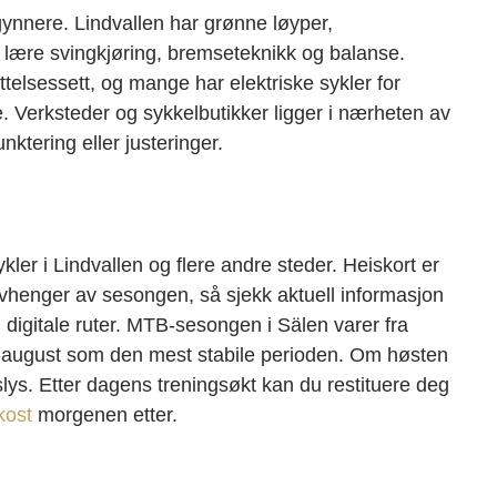
ynnere. Lindvallen har grønne løyper,
 lære svingkjøring, bremseteknikk og balanse.
yttelsessett, og mange har elektriske sykler for
 Verksteder og sykkelbutikker ligger i nærheten av
ktering eller justeringer.
ykler i Lindvallen og flere andre steder. Heiskort er
 avhenger av sesongen, så sjekk aktuell informasjon
g digitale ruter. MTB-sesongen i Sälen varer fra
uli-august som den mest stabile perioden. Om høsten
ldslys. Etter dagens treningsøkt kan du restituere deg
kost
morgenen etter.