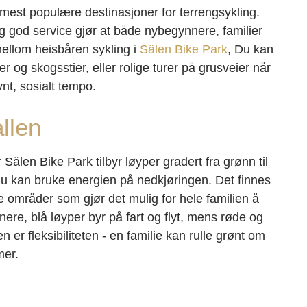
s mest populære destinasjoner for terrengsykling.
og god service gjør at både nybegynnere, familier
 mellom heisbåren sykling i
Sälen Bike Park
, Du kan
r og skogsstier, eller rolige turer på grusveier når
nt, sosialt tempo.
llen
älen Bike Park tilbyr løyper gradert fra grønn til
 du kan bruke energien på nedkjøringen. Det finnes
 områder som gjør det mulig for hele familien å
re, blå løyper byr på fart og flyt, mens røde og
n er fleksibiliteten - en familie kan rulle grønt om
mer.