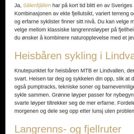
Ja,
Sälenfjällen
har på kort tid blitt en av Sverige
Kombinasjonen av ekte fjellutsikt, variert terreng 
og erfarne syklister finner sitt nivå. Du kan velge
velge mellom klassiske langrennsløyper på fjellheie
du ønsker å kombinere naturopplevelse med et jev
Heisbåren sykling i Lindva
Knutepunktet for heisbåren MTB er Lindvallen, der S
svart. Heisen tar deg og sykkelen din opp, slik at
også pumptracks, tekniske soner og barnevennlige
sykle sammen. Grønne løyper passer for nybegynne
svarte løyper tiltrekker seg de mer erfarne. Fordele
morgenen og dele seg opp etter lunsj uten proble
Langrenns- og fjellruter