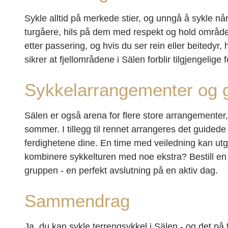
Sykle alltid på merkede stier, og unngå å sykle nå
turgåere, hils på dem med respekt og hold område
etter passering, og hvis du ser rein eller beitedy
sikrer at fjellområdene i Sälen forblir tilgjengelige
Sykkelarrangementer og g
Sälen er også arena for flere store arrangemente
sommer. I tillegg til rennet arrangeres det guidede
ferdighetene dine. En time med veiledning kan utg
kombinere sykkelturen med noe ekstra? Bestill en
gruppen - en perfekt avslutning på en aktiv dag.
Sammendrag
Ja, du kan sykle terrengsykkel i Sälen - og det på 