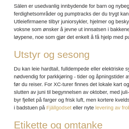
Sälen er usedvanlig innbydende for barn og nybeg
ferdighetsområder og pumptracks der du trygt kan
Utleiefirmaene tilbyr juniorsykler, hjelmer og besk
voksne som ønsker å jevne ut innsatsen i bakkene.
løypene, noe som gjør det enkelt å få hjelp med pun
Utstyr og sesong
Du kan leie hardtail, fulldempede eller elektriske s
nødvendig for parkkjøring - tider og åpningstider
før du reiser. For XC-turer finnes det lokale kart o
slutten av juni til begynnelsen av oktober, med j
byr fjellet på farger og frisk luft, men kortere kve
i badstuen på
Fjällgodset
eller nyte
levering av fro
Etikette og omtanke