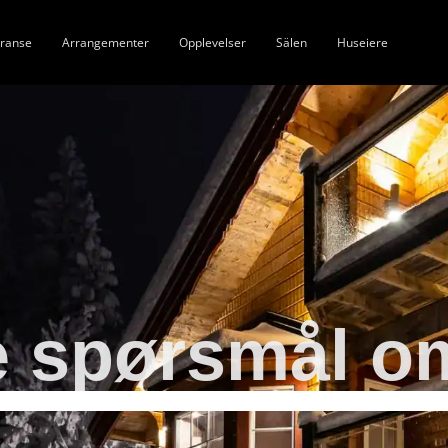
ranse
Arrangementer
Opplevelser
Sälen
Huseiere
e spørsmål o