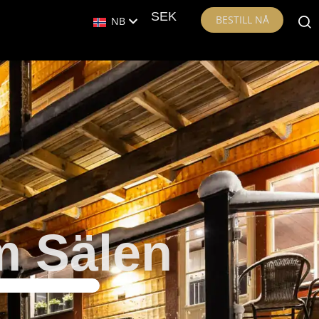
SEK
BESTILL NÅ
NB
m Sälen