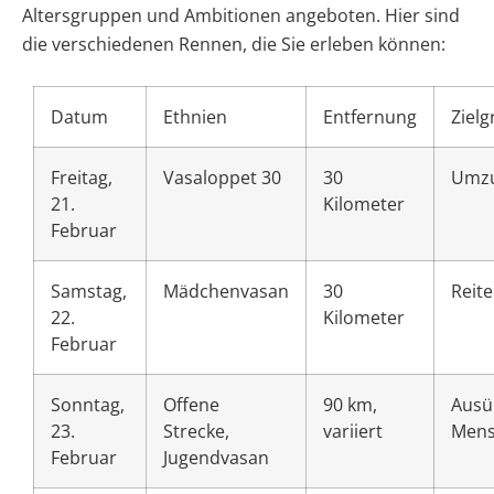
Altersgruppen und Ambitionen angeboten. Hier sind
die verschiedenen Rennen, die Sie erleben können:
Datum
Ethnien
Entfernung
Ziel
Freitag,
Vasaloppet 30
30
Umz
21.
Kilometer
Februar
Samstag,
Mädchenvasan
30
Reit
22.
Kilometer
Februar
Sonntag,
Offene
90 km,
Ausü
23.
Strecke,
variiert
Mens
Februar
Jugendvasan