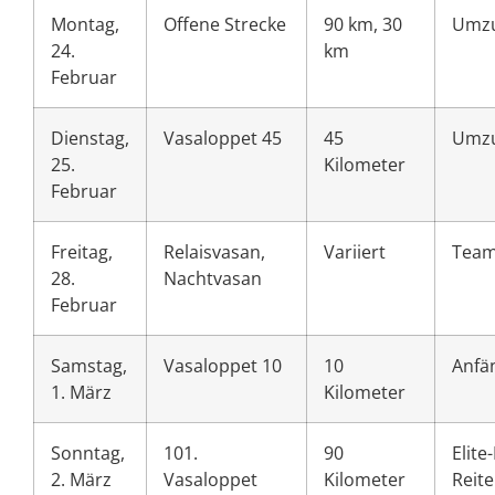
Montag,
Offene Strecke
90 km, 30
Umz
24.
km
Februar
Dienstag,
Vasaloppet 45
45
Umz
25.
Kilometer
Februar
Freitag,
Relaisvasan,
Variiert
Team
28.
Nachtvasan
Februar
Samstag,
Vasaloppet 10
10
Anfän
1. März
Kilometer
Sonntag,
101.
90
Elite
2. März
Vasaloppet
Kilometer
Reite