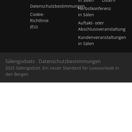
in Sälen
Ostern
Datenschutzbestimmungen
Herbstkonferenz
Cookie-
in Sälen
Richtlinie
Auftakt- oder
(EU)
Abschlussveranstaltung
Kundenveranstaltungen
in Sälen
Sälengodsets
Datenschutzbestimmungen
2025 Sälengodset. Ein neuer Standard für Luxusurlaub in
den Bergen.