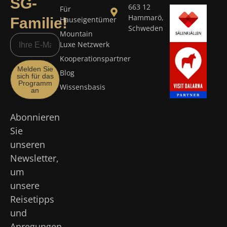
SG-
663 12
Für
Hammarö,
Familie!
Hauseigentümer
Schweden
Mountain
Luxe Netzwerk
Kooperationspartner
Melden Sie
Blog
sich für das
Programm
Wissensbasis
an
Abonnieren
Sie
unseren
Newsletter,
um
unsere
Reisetipps
und
Anregungen