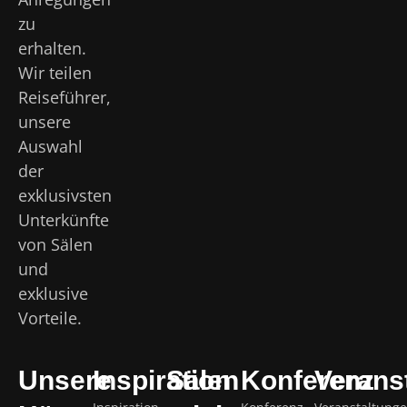
zu
erhalten.
Wir teilen
Reiseführer,
unsere
Auswahl
der
exklusivsten
Unterkünfte
von Sälen
und
exklusive
Vorteile.
Unsere
Inspiration
Sälen
Konferenz
Verans