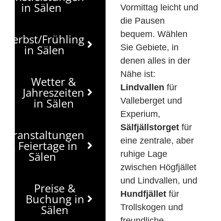
in Sälen
Vormittag leicht und
die Pausen
bequem. Wählen
Herbst/Frühling
in Sälen
Sie Gebiete, in
denen alles in der
Nähe ist:
Wetter &
Lindvallen
für
Jahreszeiten
in Sälen
Valleberget und
Experium,
Sälfjällstorget
für
Veranstaltungen
eine zentrale, aber
& Feiertage in
Sälen
ruhige Lage
zwischen Högfjället
und Lindvallen, und
Preise &
Hundfjället
für
Buchung in
Sälen
Trollskogen und
freundliche