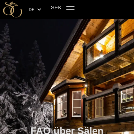
SEK
DE
FAQ über Sälen