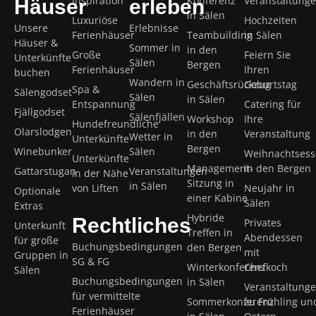
Inspiration
Konferenz
Veranstaltung
Häuser
erleben
in Sälen
Luxuriöse
Hochzeiten
Unsere
Erlebnisse
Ferienhäuser
Teambuilding
in Sälen
Häuser &
Sommer in
in den
Große
Feiern Sie
Unterkünfte
Sälen
Bergen
Ferienhäuser
Ihren
buchen
Wandern in
Geschäftsrückzug
Geburtstag
Spa &
Sälengodset
Sälen
in Sälen
Entspannung
Catering für
Fjällgodset
Sälenfjällen
Workshop
Ihre
Hundefreundliche
Olarslodgen
in den
Veranstaltung
Wetter in
Unterkünfte
Bergen
Winebunker
Sälen
Weihnachtses
Unterkünfte
Management-
in den Bergen
Gattarstugan
Veranstaltungen
in der Nähe
Sitzung in
in Sälen
von Liften
Neujahr in
Optionale
einer Kabine
Sälen
Extras
Hybride
Rechtliches
Privates
Unterkunft
Treffen in
Abendessen
für große
Buchungsbedingungen
den Bergen
mit
Gruppen in
SG & FG
Winterkonferenz
Chefkoch
Sälen
Buchungsbedingungen
in Sälen
Veranstaltung
für vermittelte
Sommerkonferenz
zu Frühling un
Ferienhäuser