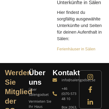
Unterkünfte in Sälen
Hier findest du
sorgfältig ausgewählte
Unterkünfte und Seiten
für deinen Aufenthalt in
Sälen:
Ferienhäuser in Sälen
Werden
Über
Kontakt
info@salengodset.se
Sie
uns
+46
Über
Mitglied
(0)70-573
Sälengodset
48 10
der
Vermieten Sie
Ihr Haus
Box 2063,