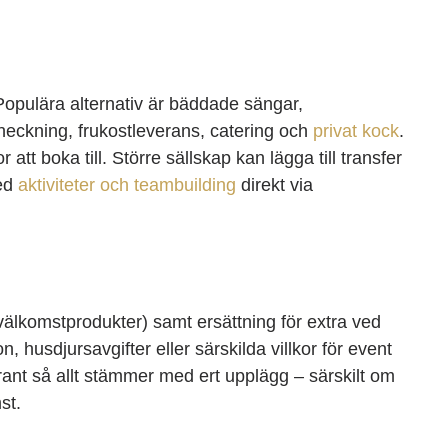
å. Populära alternativ är bäddade sängar,
heckning, frukostleverans, catering och
privat kock
.
att boka till. Större sällskap kan lägga till transfer
med
aktiviteter och teambuilding
direkt via
 välkomstprodukter) samt ersättning för extra ved
on, husdjursavgifter eller särskilda villkor för event
grant så allt stämmer med ert upplägg – särskilt om
st.