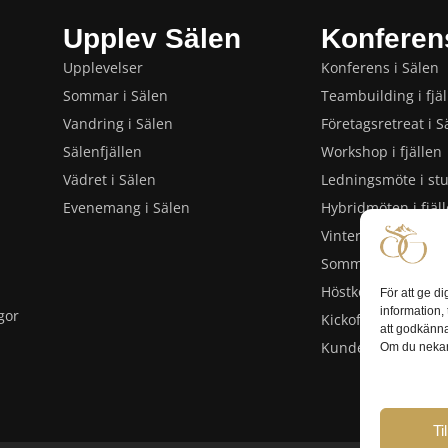
Upplev Sälen
Konferen
Upplevelser
Konferens i Sälen
Sommar i Sälen
Teambuilding i fjäl
Vandring i Sälen
Företagsretreat i S
Sälenfjällen
Workshop i fjällen
Vädret i Sälen
Ledningsmöte i st
Evenemang i Sälen
Hybridmöten i fjäl
Vinterkonferens i 
Sommarkonferens i
Höstkonferens i Sä
För att ge d
information
gor
Kickoff eller avslu
att godkänna
Kundevenemang i 
Om du nekar 
Ti