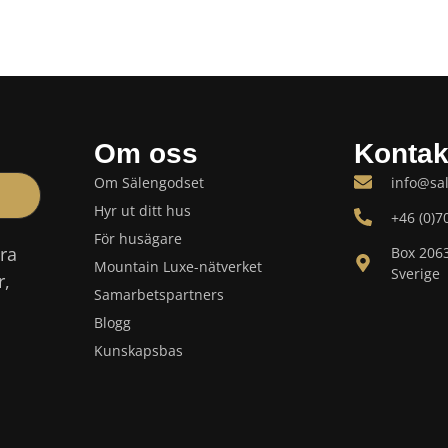
Om oss
Kontak
Om Sälengodset
info@sa
Hyr ut ditt hus
+46 (0)7
För husägare
åra
Box 206
Mountain Luxe-nätverket
Sverige
r,
Samarbetspartners
Blogg
Kunskapsbas