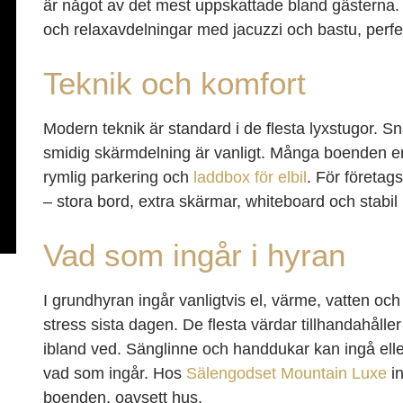
är något av det mest uppskattade bland gästerna
och relaxavdelningar med jacuzzi och bastu, perfe
Teknik och komfort
Modern teknik är standard i de flesta lyxstugor. Sn
smidig skärmdelning är vanligt. Många boenden erb
rymlig parkering och
laddbox för elbil
. För företag
– stora bord, extra skärmar, whiteboard och stabil
Vad som ingår i hyran
I grundhyran ingår vanligtvis el, värme, vatten och
stress sista dagen. De flesta värdar tillhandahålle
ibland ved. Sänglinne och handdukar kan ingå eller 
vad som ingår. Hos
Sälengodset Mountain Luxe
in
boenden, oavsett hus.