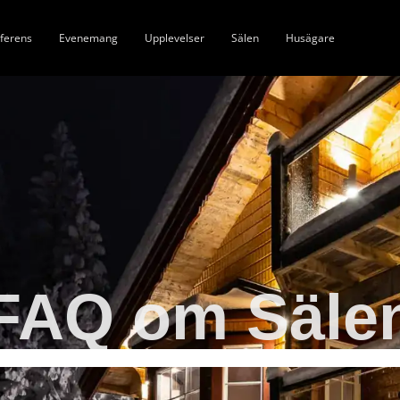
ferens
Evenemang
Upplevelser
Sälen
Husägare
FAQ om Säle