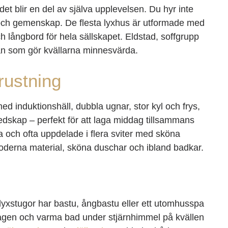
et blir en del av själva upplevelsen. Du hyr inte
t och gemenskap. De flesta lyxhus är utformade med
h långbord för hela sällskapet. Eldstad, soffgrupp
an som gör kvällarna minnesvärda.
rustning
ed induktionshäll, dubbla ugnar, stor kyl och frys,
dskap – perfekt för att laga middag tillsammans
 och ofta uppdelade i flera sviter med sköna
oderna material, sköna duschar och ibland badkar.
 lyxstugor har bastu, ångbastu eller ett utomhusspa
dagen och varma bad under stjärnhimmel på kvällen