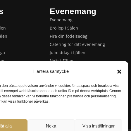
s
Evenemang
Evenemang
len
Bröllop i Sälen
älen
Fira din födelsedag
Catering för ditt evenemang
uga
Julmiddag i fjällen
len
Nyår i Sälen
Sälen
Privat middag med kock
Hantera samtycke
 Sälen
Vår- och påskevenemang
len
ig den bästa upplevelsen använder vi cookies för att spara och bearbeta viss
, till exempel webbläsarbeteende och unika ID:n på denna webbplats. Genom
tningsevent
 dessa tekniker kan vi förbättra funktioner, prestanda och personalisering.
Sälen
kan vissa funktioner påverkas.
llåt alla
Neka
Visa inställningar