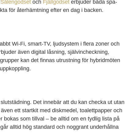
.
Sälengodset
och
Fjällgodset
erbjuder båda spa-
kta för återhämtning efter en dag i backen.
abbt Wi-Fi, smart-TV, ljudsystem i flera zoner och
juder även digital låsning, självincheckning,
sgrupper kan det finnas utrustning för hybridmöten
 uppkoppling.
 slutstädning. Det innebär att du kan checka ut utan
r även ett startkit med diskmedel, toalettpapper och
bokas som tillval – be alltid om en tydlig lista på
går alltid hög standard och noggrant underhållna