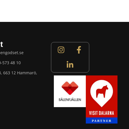
t
lengodset.se
0-573 48 10
3, 663 12 Hammarö,