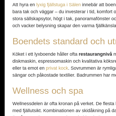
Att hyra en
lyxig fjällstuga i Sälen
innebär att boend
bara tak och väggar – du investerar i tid, komfor
stora sällskapsytor, högt i tak, panoramafönster oc
och vacker belysning skapar den varma fjällkänsl
Boendets standard och ut
Köket i ett lyxboende håller ofta
restaurangnivå
m
diskmaskin, espressomaskin och kvalitativa köksre
eller ta emot en
privat kock
. Sovrummen är rymliga
sängar och påkostade textilier. Badrummen har m
Wellness och spa
Wellnessdelen är ofta kronan på verket. De flesta
med fjällutsikt. Kombinationen av skidåkning på 