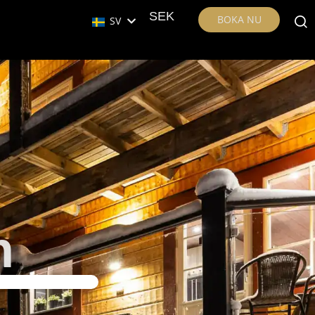
SEK
BOKA NU
SV
n