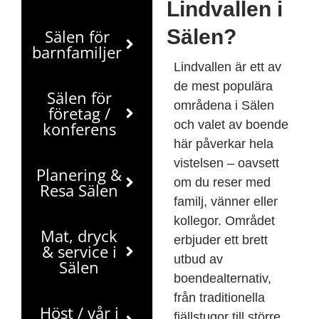
Lindvallen i
Sälen?
Sälen för
barnfamiljer
Lindvallen är ett av
de mest populära
Sälen för
områdena i Sälen
företag /
och valet av boende
konferens
här påverkar hela
vistelsen – oavsett
Planering &
om du reser med
Resa Sälen
familj, vänner eller
kollegor. Området
Mat, dryck
erbjuder ett brett
& service i
utbud av
Sälen
boendealternativ,
från traditionella
Höst / vår i
fjällstugor till större,