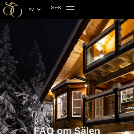
SEK
SV
FAQ om Sälen