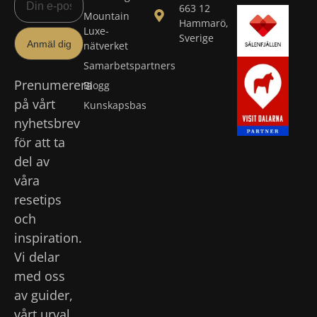
663 12
Mountain
Hammarö,
Luxe-
Sverige
Anmäl dig
nätverket
Samarbetspartners
Prenumerera
Blogg
på vårt
Kunskapsbas
nyhetsbrev
för att ta
del av
våra
resetips
och
inspiration.
Vi delar
med oss
av guider,
vårt urval