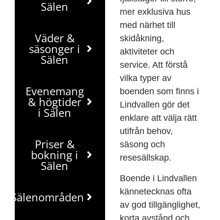
Sälen
mer exklusiva hus
med närhet till
Väder &
skidåkning,
säsonger i
aktiviteter och
Sälen
service. Att förstå
vilka typer av
Evenemang
boenden som finns i
& högtider
Lindvallen gör det
i Sälen
enklare att välja rätt
utifrån behov,
Priser &
säsong och
bokning i
resesällskap.
Sälen
Boende i Lindvallen
kännetecknas ofta
Sälenområden
av god tillgänglighet,
korta avstånd och