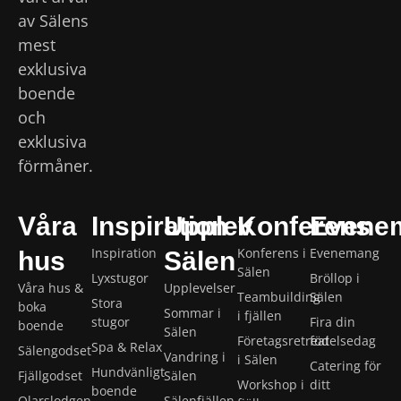
av Sälens
mest
exklusiva
boende
och
exklusiva
förmåner.
Våra
Inspiration
Upplev
Konferens
Evene
Inspiration
Konferens i
Evenemang
hus
Sälen
Sälen
Lyxstugor
Bröllop i
Våra hus &
Upplevelser
Teambuilding
Sälen
Stora
boka
Sommar i
i fjällen
stugor
Fira din
boende
Sälen
Företagsretreat
födelsedag
Spa & Relax
Sälengodset
Vandring i
i Sälen
Catering för
Hundvänligt
Fjällgodset
Sälen
Workshop i
ditt
boende
Olarslodgen
Sälenfjällen