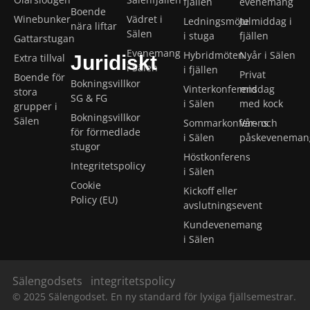
fjällen
evenemang
Boende
Winebunker
Vädret i
Ledningsmöte
Julmiddag i
nära liftar
Sälen
i stuga
fjällen
Gattarstugan
Evenemang
Hybridmöten
Nyår i Sälen
Extra tillval
Juridiskt
i Sälen
i fjällen
Privat
Boende för
Bokningsvillkor
Vinterkonferens
middag
stora
SG & FG
i Sälen
med kock
grupper i
Bokningsvillkor
Sälen
Sommarkonferens
Vår- och
för förmedlade
i Sälen
påskeveneman
stugor
Höstkonferens
Integritetspolicy
i Sälen
Cookie
Kickoff eller
Policy (EU)
avslutningsevent
Kundevenemang
i Sälen
Sälengodsets
integritetspolicy
© 2025 Sälengodset. En ny standard för lyxiga fjällsemestrar.