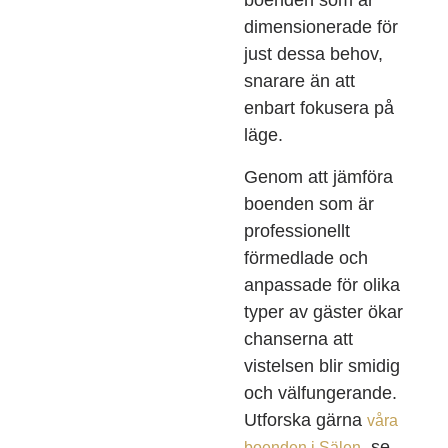
boenden som är
dimensionerade för
just dessa behov,
snarare än att
enbart fokusera på
läge.
Genom att jämföra
boenden som är
professionellt
förmedlade och
anpassade för olika
typer av gäster ökar
chanserna att
vistelsen blir smidig
och välfungerande.
Utforska gärna
våra
, se
boenden i Sälen