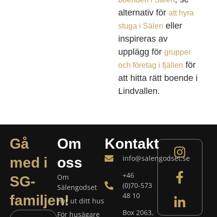
alternativ för
att hyra
eller
stuga i Sälen
inspireras av
upplägg för
grupper
för
och företag i fjällen
att hitta rätt boende i
Lindvallen.
Gå
Om
Kontakt
info@salengodset.se
med i
oss
+46
Om
SG-
(0)70-573
Sälengodset
48 10
familjen!
Hyr ut ditt hus
Box 2063,
För husägare