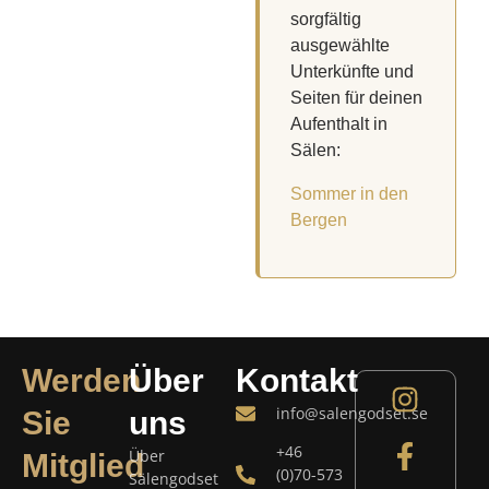
sorgfältig
ausgewählte
Unterkünfte und
Seiten für deinen
Aufenthalt in
Sälen:
Sommer in den
Bergen
Werden
Über
Kontakt
info@salengodset.se
Sie
uns
+46
Über
Mitglied
(0)70-573
Sälengodset