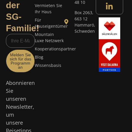
48 10
der
Vermieten Sie
Ihr Haus
Box 2063,
SG-
663 12
Für
Hammarö,
Familie!
Hauseigentümer
Schweden
Mountain
Luxe Netzwerk
Kooperationspartner
Melden Sie
Blog
sich für das
Programm
Wissensbasis
an
Abonnieren
Sie
unseren
Newsletter,
um
unsere
Reisetipps