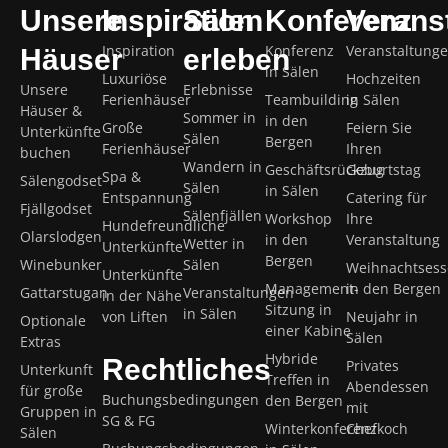
Unsere
Inspiration
Sälen
Konferenz
Verans
Inspiration
Konferenz
Veranstaltung
Häuser
erleben
in Sälen
Luxuriöse
Hochzeiten
Unsere
Erlebnisse
Ferienhäuser
Teambuilding
in Sälen
Häuser &
Sommer in
in den
Große
Feiern Sie
Unterkünfte
Sälen
Bergen
Ferienhäuser
Ihren
buchen
Wandern in
Geschäftsrückzug
Geburtstag
Spa &
Sälengodset
Sälen
in Sälen
Entspannung
Catering für
Fjällgodset
Sälenfjällen
Workshop
Ihre
Hundefreundliche
Olarslodgen
in den
Veranstaltung
Wetter in
Unterkünfte
Bergen
Winebunker
Sälen
Weihnachtses
Unterkünfte
Management-
in den Bergen
Gattarstugan
Veranstaltungen
in der Nähe
Sitzung in
in Sälen
von Liften
Neujahr in
Optionale
einer Kabine
Sälen
Extras
Hybride
Rechtliches
Privates
Unterkunft
Treffen in
Abendessen
für große
Buchungsbedingungen
den Bergen
mit
Gruppen in
SG & FG
Winterkonferenz
Chefkoch
Sälen