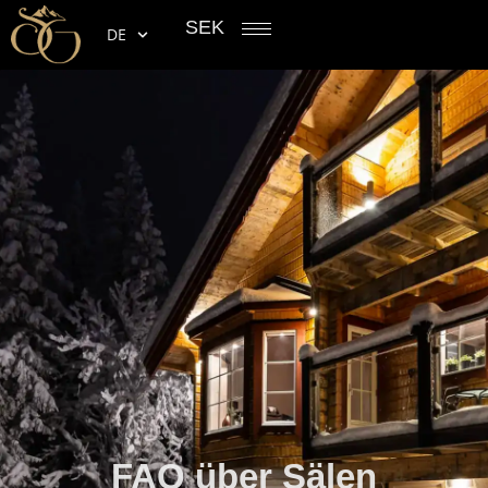
SEK
DE
FAQ über Sälen