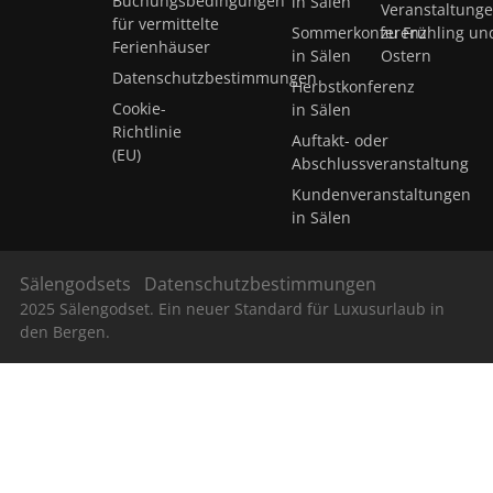
Buchungsbedingungen
in Sälen
Veranstaltung
für vermittelte
Sommerkonferenz
zu Frühling un
Ferienhäuser
in Sälen
Ostern
Datenschutzbestimmungen
Herbstkonferenz
Cookie-
in Sälen
Richtlinie
Auftakt- oder
(EU)
Abschlussveranstaltung
Kundenveranstaltungen
in Sälen
Sälengodsets
Datenschutzbestimmungen
2025 Sälengodset. Ein neuer Standard für Luxusurlaub in
den Bergen.