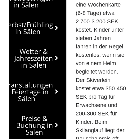
in Sälen
eine Wochenkarte
(6-8 Tage) etwa
2.700-3.200 SEK
Herbst/Frühling
in Sälen
kostet. Kinder unter
sieben Jahren
fahren in der Regel
Wetter &
kostenlos, wenn sie
Jahreszeiten
in Sälen
von einem Helm
begleitet werden.
Der Skiverleih
Veranstaltungen
kostet etwa 350-450
& Feiertage in
Sälen
SEK pro Tag für
Erwachsene und
200-300 SEK für
Preise &
Kinder. Beim
Buchung in
Sälen
Skilanglauf liegt der
Pauschalpreis oft