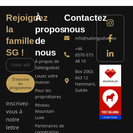
Rejoignez
À
Contactez
la
propos
nous
info@salengodset.se
famille
de
+46
SG !
nous
(0)70-573
48 10
À propos de
Sälengodset
Box 2063,
Louez votre
663 12
S'inscrire
maison
au
Hammarö,
programme
Suède
Pour les
propriétaires
Inscrivez-
Réseau
vous à
Mountain
Luxe
notre
Partenaires de
lettre
coopération