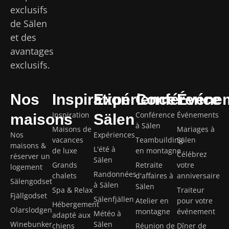
exclusifs
de Sälen
et des
avantages
exclusifs.
Nos
Inspiration
Expérience
Conférence
Événe
Inspiration
Conférence
Événements
maisons
Sälen
à Sälen
Maisons de
Mariages à
Nos
Expériences
vacances
Teambuilding
Sälen
maisons &
L'été à
de luxe
en montagne
Célébrez
réserver un
Sälen
Grands
Retraite
votre
logement
Randonnées
chalets
d'affaires à
anniversaire
Sälengodset
à Sälen
Sälen
Spa & Relax
Traiteur
Fjällgodset
Sälenfjällen
Atelier en
pour votre
Hébergement
Olarslodgen
montagne
événement
Météo à
adapté aux
Winebunker
Sälen
chiens
Réunion de
Dîner de