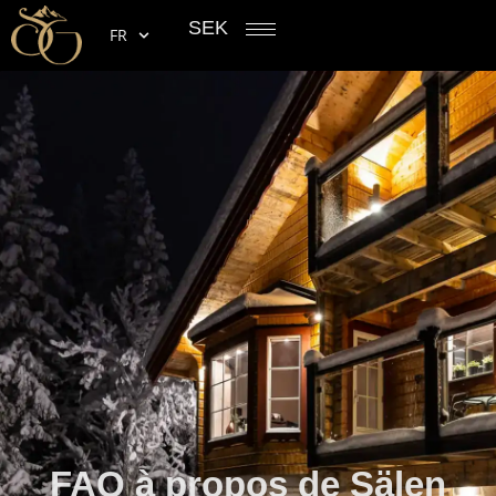
SEK
FR
FAQ à propos de Sälen