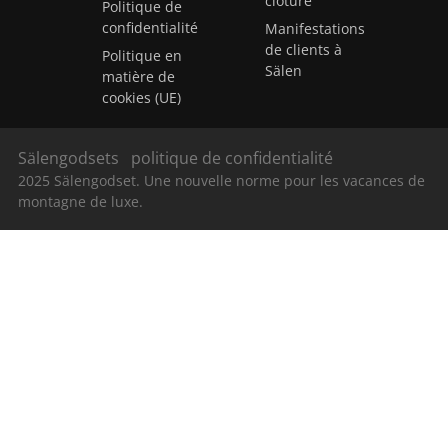
clôture
Politique de
confidentialité
Manifestations
de clients à
Politique en
Sälen
matière de
cookies (UE)
Sälengodsets
politique de confidentialité
2025 Sälengodset. Une nouvelle norme pour les vacances de
montagne de luxe.