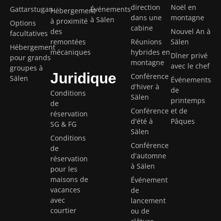
direction
Noël en
Gattarstugan
Événements
Hébergement
dans une
montagne
à Sälen
à proximité
Options
cabine
des
Nouvel An à
facultatives
remontées
Réunions
Sälen
Hébergement
mécaniques
hybrides en
Dîner privé
pour grands
montagne
avec le chef
groupes à
Juridique
Conférence
Sälen
Événements
d'hiver à
de
Conditions
Sälen
printemps
de
Conférence
et de
réservation
d'été à
Pâques
SG & FG
Sälen
Conditions
Conférence
de
d'automne
réservation
à Sälen
pour les
maisons de
Événement
vacances
de
avec
lancement
courtier
ou de